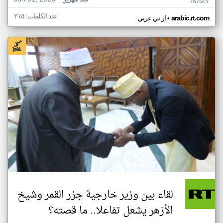
منذ شهرين
TN75KY
عدد الكلمات: ٢١٥
•
arabic.rt.com
ار تي عربي
لقاء بين وزير خارجية جزر القمر وشيخ
الأزهر يشعل تفاعلا.. ما قصته؟