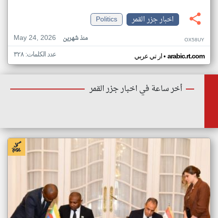
اخبار جزر القمر
Politics
May 24, 2026
منذ شهرين
OX58UY
عدد الكلمات: ٣٢٨
•
arabic.rt.com
ار تي عربي
أخر ساعة في اخبار جزر القمر