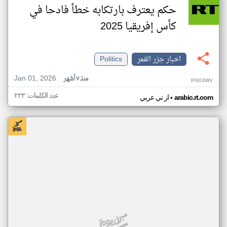
حكم يعترف بارتكابه خطأ فادحا في
كأس إفريقيا 2025
اخبار جزر القمر
Politics
Jan 01, 2026
منذ ٧ أشهر
PG03WV
عدد الكلمات: ٢٢٣
•
arabic.rt.com
ار تي عربي