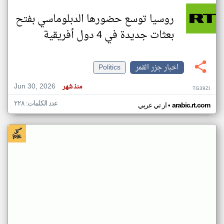
روسيا توسع حضورها الدبلوماسي بفتح
بعثات جديدة في 4 دول أفريقية
اخبار جزر القمر
Politics
Jun 30, 2026
منذ شهر
TG39ZI
عدد الكلمات: ٢٢٨
•
arabic.rt.com
ار تي عربي