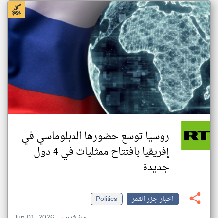
روسيا توسع حضورها الدبلوماسي في
إفريقيا بافتتاح ممثليات في 4 دول
جديدة
اخبار جزر القمر
Politics
Jun 01, 2026