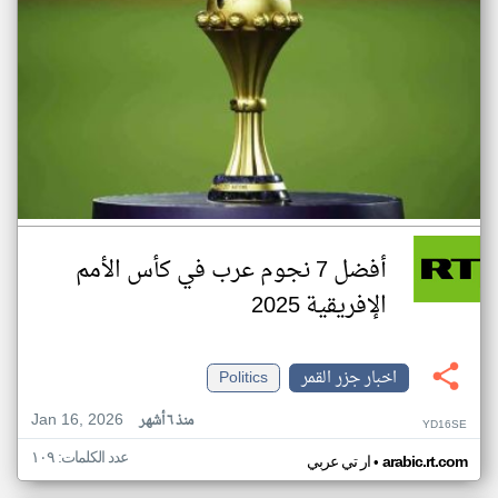
أفضل 7 نجوم عرب في كأس الأمم
الإفريقية 2025
اخبار جزر القمر
Politics
Jan 16, 2026
منذ ٦ أشهر
YD16SE
عدد الكلمات: ١٠٩
•
arabic.rt.com
ار تي عربي