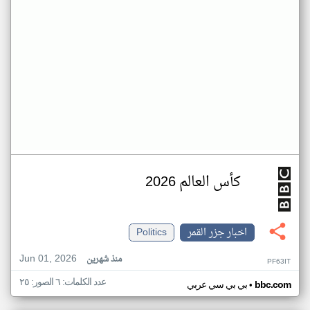
كأس العالم 2026
اخبار جزر القمر
Politics
Jun 01, 2026
منذ شهرين
PF63IT
عدد الكلمات: ٦ الصور: ٢٥
•
bbc.com
بي بي سي عربي