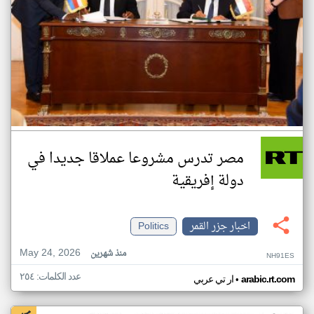
مصر تدرس مشروعا عملاقا جديدا في
دولة إفريقية
اخبار جزر القمر
Politics
May 24, 2026
منذ شهرين
NH91ES
عدد الكلمات: ٢٥٤
•
arabic.rt.com
ار تي عربي