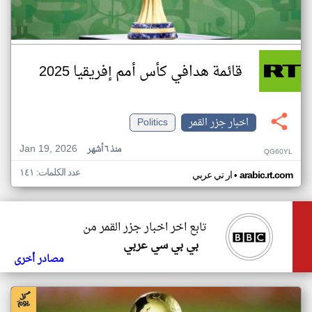
قائمة هدافي كأس أمم إفريقيا 2025
اخبار جزر القمر
Politics
Jan 19, 2026
منذ ٦ أشهر
QG60YL
عدد الكلمات: ١٤١
•
arabic.rt.com
ار تي عربي
تابع اخر اخبار جزر القمر من
بي بي سي عربي
مصادر أخرى