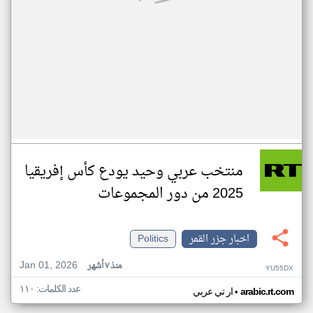
منتخب عربي وحيد يودع كأس إفريقيا
2025 من دور المجموعات
اخبار جزر القمر
Politics
Jan 01, 2026
منذ ٧ أشهر
YU55DX
عدد الكلمات: ١١٠
•
arabic.rt.com
ار تي عربي