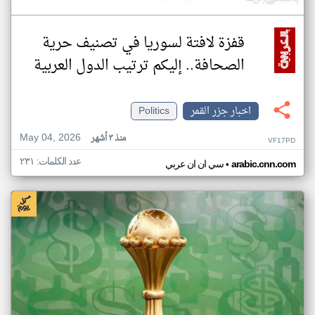
قفزة لافتة لسوريا في تصنيف حرية
الصحافة.. إليكم ترتيب الدول العربية
اخبار جزر القمر
Politics
May 04, 2026
منذ ٣ أشهر
VF17PD
عدد الكلمات: ٢٣١
•
arabic.cnn.com
سي ان ان عربي