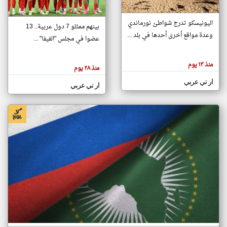
اليونيسكو تدرج شواطئ نورماندي
بينهم ممثلو 7 دول عربية.. 13
klyoum.com
وعدة مواقع أخرى أحدها في بلد ...
تغيير الدولة
عضوا في مجلس "الفيفا" ...
تعبر
مصادر الأخبار من جزر القمر
المقالات
الموجوده
اخبار جزر القمر على مدار الساعة
منذ ١٣ يوم
هنا عن
منذ ٢٨ يوم
وجهة
نظر
أهم اخبار جزر القمر العاجلة والمباشرة
ار تي عربي
كاتبيها.
ار تي عربي