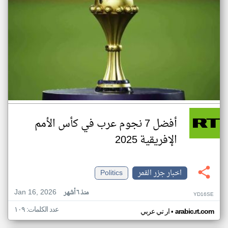
أفضل 7 نجوم عرب في كأس الأمم
الإفريقية 2025
اخبار جزر القمر
Politics
Jan 16, 2026
منذ ٦ أشهر
YD16SE
عدد الكلمات: ١٠٩
•
arabic.rt.com
ار تي عربي