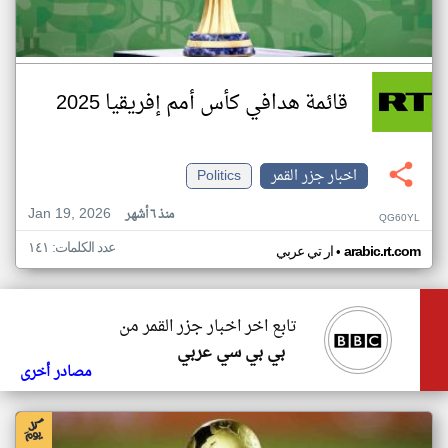
قائمة هدافي كأس أمم إفريقيا 2025
اخبار جزر القمر
Politics
Jan 19, 2026
منذ ٦ أشهر
QG60YL
عدد الكلمات: ١٤١
•
arabic.rt.com
ار تي عربي
تابع اخر اخبار جزر القمر من
بي بي سي عربي
مصادر أخرى