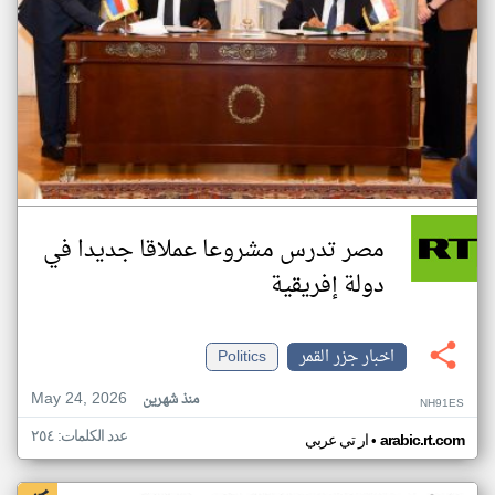
مصر تدرس مشروعا عملاقا جديدا في
دولة إفريقية
اخبار جزر القمر
Politics
May 24, 2026
منذ شهرين
NH91ES
عدد الكلمات: ٢٥٤
•
arabic.rt.com
ار تي عربي