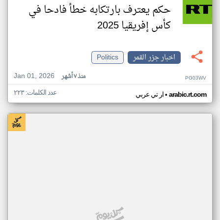
حكم يعترف بارتكابه خطأ فادحا في
كأس إفريقيا 2025
اخبار جزر القمر
Politics
Jan 01, 2026
منذ ٧ أشهر
PG03WV
عدد الكلمات: ٢٢٣
•
arabic.rt.com
ار تي عربي