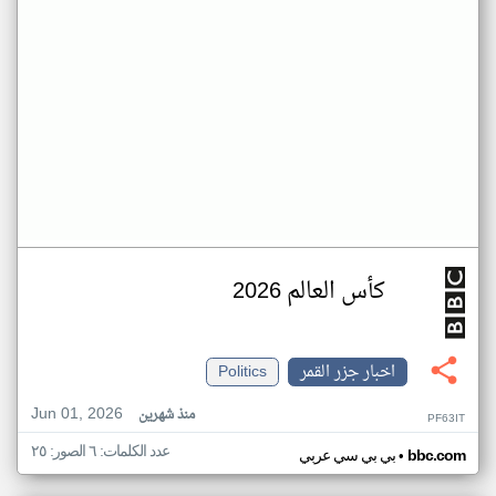
كأس العالم 2026
اخبار جزر القمر
Politics
Jun 01, 2026
منذ شهرين
PF63IT
عدد الكلمات: ٦ الصور: ٢٥
•
bbc.com
بي بي سي عربي