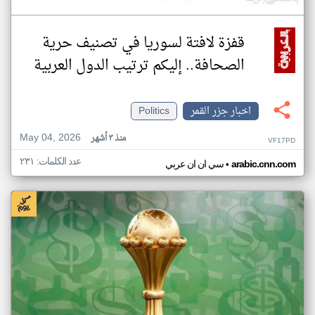
قفزة لافتة لسوريا في تصنيف حرية
الصحافة.. إليكم ترتيب الدول العربية
اخبار جزر القمر
Politics
May 04, 2026
منذ ٣ أشهر
VF17PD
عدد الكلمات: ٢٣١
•
arabic.cnn.com
سي ان ان عربي