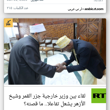
منذ شهرين
TN75KY
عدد الكلمات: ٢١٥
•
arabic.rt.com
ار تي عربي
لقاء بين وزير خارجية جزر القمر وشيخ
الأزهر يشعل تفاعلا.. ما قصته؟