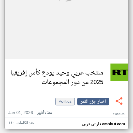
منتخب عربي وحيد يودع كأس إفريقيا
2025 من دور المجموعات
اخبار جزر القمر
Politics
Jan 01, 2026
منذ ٧ أشهر
YU55DX
عدد الكلمات: ١١٠
•
arabic.rt.com
ار تي عربي