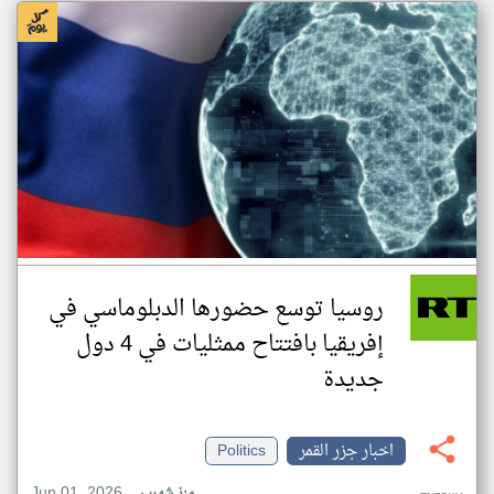
روسيا توسع حضورها الدبلوماسي في
إفريقيا بافتتاح ممثليات في 4 دول
جديدة
اخبار جزر القمر
Politics
Jun 01, 2026