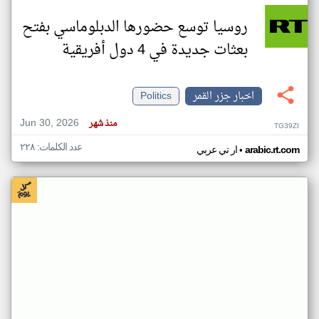
روسيا توسع حضورها الدبلوماسي بفتح
بعثات جديدة في 4 دول أفريقية
اخبار جزر القمر
Politics
Jun 30, 2026
منذ شهر
TG39ZI
عدد الكلمات: ٢٢٨
•
arabic.rt.com
ار تي عربي