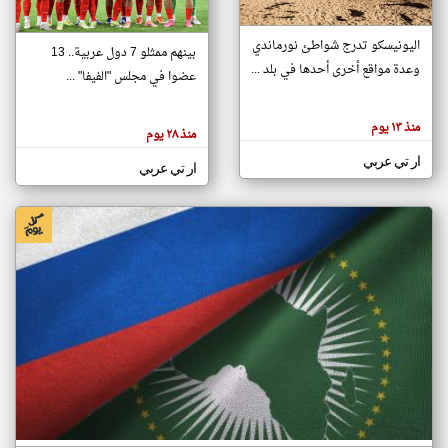
اليونيسكو تدرج شواطئ نورماندي
بينهم ممثلو 7 دول عربية.. 13
klyoum.com
وعدة مواقع أخرى أحدها في بلد ...
تغيير الدولة
عضوا في مجلس "الفيفا" ...
تعبر
مصادر الأخبار من جزر القمر
المقالات
الموجوده
اخبار جزر القمر على مدار الساعة
منذ ١٣ يوم
هنا عن
منذ ٢٨ يوم
وجهة
نظر
أهم اخبار جزر القمر العاجلة والمباشرة
ار تي عربي
كاتبيها.
ار تي عربي