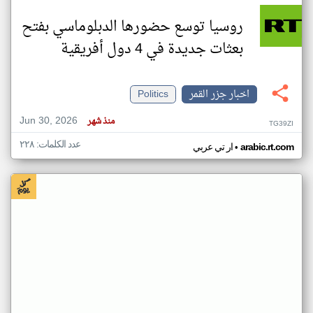
روسيا توسع حضورها الدبلوماسي بفتح
بعثات جديدة في 4 دول أفريقية
اخبار جزر القمر
Politics
Jun 30, 2026
منذ شهر
TG39ZI
عدد الكلمات: ٢٢٨
•
arabic.rt.com
ار تي عربي