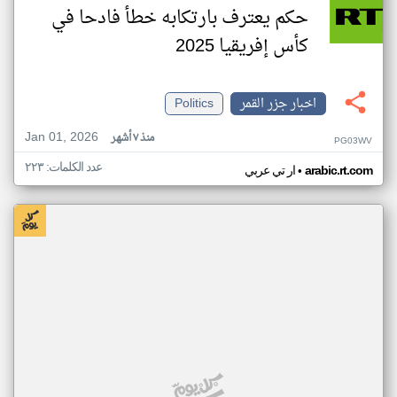
حكم يعترف بارتكابه خطأ فادحا في
كأس إفريقيا 2025
اخبار جزر القمر
Politics
Jan 01, 2026
منذ ٧ أشهر
PG03WV
عدد الكلمات: ٢٢٣
•
arabic.rt.com
ار تي عربي