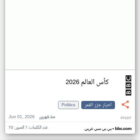
كأس العالم 2026
اخبار جزر القمر
Politics
Jun 01, 2026
منذ شهرين
PF63IT
عدد الكلمات: ٦ الصور: ٢٥
•
bbc.com
بي بي سي عربي