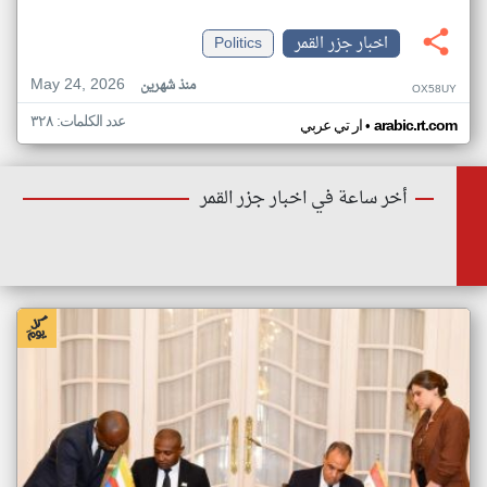
اخبار جزر القمر
Politics
May 24, 2026
منذ شهرين
OX58UY
عدد الكلمات: ٣٢٨
•
arabic.rt.com
ار تي عربي
أخر ساعة في اخبار جزر القمر