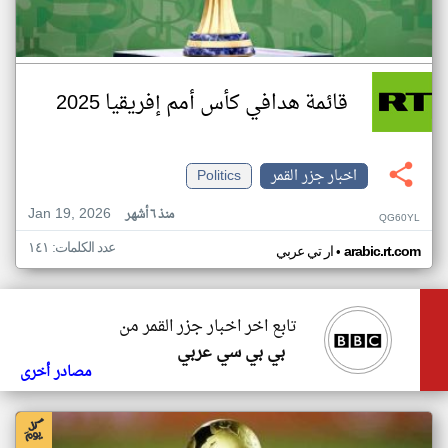
قائمة هدافي كأس أمم إفريقيا 2025
اخبار جزر القمر
Politics
Jan 19, 2026
منذ ٦ أشهر
QG60YL
عدد الكلمات: ١٤١
•
arabic.rt.com
ار تي عربي
تابع اخر اخبار جزر القمر من
بي بي سي عربي
مصادر أخرى