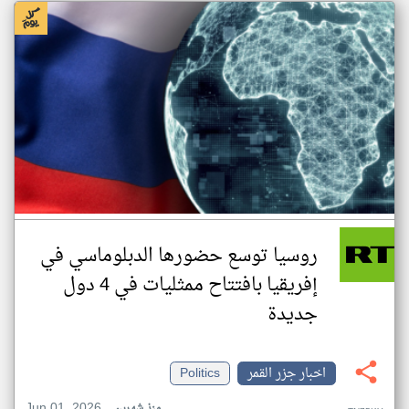
روسيا توسع حضورها الدبلوماسي في
إفريقيا بافتتاح ممثليات في 4 دول
جديدة
اخبار جزر القمر
Politics
Jun 01, 2026