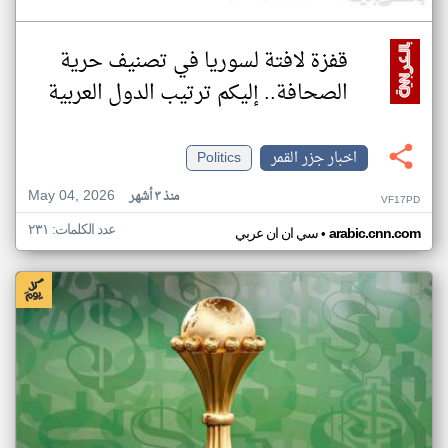
قفزة لافتة لسوريا في تصنيف حرية
الصحافة.. إليكم ترتيب الدول العربية
اخبار جزر القمر
Politics
May 04, 2026
منذ ٣ أشهر
VF17PD
عدد الكلمات: ٢٣١
•
arabic.cnn.com
سي ان ان عربي