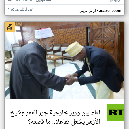
منذ شهرين
TN75KY
عدد الكلمات: ٢١٥
•
arabic.rt.com
ار تي عربي
لقاء بين وزير خارجية جزر القمر وشيخ
الأزهر يشعل تفاعلا.. ما قصته؟