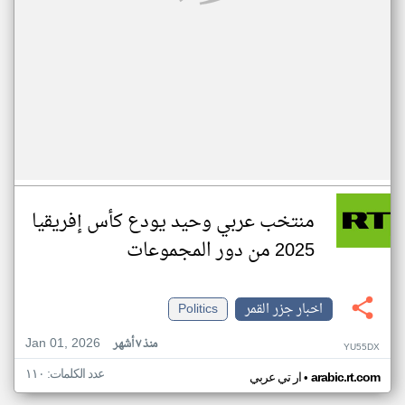
منتخب عربي وحيد يودع كأس إفريقيا
2025 من دور المجموعات
اخبار جزر القمر
Politics
Jan 01, 2026
منذ ٧ أشهر
YU55DX
عدد الكلمات: ١١٠
•
arabic.rt.com
ار تي عربي