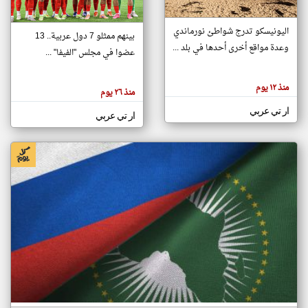
اليونيسكو تدرج شواطئ نورماندي
بينهم ممثلو 7 دول عربية.. 13
klyoum.com
وعدة مواقع أخرى أحدها في بلد ...
تغيير الدولة
عضوا في مجلس "الفيفا" ...
تعبر
مصادر الأخبار من جزر القمر
المقالات
الموجوده
اخبار جزر القمر على مدار الساعة
منذ ١٢ يوم
هنا عن
منذ ٢٦ يوم
وجهة
نظر
أهم اخبار جزر القمر العاجلة والمباشرة
ار تي عربي
كاتبيها.
ار تي عربي