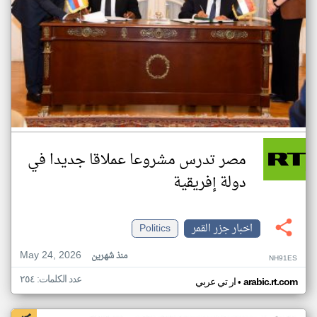
مصر تدرس مشروعا عملاقا جديدا في
دولة إفريقية
اخبار جزر القمر
Politics
May 24, 2026
منذ شهرين
NH91ES
عدد الكلمات: ٢٥٤
•
arabic.rt.com
ار تي عربي