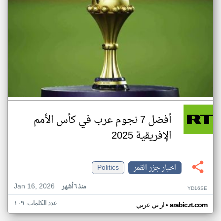
أفضل 7 نجوم عرب في كأس الأمم
الإفريقية 2025
اخبار جزر القمر
Politics
Jan 16, 2026
منذ ٦ أشهر
YD16SE
عدد الكلمات: ١٠٩
•
arabic.rt.com
ار تي عربي