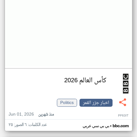
كأس العالم 2026
اخبار جزر القمر
Politics
Jun 01, 2026
منذ شهرين
PF63IT
عدد الكلمات: ٦ الصور: ٢٥
•
bbc.com
بي بي سي عربي