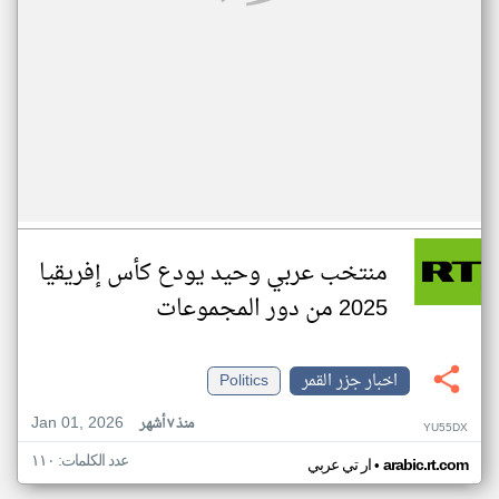
منتخب عربي وحيد يودع كأس إفريقيا
2025 من دور المجموعات
اخبار جزر القمر
Politics
Jan 01, 2026
منذ ٧ أشهر
YU55DX
عدد الكلمات: ١١٠
•
arabic.rt.com
ار تي عربي