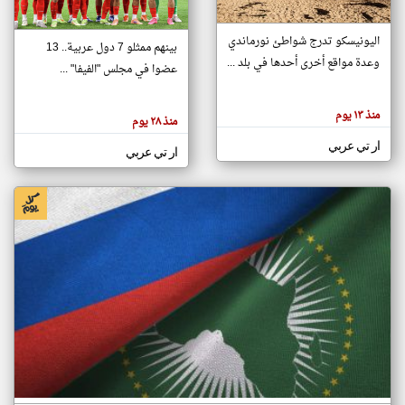
اليونيسكو تدرج شواطئ نورماندي
بينهم ممثلو 7 دول عربية.. 13
klyoum.com
وعدة مواقع أخرى أحدها في بلد ...
تغيير الدولة
عضوا في مجلس "الفيفا" ...
تعبر
مصادر الأخبار من جزر القمر
المقالات
الموجوده
اخبار جزر القمر على مدار الساعة
منذ ١٣ يوم
هنا عن
منذ ٢٨ يوم
وجهة
نظر
أهم اخبار جزر القمر العاجلة والمباشرة
ار تي عربي
كاتبيها.
ار تي عربي