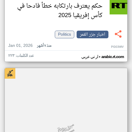
حكم يعترف بارتكابه خطأ فادحا في
كأس إفريقيا 2025
اخبار جزر القمر
Politics
Jan 01, 2026
منذ ٧ أشهر
PG03WV
عدد الكلمات: ٢٢٣
•
arabic.rt.com
ار تي عربي