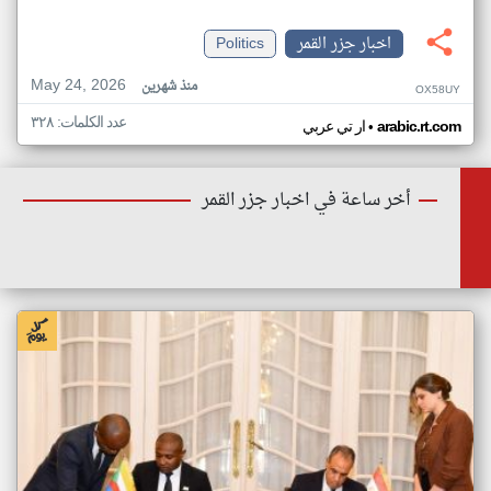
اخبار جزر القمر
Politics
May 24, 2026
منذ شهرين
OX58UY
عدد الكلمات: ٣٢٨
•
arabic.rt.com
ار تي عربي
أخر ساعة في اخبار جزر القمر