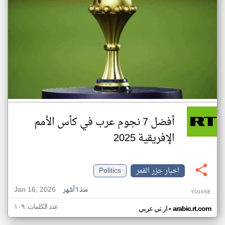
أفضل 7 نجوم عرب في كأس الأمم
الإفريقية 2025
اخبار جزر القمر
Politics
Jan 16, 2026
منذ ٦ أشهر
YD16SE
عدد الكلمات: ١٠٩
•
arabic.rt.com
ار تي عربي