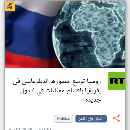
روسيا توسع حضورها الدبلوماسي في
إفريقيا بافتتاح ممثليات في 4 دول
جديدة
اخبار جزر القمر
Politics
Jun 01, 2026