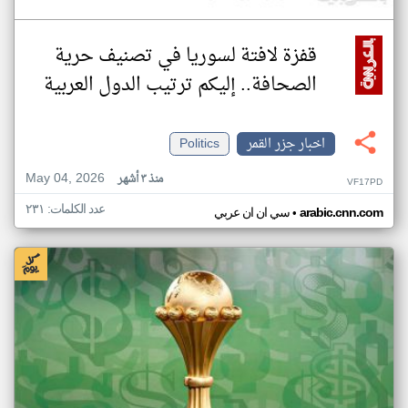
قفزة لافتة لسوريا في تصنيف حرية
الصحافة.. إليكم ترتيب الدول العربية
اخبار جزر القمر
Politics
May 04, 2026
منذ ٣ أشهر
VF17PD
عدد الكلمات: ٢٣١
•
arabic.cnn.com
سي ان ان عربي