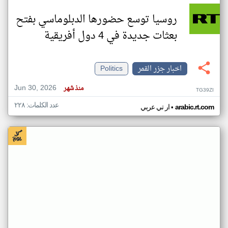
روسيا توسع حضورها الدبلوماسي بفتح
بعثات جديدة في 4 دول أفريقية
اخبار جزر القمر
Politics
Jun 30, 2026
منذ شهر
TG39ZI
عدد الكلمات: ٢٢٨
•
arabic.rt.com
ار تي عربي