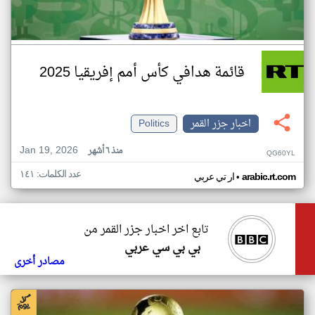
قائمة هدافي كأس أمم إفريقيا 2025
اخبار جزر القمر
Politics
Jan 19, 2026
منذ ٦ أشهر
QG60YL
عدد الكلمات: ١٤١
•
arabic.rt.com
ار تي عربي
تابع اخر اخبار جزر القمر من
بي بي سي عربي
مصادر أخرى