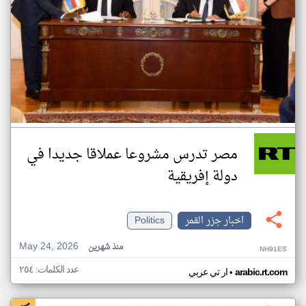
مصر تدرس مشروعا عملاقا جديدا في
دولة إفريقية
اخبار جزر القمر
Politics
May 24, 2026
منذ شهرين
NH91ES
عدد الكلمات: ٢٥٤
•
arabic.rt.com
ار تي عربي