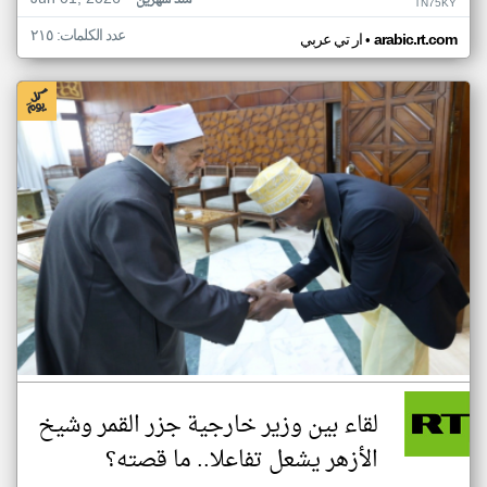
منذ شهرين
TN75KY
عدد الكلمات: ٢١٥
•
arabic.rt.com
ار تي عربي
لقاء بين وزير خارجية جزر القمر وشيخ
الأزهر يشعل تفاعلا.. ما قصته؟