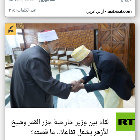
منذ شهرين
TN75KY
عدد الكلمات: ٢١٥
•
arabic.rt.com
ار تي عربي
لقاء بين وزير خارجية جزر القمر وشيخ
الأزهر يشعل تفاعلا.. ما قصته؟