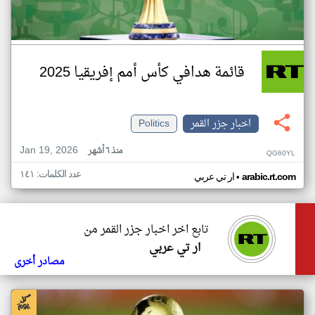
قائمة هدافي كأس أمم إفريقيا 2025
اخبار جزر القمر
Politics
Jan 19, 2026
منذ ٦ أشهر
QG60YL
عدد الكلمات: ١٤١
•
arabic.rt.com
ار تي عربي
تابع اخر اخبار جزر القمر من
ار تي عربي
مصادر أخرى