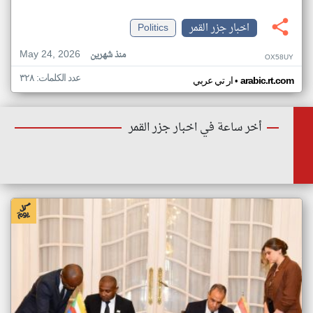
اخبار جزر القمر
Politics
May 24, 2026
منذ شهرين
OX58UY
عدد الكلمات: ٣٢٨
•
arabic.rt.com
ار تي عربي
أخر ساعة في اخبار جزر القمر