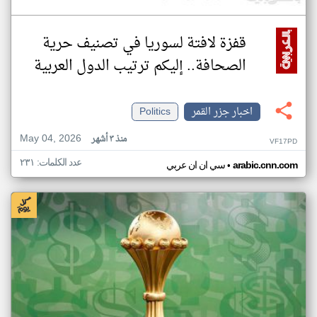
قفزة لافتة لسوريا في تصنيف حرية
الصحافة.. إليكم ترتيب الدول العربية
اخبار جزر القمر
Politics
May 04, 2026
منذ ٣ أشهر
VF17PD
عدد الكلمات: ٢٣١
•
arabic.cnn.com
سي ان ان عربي