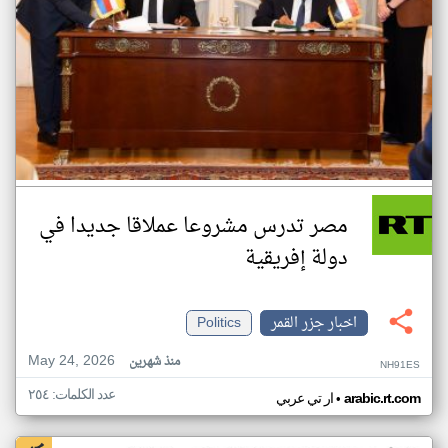
مصر تدرس مشروعا عملاقا جديدا في
دولة إفريقية
اخبار جزر القمر
Politics
May 24, 2026
منذ شهرين
NH91ES
عدد الكلمات: ٢٥٤
•
arabic.rt.com
ار تي عربي