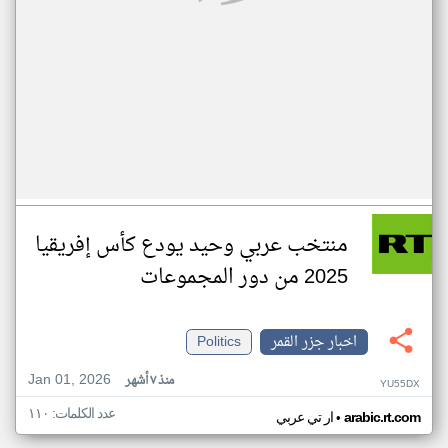
منتخب عربي وحيد يودع كأس إفريقيا
2025 من دور المجموعات
اخبار جزر القمر
Politics
Jan 01, 2026
منذ ٧ أشهر
YU55DX
عدد الكلمات: ١١٠
•
arabic.rt.com
ار تي عربي