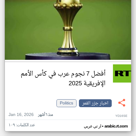
أفضل 7 نجوم عرب في كأس الأمم
الإفريقية 2025
اخبار جزر القمر
Politics
Jan 16, 2026
منذ ٦ أشهر
YD16SE
عدد الكلمات: ١٠٩
•
arabic.rt.com
ار تي عربي