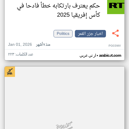
حكم يعترف بارتكابه خطأ فادحا في
كأس إفريقيا 2025
اخبار جزر القمر
Politics
Jan 01, 2026
منذ ٧ أشهر
PG03WV
عدد الكلمات: ٢٢٣
•
arabic.rt.com
ار تي عربي