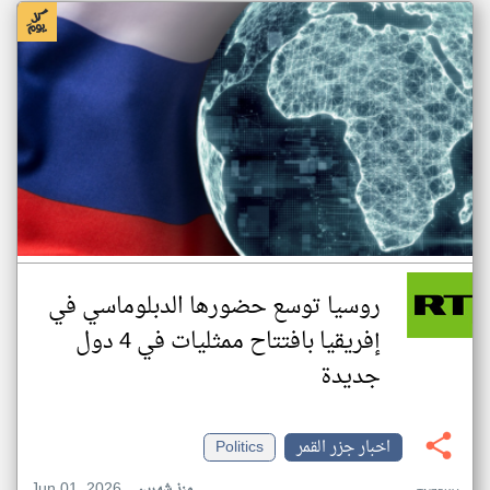
روسيا توسع حضورها الدبلوماسي في
إفريقيا بافتتاح ممثليات في 4 دول
جديدة
اخبار جزر القمر
Politics
Jun 01, 2026