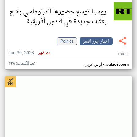
روسيا توسع حضورها الدبلوماسي بفتح
بعثات جديدة في 4 دول أفريقية
اخبار جزر القمر
Politics
Jun 30, 2026
منذ شهر
TG39ZI
عدد الكلمات: ٢٢٨
•
arabic.rt.com
ار تي عربي