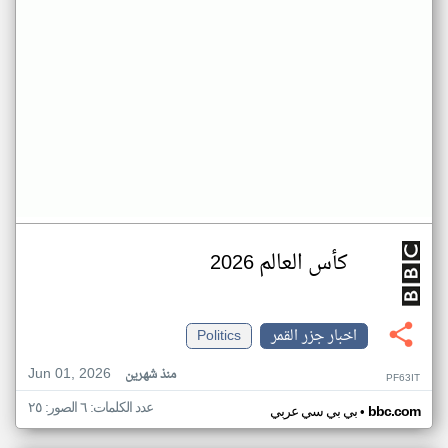
كأس العالم 2026
اخبار جزر القمر
Politics
Jun 01, 2026
منذ شهرين
PF63IT
عدد الكلمات: ٦ الصور: ٢٥
•
bbc.com
بي بي سي عربي