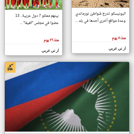
اليونيسكو تدرج شواطئ نورماندي
بينهم ممثلو 7 دول عربية.. 13
klyoum.com
وعدة مواقع أخرى أحدها في بلد ...
تغيير الدولة
عضوا في مجلس "الفيفا" ...
تعبر
مصادر الأخبار من جزر القمر
المقالات
الموجوده
اخبار جزر القمر على مدار الساعة
منذ ١١ يوم
هنا عن
منذ ٢٦ يوم
وجهة
نظر
أهم اخبار جزر القمر العاجلة والمباشرة
ار تي عربي
كاتبيها.
ار تي عربي