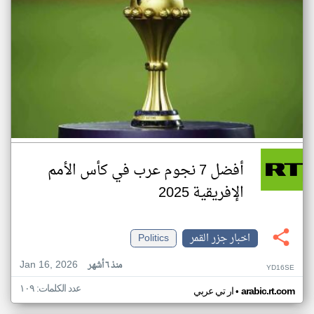
أفضل 7 نجوم عرب في كأس الأمم
الإفريقية 2025
اخبار جزر القمر
Politics
Jan 16, 2026
منذ ٦ أشهر
YD16SE
عدد الكلمات: ١٠٩
•
arabic.rt.com
ار تي عربي