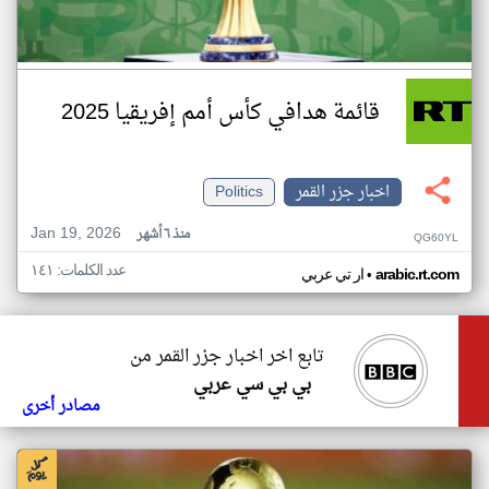
قائمة هدافي كأس أمم إفريقيا 2025
اخبار جزر القمر
Politics
Jan 19, 2026
منذ ٦ أشهر
QG60YL
عدد الكلمات: ١٤١
•
arabic.rt.com
ار تي عربي
تابع اخر اخبار جزر القمر من
بي بي سي عربي
مصادر أخرى