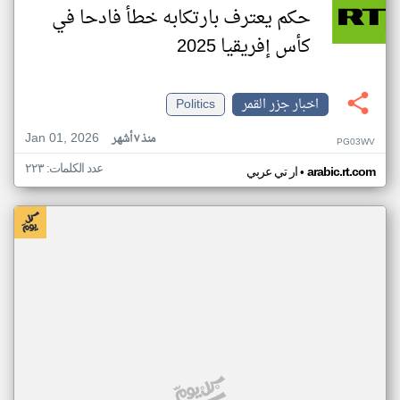
حكم يعترف بارتكابه خطأ فادحا في
كأس إفريقيا 2025
اخبار جزر القمر
Politics
Jan 01, 2026
منذ ٧ أشهر
PG03WV
عدد الكلمات: ٢٢٣
•
arabic.rt.com
ار تي عربي