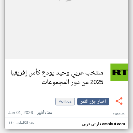
منتخب عربي وحيد يودع كأس إفريقيا
2025 من دور المجموعات
اخبار جزر القمر
Politics
Jan 01, 2026
منذ ٧ أشهر
YU55DX
عدد الكلمات: ١١٠
•
arabic.rt.com
ار تي عربي