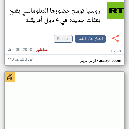
روسيا توسع حضورها الدبلوماسي بفتح
بعثات جديدة في 4 دول أفريقية
اخبار جزر القمر
Politics
Jun 30, 2026
منذ شهر
TG39ZI
عدد الكلمات: ٢٢٨
•
arabic.rt.com
ار تي عربي