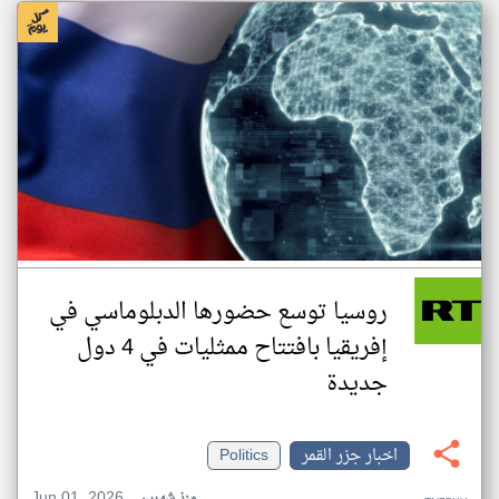
روسيا توسع حضورها الدبلوماسي في
إفريقيا بافتتاح ممثليات في 4 دول
جديدة
اخبار جزر القمر
Politics
Jun 01, 2026