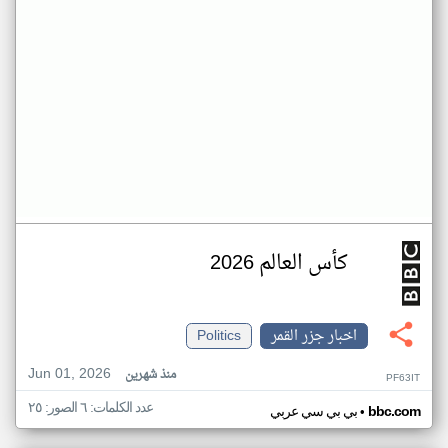
كأس العالم 2026
اخبار جزر القمر
Politics
Jun 01, 2026
منذ شهرين
PF63IT
عدد الكلمات: ٦ الصور: ٢٥
•
bbc.com
بي بي سي عربي