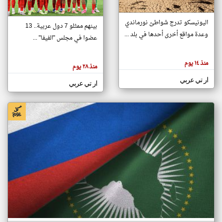
اليونيسكو تدرج شواطئ نورماندي
بينهم ممثلو 7 دول عربية.. 13
klyoum.com
وعدة مواقع أخرى أحدها في بلد ...
تغيير الدولة
عضوا في مجلس "الفيفا" ...
تعبر
مصادر الأخبار من جزر القمر
المقالات
الموجوده
اخبار جزر القمر على مدار الساعة
منذ ١٤ يوم
هنا عن
منذ ٢٨ يوم
وجهة
نظر
أهم اخبار جزر القمر العاجلة والمباشرة
ار تي عربي
كاتبيها.
ار تي عربي