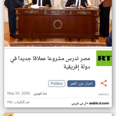
مصر تدرس مشروعا عملاقا جديدا في
دولة إفريقية
اخبار جزر القمر
Politics
May 24, 2026
منذ شهرين
NH91ES
عدد الكلمات: ٢٥٤
•
arabic.rt.com
ار تي عربي