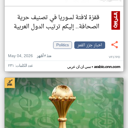
قفزة لافتة لسوريا في تصنيف حرية
الصحافة.. إليكم ترتيب الدول العربية
اخبار جزر القمر
Politics
May 04, 2026
منذ ٣ أشهر
VF17PD
عدد الكلمات: ٢٣١
•
arabic.cnn.com
سي ان ان عربي