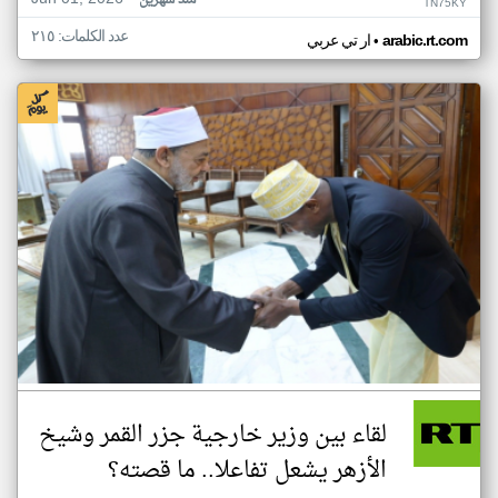
منذ شهرين
TN75KY
عدد الكلمات: ٢١٥
•
arabic.rt.com
ار تي عربي
لقاء بين وزير خارجية جزر القمر وشيخ
الأزهر يشعل تفاعلا.. ما قصته؟