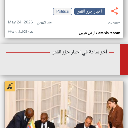
اخبار جزر القمر
Politics
May 24, 2026
منذ شهرين
OX58UY
عدد الكلمات: ٣٢٨
•
arabic.rt.com
ار تي عربي
أخر ساعة في اخبار جزر القمر