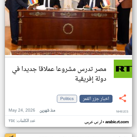
مصر تدرس مشروعا عملاقا جديدا في
دولة إفريقية
اخبار جزر القمر
Politics
May 24, 2026
منذ شهرين
NH91ES
عدد الكلمات: ٢٥٤
•
arabic.rt.com
ار تي عربي