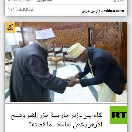
منذ شهرين
TN75KY
عدد الكلمات: ٢١٥
•
arabic.rt.com
ار تي عربي
لقاء بين وزير خارجية جزر القمر وشيخ
الأزهر يشعل تفاعلا.. ما قصته؟