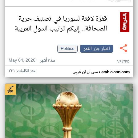
قفزة لافتة لسوريا في تصنيف حرية
الصحافة.. إليكم ترتيب الدول العربية
اخبار جزر القمر
Politics
May 04, 2026
منذ ٣ أشهر
VF17PD
عدد الكلمات: ٢٣١
•
arabic.cnn.com
سي ان ان عربي