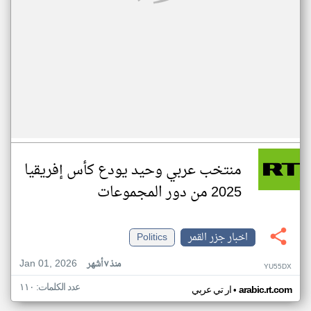
منتخب عربي وحيد يودع كأس إفريقيا
2025 من دور المجموعات
اخبار جزر القمر
Politics
Jan 01, 2026
منذ ٧ أشهر
YU55DX
عدد الكلمات: ١١٠
•
arabic.rt.com
ار تي عربي