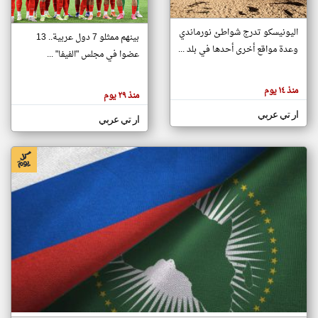
اليونيسكو تدرج شواطئ نورماندي
بينهم ممثلو 7 دول عربية.. 13
klyoum.com
وعدة مواقع أخرى أحدها في بلد ...
تغيير الدولة
عضوا في مجلس "الفيفا" ...
تعبر
مصادر الأخبار من جزر القمر
المقالات
الموجوده
اخبار جزر القمر على مدار الساعة
منذ ١٤ يوم
هنا عن
منذ ٢٩ يوم
وجهة
نظر
أهم اخبار جزر القمر العاجلة والمباشرة
ار تي عربي
كاتبيها.
ار تي عربي