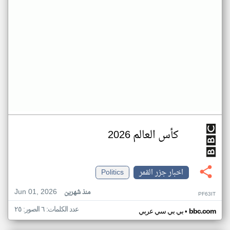
كأس العالم 2026
اخبار جزر القمر
Politics
Jun 01, 2026
منذ شهرين
PF63IT
عدد الكلمات: ٦ الصور: ٢٥
•
bbc.com
بي بي سي عربي