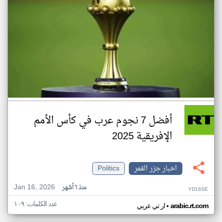
أفضل 7 نجوم عرب في كأس الأمم
الإفريقية 2025
اخبار جزر القمر
Politics
Jan 16, 2026
منذ ٦ أشهر
YD16SE
عدد الكلمات: ١٠٩
•
arabic.rt.com
ار تي عربي