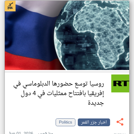
روسيا توسع حضورها الدبلوماسي في
إفريقيا بافتتاح ممثليات في 4 دول
جديدة
اخبار جزر القمر
Politics
Jun 01, 2026