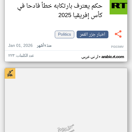
حكم يعترف بارتكابه خطأ فادحا في
كأس إفريقيا 2025
اخبار جزر القمر
Politics
Jan 01, 2026
منذ ٧ أشهر
PG03WV
عدد الكلمات: ٢٢٣
•
arabic.rt.com
ار تي عربي