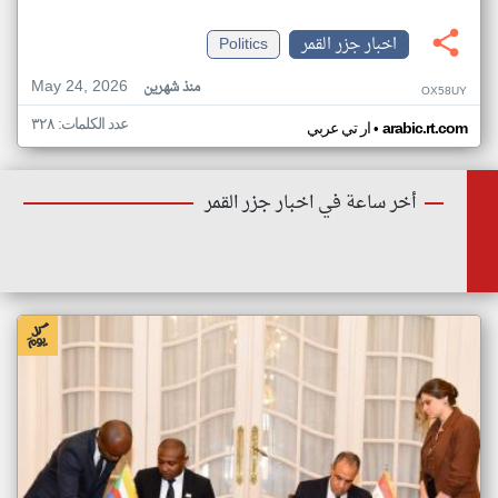
اخبار جزر القمر
Politics
May 24, 2026
منذ شهرين
OX58UY
عدد الكلمات: ٣٢٨
•
arabic.rt.com
ار تي عربي
أخر ساعة في اخبار جزر القمر