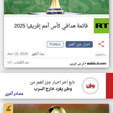
قائمة هدافي كأس أمم إفريقيا 2025
اخبار جزر القمر
Politics
Jan 19, 2026
منذ ٦ أشهر
QG60YL
عدد الكلمات: ١٤١
•
arabic.rt.com
ار تي عربي
تابع اخر اخبار جزر القمر من
وطن يغرد خارج السرب
مصادر أخرى