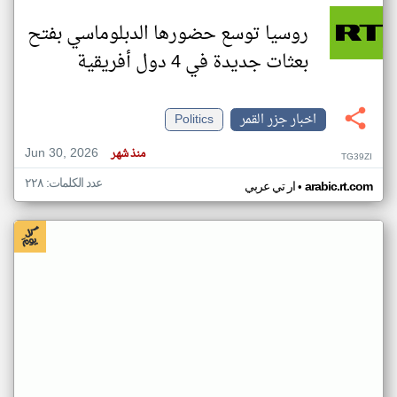
روسيا توسع حضورها الدبلوماسي بفتح
بعثات جديدة في 4 دول أفريقية
اخبار جزر القمر
Politics
Jun 30, 2026
منذ شهر
TG39ZI
عدد الكلمات: ٢٢٨
•
arabic.rt.com
ار تي عربي