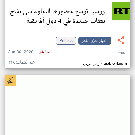
روسيا توسع حضورها الدبلوماسي بفتح
بعثات جديدة في 4 دول أفريقية
اخبار جزر القمر
Politics
Jun 30, 2026
منذ شهر
TG39ZI
عدد الكلمات: ٢٢٨
•
arabic.rt.com
ار تي عربي