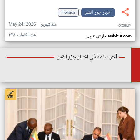
اخبار جزر القمر
Politics
May 24, 2026
منذ شهرين
OX58UY
عدد الكلمات: ٣٢٨
•
arabic.rt.com
ار تي عربي
أخر ساعة في اخبار جزر القمر