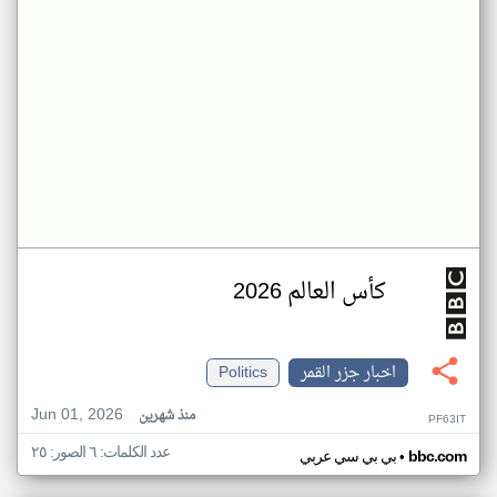
كأس العالم 2026
اخبار جزر القمر
Politics
Jun 01, 2026
منذ شهرين
PF63IT
عدد الكلمات: ٦ الصور: ٢٥
•
bbc.com
بي بي سي عربي