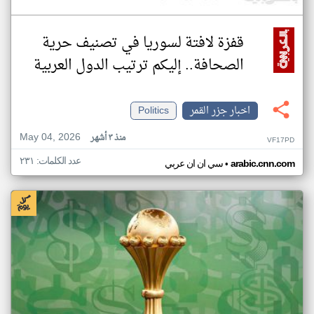
قفزة لافتة لسوريا في تصنيف حرية
الصحافة.. إليكم ترتيب الدول العربية
اخبار جزر القمر
Politics
May 04, 2026
منذ ٣ أشهر
VF17PD
عدد الكلمات: ٢٣١
•
arabic.cnn.com
سي ان ان عربي