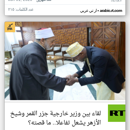
منذ شهرين
TN75KY
عدد الكلمات: ٢١٥
•
arabic.rt.com
ار تي عربي
لقاء بين وزير خارجية جزر القمر وشيخ
الأزهر يشعل تفاعلا.. ما قصته؟