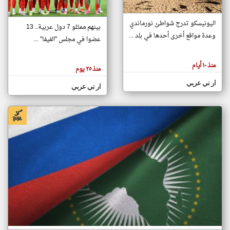
اليونيسكو تدرج شواطئ نورماندي
بينهم ممثلو 7 دول عربية.. 13
klyoum.com
وعدة مواقع أخرى أحدها في بلد ...
تغيير الدولة
عضوا في مجلس "الفيفا" ...
تعبر
مصادر الأخبار من جزر القمر
المقالات
الموجوده
اخبار جزر القمر على مدار الساعة
منذ ١٠ أيام
هنا عن
منذ ٢٥ يوم
وجهة
نظر
أهم اخبار جزر القمر العاجلة والمباشرة
ار تي عربي
كاتبيها.
ار تي عربي