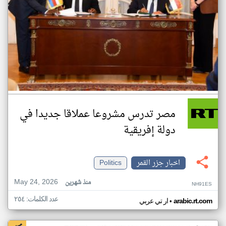
مصر تدرس مشروعا عملاقا جديدا في
دولة إفريقية
اخبار جزر القمر
Politics
May 24, 2026
منذ شهرين
NH91ES
عدد الكلمات: ٢٥٤
•
arabic.rt.com
ار تي عربي