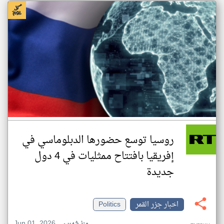
روسيا توسع حضورها الدبلوماسي في
إفريقيا بافتتاح ممثليات في 4 دول
جديدة
اخبار جزر القمر
Politics
Jun 01, 2026