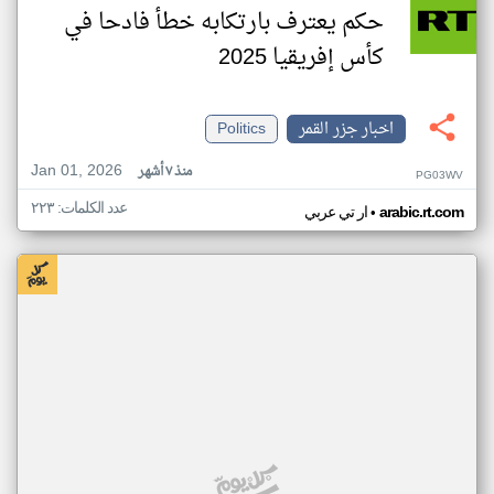
حكم يعترف بارتكابه خطأ فادحا في
كأس إفريقيا 2025
اخبار جزر القمر
Politics
Jan 01, 2026
منذ ٧ أشهر
PG03WV
عدد الكلمات: ٢٢٣
•
arabic.rt.com
ار تي عربي