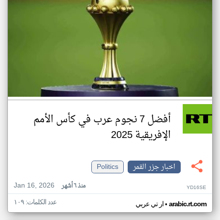
أفضل 7 نجوم عرب في كأس الأمم
الإفريقية 2025
اخبار جزر القمر
Politics
Jan 16, 2026
منذ ٦ أشهر
YD16SE
عدد الكلمات: ١٠٩
•
arabic.rt.com
ار تي عربي