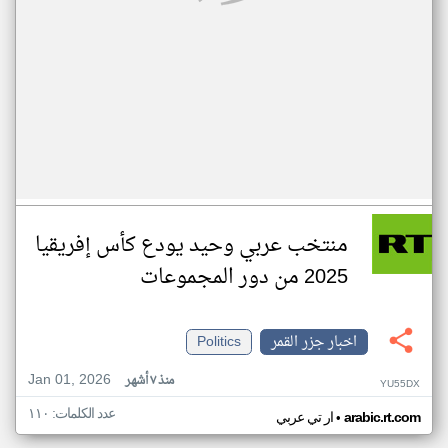
منتخب عربي وحيد يودع كأس إفريقيا
2025 من دور المجموعات
اخبار جزر القمر
Politics
Jan 01, 2026
منذ ٧ أشهر
YU55DX
عدد الكلمات: ١١٠
•
arabic.rt.com
ار تي عربي