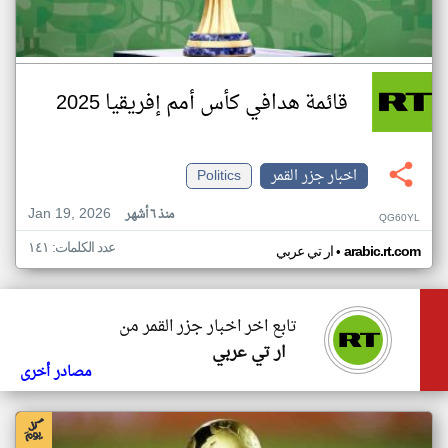
قائمة هدافي كأس أمم إفريقيا 2025
اخبار جزر القمر
Politics
Jan 19, 2026
منذ ٦ أشهر
QG60YL
عدد الكلمات: ١٤١
•
arabic.rt.com
ار تي عربي
تابع اخر اخبار جزر القمر من
ار تي عربي
مصادر أخرى