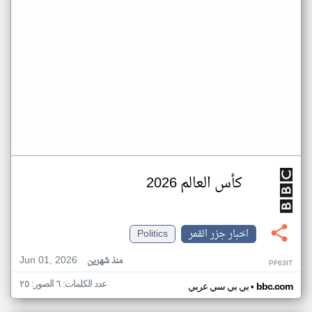
كأس العالم 2026
اخبار جزر القمر
Politics
Jun 01, 2026
منذ شهرين
PF63IT
عدد الكلمات: ٦ الصور: ٢٥
•
bbc.com
بي بي سي عربي