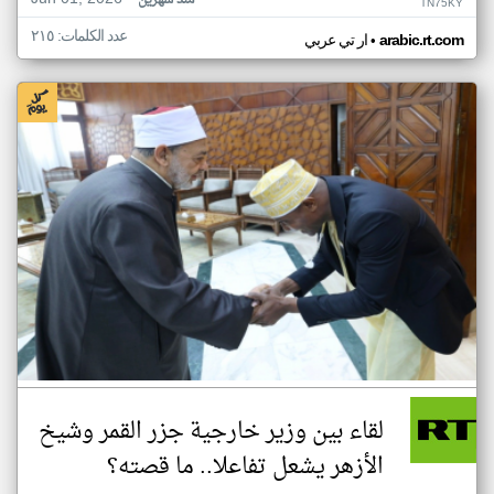
منذ شهرين
TN75KY
عدد الكلمات: ٢١٥
•
arabic.rt.com
ار تي عربي
لقاء بين وزير خارجية جزر القمر وشيخ
الأزهر يشعل تفاعلا.. ما قصته؟