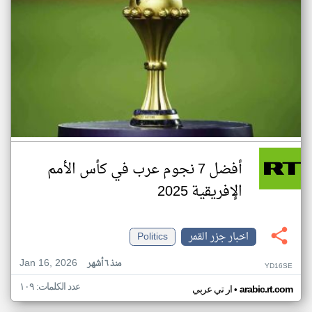
أفضل 7 نجوم عرب في كأس الأمم
الإفريقية 2025
اخبار جزر القمر
Politics
Jan 16, 2026
منذ ٦ أشهر
YD16SE
عدد الكلمات: ١٠٩
•
arabic.rt.com
ار تي عربي