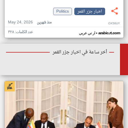
اخبار جزر القمر
Politics
May 24, 2026
منذ شهرين
OX58UY
عدد الكلمات: ٣٢٨
•
arabic.rt.com
ار تي عربي
أخر ساعة في اخبار جزر القمر