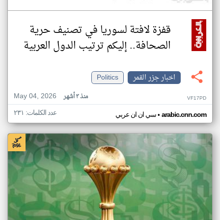
قفزة لافتة لسوريا في تصنيف حرية
الصحافة.. إليكم ترتيب الدول العربية
اخبار جزر القمر
Politics
May 04, 2026
منذ ٣ أشهر
VF17PD
عدد الكلمات: ٢٣١
•
arabic.cnn.com
سي ان ان عربي