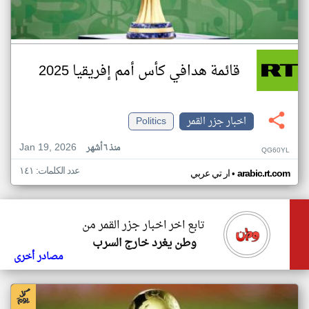
قائمة هدافي كأس أمم إفريقيا 2025
اخبار جزر القمر
Politics
Jan 19, 2026
منذ ٦ أشهر
QG60YL
عدد الكلمات: ١٤١
•
arabic.rt.com
ار تي عربي
تابع اخر اخبار جزر القمر من
وطن يغرد خارج السرب
مصادر أخرى