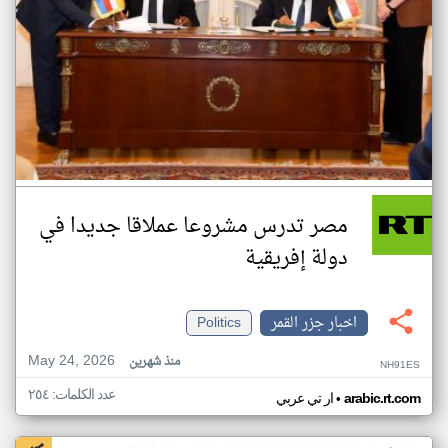
مصر تدرس مشروعا عملاقا جديدا في
دولة إفريقية
اخبار جزر القمر
Politics
May 24, 2026
منذ شهرين
NH91ES
عدد الكلمات: ٢٥٤
•
arabic.rt.com
ار تي عربي