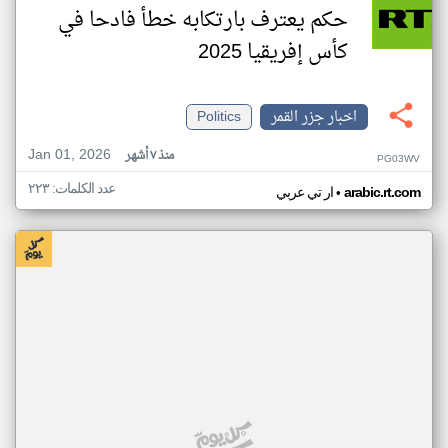
حكم يعترف بارتكابه خطأ فادحا في
كأس إفريقيا 2025
اخبار جزر القمر
Politics
Jan 01, 2026
منذ ٧ أشهر
PG03WV
عدد الكلمات: ٢٢٣
•
arabic.rt.com
ار تي عربي