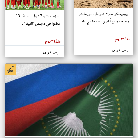
اليونيسكو تدرج شواطئ نورماندي
بينهم ممثلو 7 دول عربية.. 13
klyoum.com
وعدة مواقع أخرى أحدها في بلد ...
تغيير الدولة
عضوا في مجلس "الفيفا" ...
تعبر
مصادر الأخبار من جزر القمر
المقالات
الموجوده
اخبار جزر القمر على مدار الساعة
منذ ١٢ يوم
هنا عن
منذ ٢٦ يوم
وجهة
نظر
أهم اخبار جزر القمر العاجلة والمباشرة
ار تي عربي
كاتبيها.
ار تي عربي