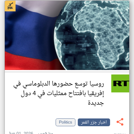
روسيا توسع حضورها الدبلوماسي في
إفريقيا بافتتاح ممثليات في 4 دول
جديدة
اخبار جزر القمر
Politics
Jun 01, 2026