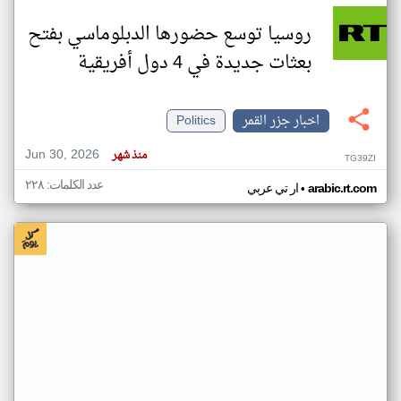
روسيا توسع حضورها الدبلوماسي بفتح
بعثات جديدة في 4 دول أفريقية
اخبار جزر القمر
Politics
Jun 30, 2026
منذ شهر
TG39ZI
عدد الكلمات: ٢٢٨
•
arabic.rt.com
ار تي عربي