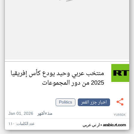
منتخب عربي وحيد يودع كأس إفريقيا
2025 من دور المجموعات
اخبار جزر القمر
Politics
Jan 01, 2026
منذ ٧ أشهر
YU55DX
عدد الكلمات: ١١٠
•
arabic.rt.com
ار تي عربي