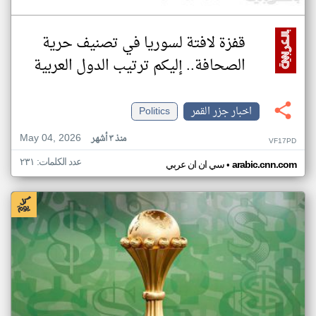
قفزة لافتة لسوريا في تصنيف حرية
الصحافة.. إليكم ترتيب الدول العربية
اخبار جزر القمر
Politics
May 04, 2026
منذ ٣ أشهر
VF17PD
عدد الكلمات: ٢٣١
•
arabic.cnn.com
سي ان ان عربي