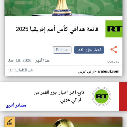
قائمة هدافي كأس أمم إفريقيا 2025
اخبار جزر القمر
Politics
Jan 19, 2026
منذ ٦ أشهر
QG60YL
عدد الكلمات: ١٤١
•
arabic.rt.com
ار تي عربي
تابع اخر اخبار جزر القمر من
ار تي عربي
مصادر أخرى