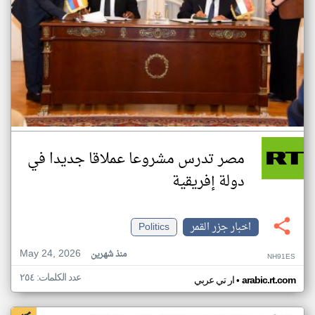
مصر تدرس مشروعا عملاقا جديدا في
دولة إفريقية
اخبار جزر القمر
Politics
May 24, 2026
منذ شهرين
NH91ES
عدد الكلمات: ٢٥٤
•
arabic.rt.com
ار تي عربي