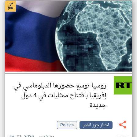
روسيا توسع حضورها الدبلوماسي في
إفريقيا بافتتاح ممثليات في 4 دول
جديدة
اخبار جزر القمر
Politics
Jun 01, 2026