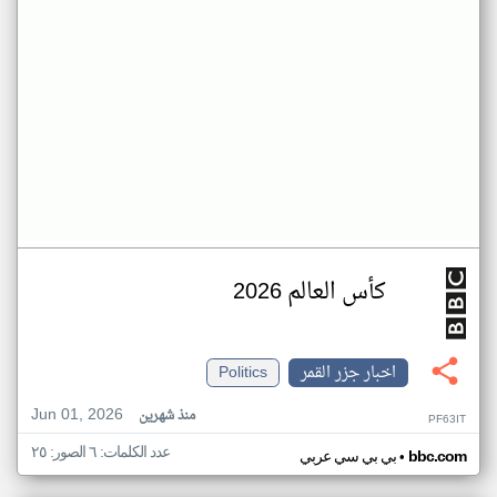
كأس العالم 2026
اخبار جزر القمر
Politics
Jun 01, 2026
منذ شهرين
PF63IT
عدد الكلمات: ٦ الصور: ٢٥
•
bbc.com
بي بي سي عربي