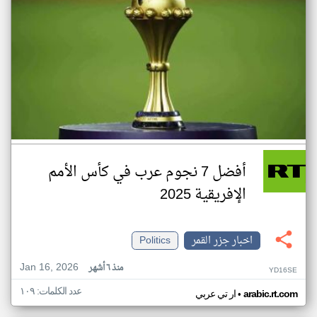
أفضل 7 نجوم عرب في كأس الأمم
الإفريقية 2025
اخبار جزر القمر
Politics
Jan 16, 2026
منذ ٦ أشهر
YD16SE
عدد الكلمات: ١٠٩
•
arabic.rt.com
ار تي عربي