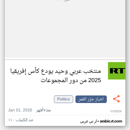
منتخب عربي وحيد يودع كأس إفريقيا
2025 من دور المجموعات
اخبار جزر القمر
Politics
Jan 01, 2026
منذ ٧ أشهر
YU55DX
عدد الكلمات: ١١٠
•
arabic.rt.com
ار تي عربي