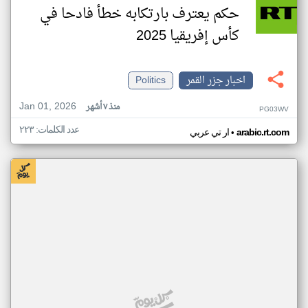
حكم يعترف بارتكابه خطأ فادحا في
كأس إفريقيا 2025
اخبار جزر القمر
Politics
Jan 01, 2026
منذ ٧ أشهر
PG03WV
عدد الكلمات: ٢٢٣
•
arabic.rt.com
ار تي عربي