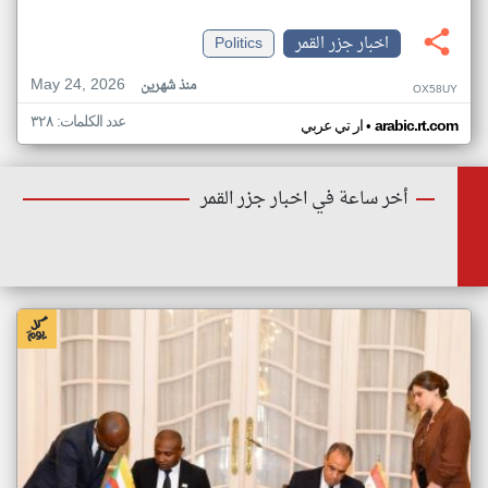
اخبار جزر القمر
Politics
May 24, 2026
منذ شهرين
OX58UY
عدد الكلمات: ٣٢٨
•
arabic.rt.com
ار تي عربي
أخر ساعة في اخبار جزر القمر