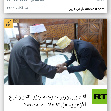
منذ شهرين
TN75KY
عدد الكلمات: ٢١٥
•
arabic.rt.com
ار تي عربي
لقاء بين وزير خارجية جزر القمر وشيخ
الأزهر يشعل تفاعلا.. ما قصته؟