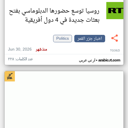
روسيا توسع حضورها الدبلوماسي بفتح
بعثات جديدة في 4 دول أفريقية
اخبار جزر القمر
Politics
Jun 30, 2026
منذ شهر
TG39ZI
عدد الكلمات: ٢٢٨
•
arabic.rt.com
ار تي عربي