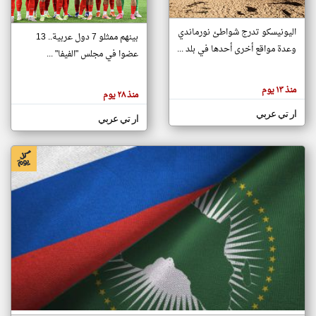
اليونيسكو تدرج شواطئ نورماندي
بينهم ممثلو 7 دول عربية.. 13
klyoum.com
وعدة مواقع أخرى أحدها في بلد ...
تغيير الدولة
عضوا في مجلس "الفيفا" ...
تعبر
مصادر الأخبار من جزر القمر
المقالات
الموجوده
اخبار جزر القمر على مدار الساعة
منذ ١٣ يوم
هنا عن
منذ ٢٨ يوم
وجهة
نظر
أهم اخبار جزر القمر العاجلة والمباشرة
ار تي عربي
كاتبيها.
ار تي عربي