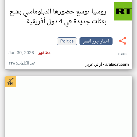
روسيا توسع حضورها الدبلوماسي بفتح
بعثات جديدة في 4 دول أفريقية
اخبار جزر القمر
Politics
Jun 30, 2026
منذ شهر
TG39ZI
عدد الكلمات: ٢٢٨
•
arabic.rt.com
ار تي عربي