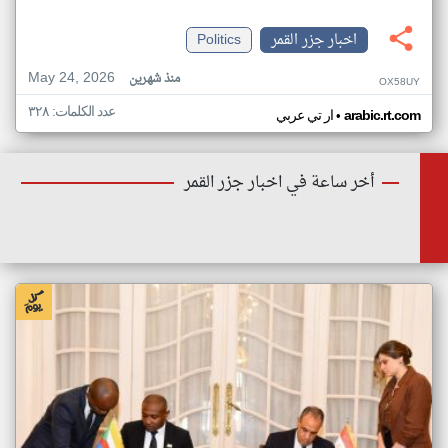
اخبار جزر القمر
Politics
May 24, 2026
منذ شهرين
OX58UY
عدد الكلمات: ٣٢٨
•
arabic.rt.com
ار تي عربي
أخر ساعة في اخبار جزر القمر