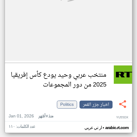
منتخب عربي وحيد يودع كأس إفريقيا
2025 من دور المجموعات
اخبار جزر القمر
Politics
Jan 01, 2026
منذ ٧ أشهر
YU55DX
عدد الكلمات: ١١٠
•
arabic.rt.com
ار تي عربي