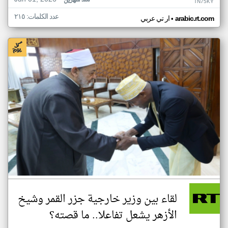
منذ شهرين
TN75KY
عدد الكلمات: ٢١٥
•
arabic.rt.com
ار تي عربي
لقاء بين وزير خارجية جزر القمر وشيخ
الأزهر يشعل تفاعلا.. ما قصته؟