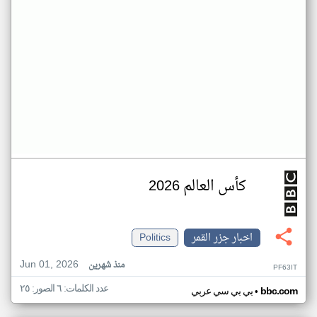
كأس العالم 2026
اخبار جزر القمر
Politics
Jun 01, 2026
منذ شهرين
PF63IT
عدد الكلمات: ٦ الصور: ٢٥
•
bbc.com
بي بي سي عربي