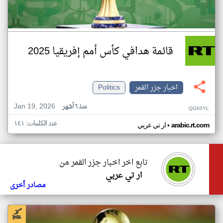
قائمة هدافي كأس أمم إفريقيا 2025
اخبار جزر القمر
Politics
Jan 19, 2026
منذ ٦ أشهر
QG60YL
عدد الكلمات: ١٤١
•
arabic.rt.com
ار تي عربي
تابع اخر اخبار جزر القمر من
ار تي عربي
مصادر أخرى