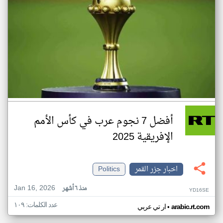
أفضل 7 نجوم عرب في كأس الأمم
الإفريقية 2025
اخبار جزر القمر
Politics
Jan 16, 2026
منذ ٦ أشهر
YD16SE
عدد الكلمات: ١٠٩
•
arabic.rt.com
ار تي عربي