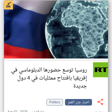
روسيا توسع حضورها الدبلوماسي في
إفريقيا بافتتاح ممثليات في 4 دول
جديدة
اخبار جزر القمر
Politics
Jun 01, 2026