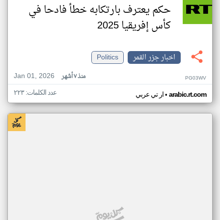
حكم يعترف بارتكابه خطأ فادحا في
كأس إفريقيا 2025
اخبار جزر القمر
Politics
Jan 01, 2026
منذ ٧ أشهر
PG03WV
عدد الكلمات: ٢٢٣
•
arabic.rt.com
ار تي عربي