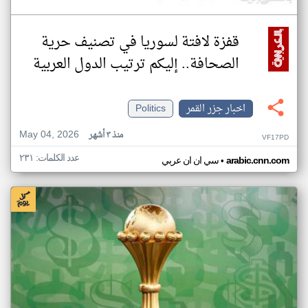
قفزة لافتة لسوريا في تصنيف حرية
الصحافة.. إليكم ترتيب الدول العربية
اخبار جزر القمر
Politics
May 04, 2026
منذ ٣ أشهر
VF17PD
عدد الكلمات: ٢٣١
•
arabic.cnn.com
سي ان ان عربي