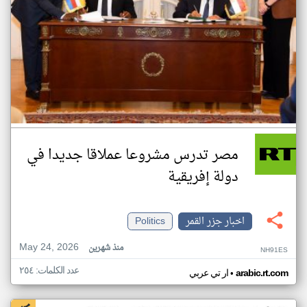
مصر تدرس مشروعا عملاقا جديدا في
دولة إفريقية
اخبار جزر القمر
Politics
May 24, 2026
منذ شهرين
NH91ES
عدد الكلمات: ٢٥٤
•
arabic.rt.com
ار تي عربي