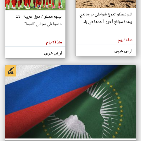
اليونيسكو تدرج شواطئ نورماندي
بينهم ممثلو 7 دول عربية.. 13
klyoum.com
وعدة مواقع أخرى أحدها في بلد ...
تغيير الدولة
عضوا في مجلس "الفيفا" ...
تعبر
مصادر الأخبار من جزر القمر
المقالات
الموجوده
اخبار جزر القمر على مدار الساعة
منذ ١١ يوم
هنا عن
منذ ٢٦ يوم
وجهة
نظر
أهم اخبار جزر القمر العاجلة والمباشرة
ار تي عربي
كاتبيها.
ار تي عربي