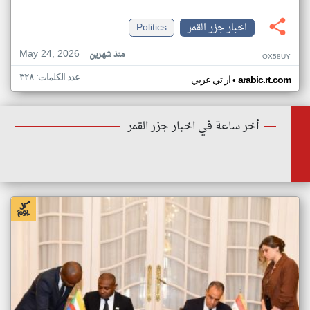
اخبار جزر القمر
Politics
May 24, 2026
منذ شهرين
OX58UY
عدد الكلمات: ٣٢٨
•
arabic.rt.com
ار تي عربي
أخر ساعة في اخبار جزر القمر