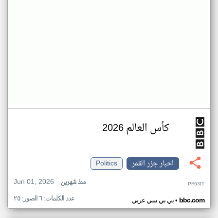
كأس العالم 2026
اخبار جزر القمر
Politics
Jun 01, 2026
منذ شهرين
PF63IT
عدد الكلمات: ٦ الصور: ٢٥
•
bbc.com
بي بي سي عربي