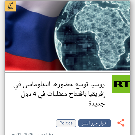
روسيا توسع حضورها الدبلوماسي في
إفريقيا بافتتاح ممثليات في 4 دول
جديدة
اخبار جزر القمر
Politics
Jun 01, 2026