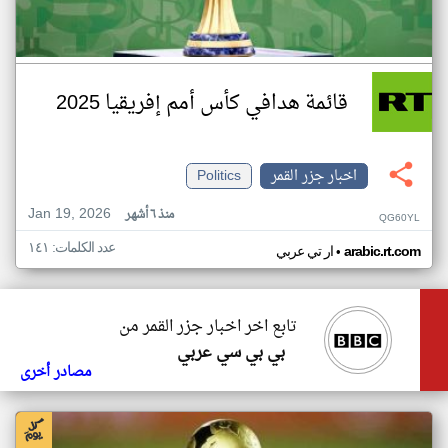
قائمة هدافي كأس أمم إفريقيا 2025
اخبار جزر القمر
Politics
Jan 19, 2026
منذ ٦ أشهر
QG60YL
عدد الكلمات: ١٤١
•
arabic.rt.com
ار تي عربي
تابع اخر اخبار جزر القمر من
بي بي سي عربي
مصادر أخرى