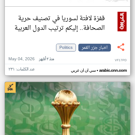
قفزة لافتة لسوريا في تصنيف حرية
الصحافة.. إليكم ترتيب الدول العربية
اخبار جزر القمر
Politics
May 04, 2026
منذ ٣ أشهر
VF17PD
عدد الكلمات: ٢٣١
•
arabic.cnn.com
سي ان ان عربي