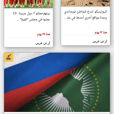
اليونيسكو تدرج شواطئ نورماندي
بينهم ممثلو 7 دول عربية.. 13
klyoum.com
وعدة مواقع أخرى أحدها في بلد ...
تغيير الدولة
عضوا في مجلس "الفيفا" ...
تعبر
مصادر الأخبار من جزر القمر
المقالات
الموجوده
اخبار جزر القمر على مدار الساعة
منذ ١٢ يوم
هنا عن
منذ ٢٧ يوم
وجهة
نظر
أهم اخبار جزر القمر العاجلة والمباشرة
ار تي عربي
كاتبيها.
ار تي عربي