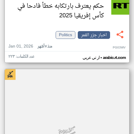
حكم يعترف بارتكابه خطأ فادحا في
كأس إفريقيا 2025
اخبار جزر القمر
Politics
Jan 01, 2026
منذ ٧ أشهر
PG03WV
عدد الكلمات: ٢٢٣
•
arabic.rt.com
ار تي عربي