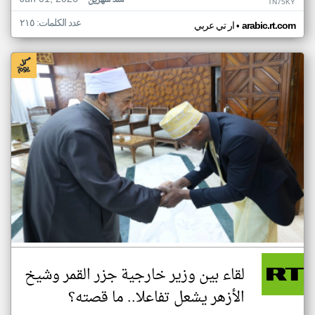
منذ شهرين
TN75KY
عدد الكلمات: ٢١٥
•
arabic.rt.com
ار تي عربي
لقاء بين وزير خارجية جزر القمر وشيخ
الأزهر يشعل تفاعلا.. ما قصته؟