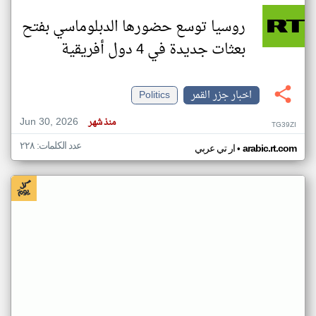
روسيا توسع حضورها الدبلوماسي بفتح
بعثات جديدة في 4 دول أفريقية
اخبار جزر القمر
Politics
Jun 30, 2026
منذ شهر
TG39ZI
عدد الكلمات: ٢٢٨
•
arabic.rt.com
ار تي عربي