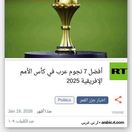
أفضل 7 نجوم عرب في كأس الأمم
الإفريقية 2025
اخبار جزر القمر
Politics
Jan 16, 2026
منذ ٦ أشهر
YD16SE
عدد الكلمات: ١٠٩
•
arabic.rt.com
ار تي عربي