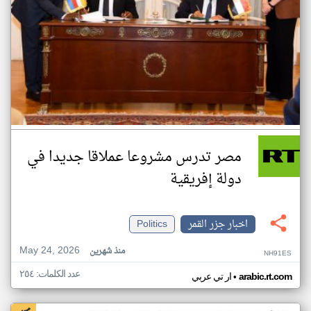
مصر تدرس مشروعا عملاقا جديدا في
دولة إفريقية
اخبار جزر القمر
Politics
May 24, 2026
منذ شهرين
NH91ES
عدد الكلمات: ٢٥٤
•
arabic.rt.com
ار تي عربي