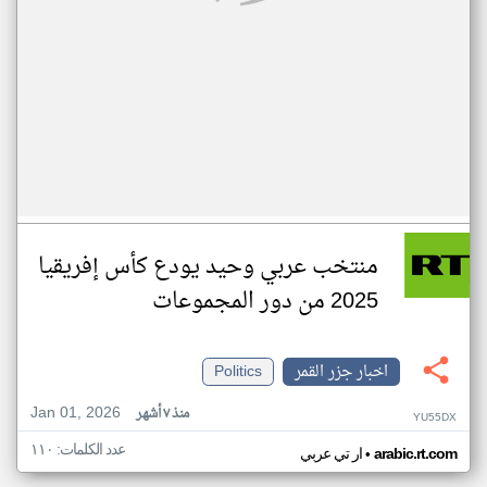
منتخب عربي وحيد يودع كأس إفريقيا
2025 من دور المجموعات
اخبار جزر القمر
Politics
Jan 01, 2026
منذ ٧ أشهر
YU55DX
عدد الكلمات: ١١٠
•
arabic.rt.com
ار تي عربي