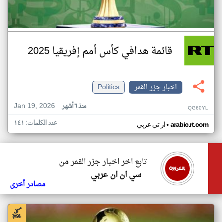
قائمة هدافي كأس أمم إفريقيا 2025
اخبار جزر القمر
Politics
Jan 19, 2026
منذ ٦ أشهر
QG60YL
عدد الكلمات: ١٤١
•
arabic.rt.com
ار تي عربي
تابع اخر اخبار جزر القمر من
سي ان ان عربي
مصادر أخرى