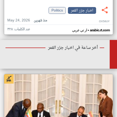
اخبار جزر القمر
Politics
May 24, 2026
منذ شهرين
OX58UY
عدد الكلمات: ٣٢٨
•
arabic.rt.com
ار تي عربي
أخر ساعة في اخبار جزر القمر