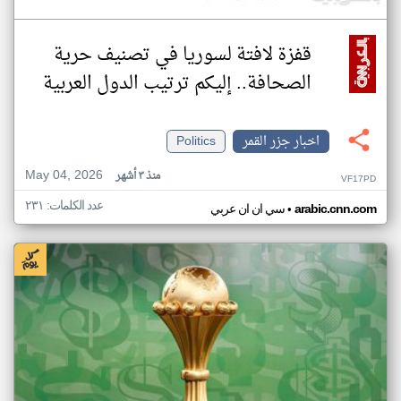
قفزة لافتة لسوريا في تصنيف حرية
الصحافة.. إليكم ترتيب الدول العربية
اخبار جزر القمر
Politics
May 04, 2026
منذ ٣ أشهر
VF17PD
عدد الكلمات: ٢٣١
•
arabic.cnn.com
سي ان ان عربي