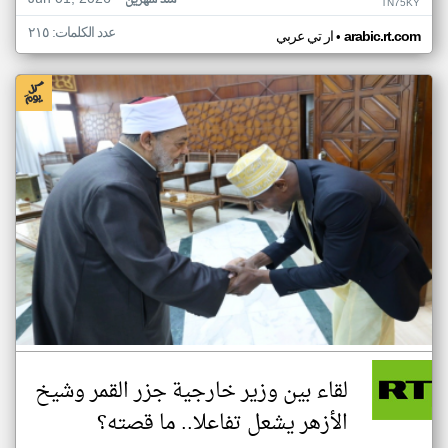
منذ شهرين
TN75KY
عدد الكلمات: ٢١٥
•
arabic.rt.com
ار تي عربي
لقاء بين وزير خارجية جزر القمر وشيخ
الأزهر يشعل تفاعلا.. ما قصته؟