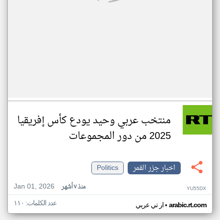
منتخب عربي وحيد يودع كأس إفريقيا
2025 من دور المجموعات
اخبار جزر القمر
Politics
Jan 01, 2026
منذ ٧ أشهر
YU55DX
عدد الكلمات: ١١٠
•
arabic.rt.com
ار تي عربي