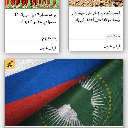
اليونيسكو تدرج شواطئ نورماندي
بينهم ممثلو 7 دول عربية.. 13
klyoum.com
وعدة مواقع أخرى أحدها في بلد ...
تغيير الدولة
عضوا في مجلس "الفيفا" ...
تعبر
مصادر الأخبار من جزر القمر
المقالات
الموجوده
اخبار جزر القمر على مدار الساعة
منذ ١٥ يوم
هنا عن
منذ ٣٠ يوم
وجهة
نظر
أهم اخبار جزر القمر العاجلة والمباشرة
ار تي عربي
كاتبيها.
ار تي عربي