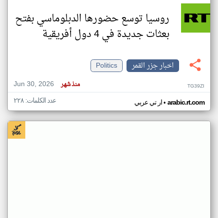
روسيا توسع حضورها الدبلوماسي بفتح
بعثات جديدة في 4 دول أفريقية
اخبار جزر القمر
Politics
Jun 30, 2026
منذ شهر
TG39ZI
عدد الكلمات: ٢٢٨
•
arabic.rt.com
ار تي عربي