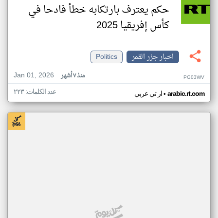
حكم يعترف بارتكابه خطأ فادحا في
كأس إفريقيا 2025
اخبار جزر القمر
Politics
Jan 01, 2026
منذ ٧ أشهر
PG03WV
عدد الكلمات: ٢٢٣
•
arabic.rt.com
ار تي عربي