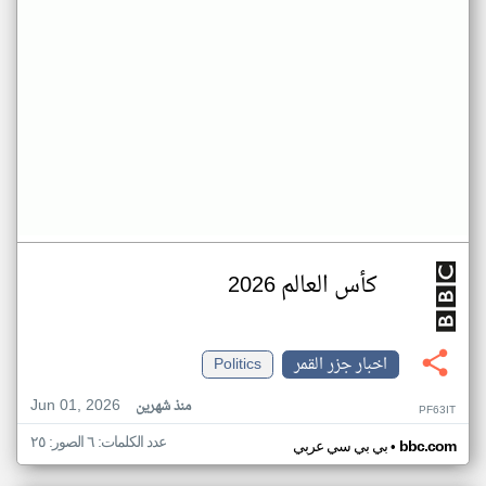
كأس العالم 2026
اخبار جزر القمر
Politics
Jun 01, 2026
منذ شهرين
PF63IT
عدد الكلمات: ٦ الصور: ٢٥
•
bbc.com
بي بي سي عربي