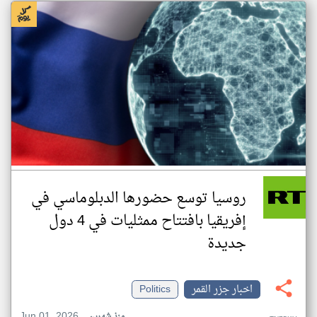
روسيا توسع حضورها الدبلوماسي في
إفريقيا بافتتاح ممثليات في 4 دول
جديدة
اخبار جزر القمر
Politics
Jun 01, 2026