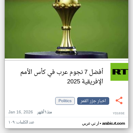
أفضل 7 نجوم عرب في كأس الأمم
الإفريقية 2025
اخبار جزر القمر
Politics
Jan 16, 2026
منذ ٦ أشهر
YD16SE
عدد الكلمات: ١٠٩
•
arabic.rt.com
ار تي عربي