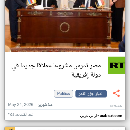
مصر تدرس مشروعا عملاقا جديدا في
دولة إفريقية
اخبار جزر القمر
Politics
May 24, 2026
منذ شهرين
NH91ES
عدد الكلمات: ٢٥٤
•
arabic.rt.com
ار تي عربي