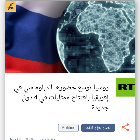
روسيا توسع حضورها الدبلوماسي في
إفريقيا بافتتاح ممثليات في 4 دول
جديدة
اخبار جزر القمر
Politics
Jun 01, 2026