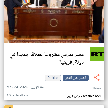
مصر تدرس مشروعا عملاقا جديدا في
دولة إفريقية
اخبار جزر القمر
Politics
May 24, 2026
منذ شهرين
NH91ES
عدد الكلمات: ٢٥٤
•
arabic.rt.com
ار تي عربي