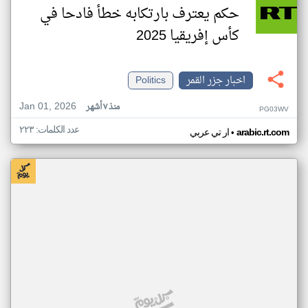
حكم يعترف بارتكابه خطأ فادحا في
كأس إفريقيا 2025
اخبار جزر القمر
Politics
Jan 01, 2026
منذ ٧ أشهر
PG03WV
عدد الكلمات: ٢٢٣
•
arabic.rt.com
ار تي عربي