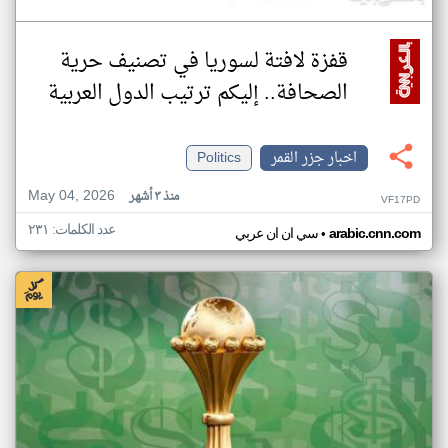
قفزة لافتة لسوريا في تصنيف حرية
الصحافة.. إليكم ترتيب الدول العربية
اخبار جزر القمر
Politics
May 04, 2026
منذ ٣ أشهر
VF17PD
عدد الكلمات: ٢٣١
•
arabic.cnn.com
سي ان ان عربي