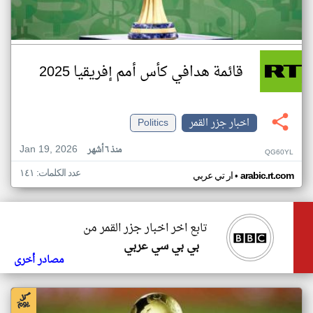
قائمة هدافي كأس أمم إفريقيا 2025
اخبار جزر القمر
Politics
Jan 19, 2026
منذ ٦ أشهر
QG60YL
عدد الكلمات: ١٤١
•
arabic.rt.com
ار تي عربي
تابع اخر اخبار جزر القمر من
بي بي سي عربي
مصادر أخرى