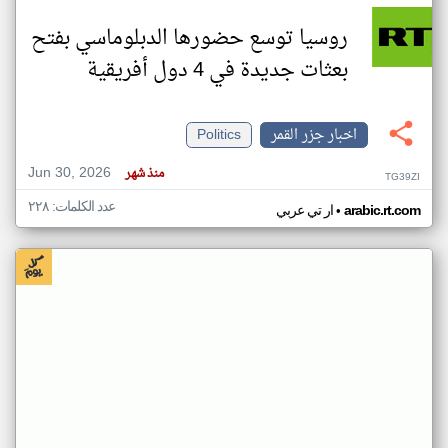
روسيا توسع حضورها الدبلوماسي بفتح
بعثات جديدة في 4 دول أفريقية
اخبار جزر القمر
Politics
Jun 30, 2026
منذ شهر
TG39ZI
عدد الكلمات: ٢٢٨
•
arabic.rt.com
ار تي عربي