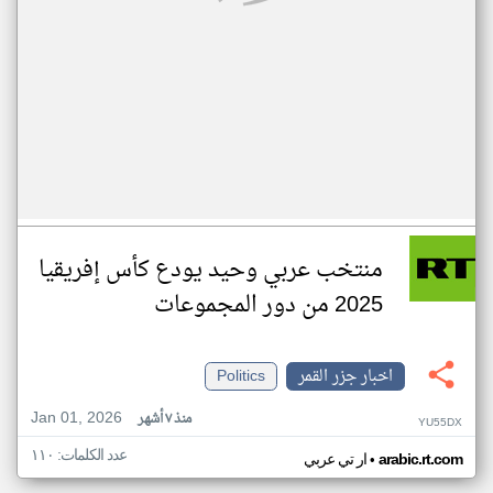
منتخب عربي وحيد يودع كأس إفريقيا
2025 من دور المجموعات
اخبار جزر القمر
Politics
Jan 01, 2026
منذ ٧ أشهر
YU55DX
عدد الكلمات: ١١٠
•
arabic.rt.com
ار تي عربي