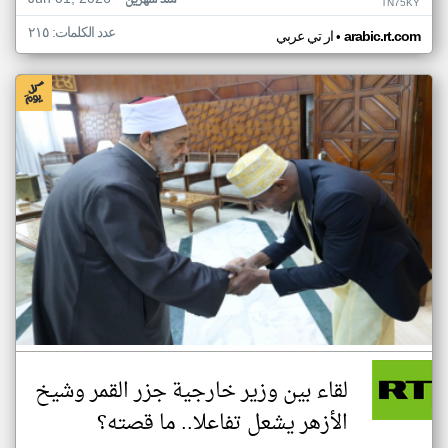
منذ شهرين
TN75KY
عدد الكلمات: ٢١٥
•
arabic.rt.com
ار تي عربي
لقاء بين وزير خارجية جزر القمر وشيخ
الأزهر يشعل تفاعلا.. ما قصته؟