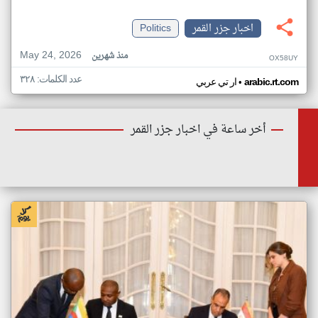
اخبار جزر القمر
Politics
May 24, 2026
منذ شهرين
OX58UY
عدد الكلمات: ٣٢٨
•
arabic.rt.com
ار تي عربي
أخر ساعة في اخبار جزر القمر