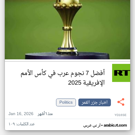
أفضل 7 نجوم عرب في كأس الأمم
الإفريقية 2025
اخبار جزر القمر
Politics
Jan 16, 2026
منذ ٦ أشهر
YD16SE
عدد الكلمات: ١٠٩
•
arabic.rt.com
ار تي عربي