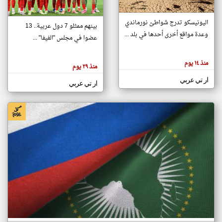
اليونيسكو تدرج شواطئ نورماندي
بينهم ممثلو 7 دول عربية.. 13
klyoum.com
وعدة مواقع أخرى أحدها في بلد ...
تغيير الدولة
عضوا في مجلس "الفيفا" ...
تعبر
مصادر الأخبار من جزر القمر
المقالات
الموجوده
اخبار جزر القمر على مدار الساعة
منذ ١٤ يوم
هنا عن
منذ ٢٩ يوم
وجهة
نظر
أهم اخبار جزر القمر العاجلة والمباشرة
ار تي عربي
كاتبيها.
ار تي عربي