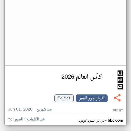
كأس العالم 2026
اخبار جزر القمر
Politics
Jun 01, 2026
منذ شهرين
PF63IT
عدد الكلمات: ٦ الصور: ٢٥
•
bbc.com
بي بي سي عربي