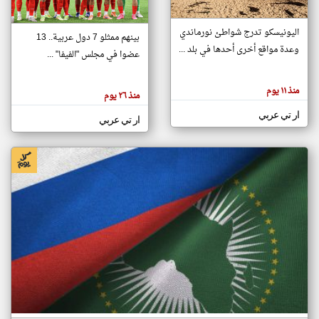
اليونيسكو تدرج شواطئ نورماندي
بينهم ممثلو 7 دول عربية.. 13
klyoum.com
وعدة مواقع أخرى أحدها في بلد ...
تغيير الدولة
عضوا في مجلس "الفيفا" ...
تعبر
مصادر الأخبار من جزر القمر
المقالات
الموجوده
اخبار جزر القمر على مدار الساعة
منذ ١١ يوم
هنا عن
منذ ٢٦ يوم
وجهة
نظر
أهم اخبار جزر القمر العاجلة والمباشرة
ار تي عربي
كاتبيها.
ار تي عربي