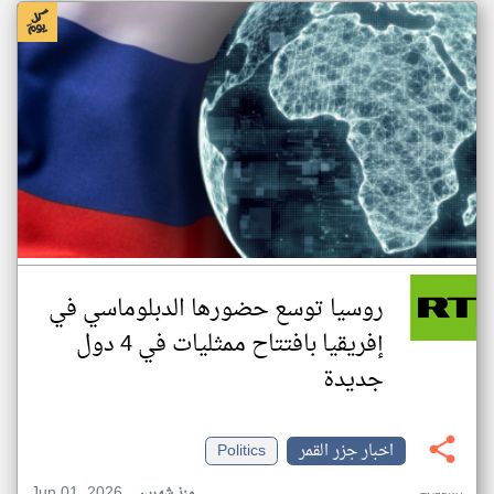
روسيا توسع حضورها الدبلوماسي في
إفريقيا بافتتاح ممثليات في 4 دول
جديدة
اخبار جزر القمر
Politics
Jun 01, 2026