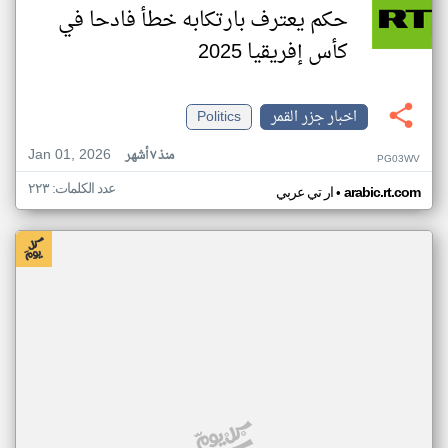
حكم يعترف بارتكابه خطأ فادحا في
كأس إفريقيا 2025
اخبار جزر القمر
Politics
Jan 01, 2026
منذ ٧ أشهر
PG03WV
عدد الكلمات: ٢٢٣
•
arabic.rt.com
ار تي عربي