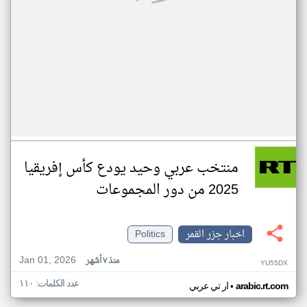
منتخب عربي وحيد يودع كأس إفريقيا
2025 من دور المجموعات
اخبار جزر القمر
Politics
Jan 01, 2026
منذ ٧ أشهر
YU55DX
عدد الكلمات: ١١٠
•
arabic.rt.com
ار تي عربي