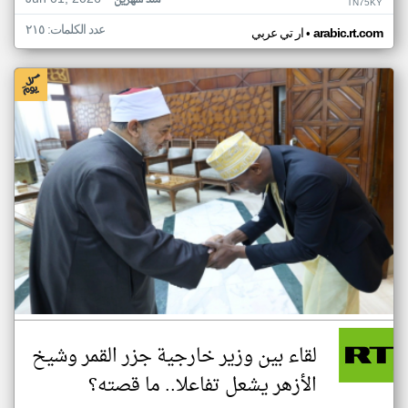
منذ شهرين
TN75KY
عدد الكلمات: ٢١٥
•
arabic.rt.com
ار تي عربي
لقاء بين وزير خارجية جزر القمر وشيخ
الأزهر يشعل تفاعلا.. ما قصته؟