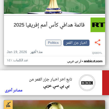
قائمة هدافي كأس أمم إفريقيا 2025
اخبار جزر القمر
Politics
Jan 19, 2026
منذ ٦ أشهر
QG60YL
عدد الكلمات: ١٤١
•
arabic.rt.com
ار تي عربي
تابع اخر اخبار جزر القمر من
بي بي سي عربي
مصادر أخرى