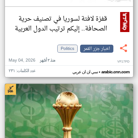
قفزة لافتة لسوريا في تصنيف حرية
الصحافة.. إليكم ترتيب الدول العربية
اخبار جزر القمر
Politics
May 04, 2026
منذ ٣ أشهر
VF17PD
عدد الكلمات: ٢٣١
•
arabic.cnn.com
سي ان ان عربي