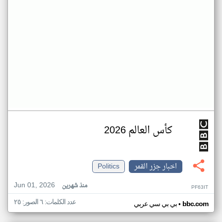
كأس العالم 2026
اخبار جزر القمر
Politics
Jun 01, 2026
منذ شهرين
PF63IT
عدد الكلمات: ٦ الصور: ٢٥
•
bbc.com
بي بي سي عربي