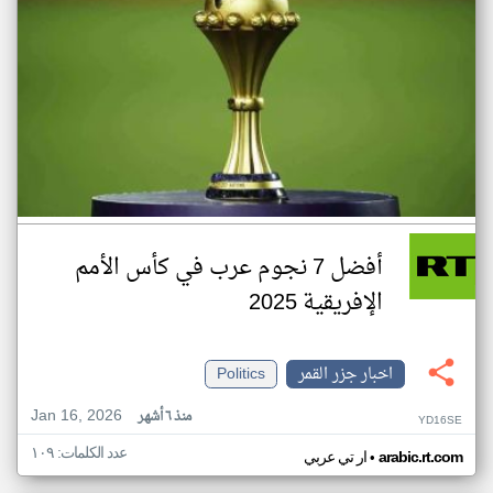
أفضل 7 نجوم عرب في كأس الأمم
الإفريقية 2025
اخبار جزر القمر
Politics
Jan 16, 2026
منذ ٦ أشهر
YD16SE
عدد الكلمات: ١٠٩
•
arabic.rt.com
ار تي عربي