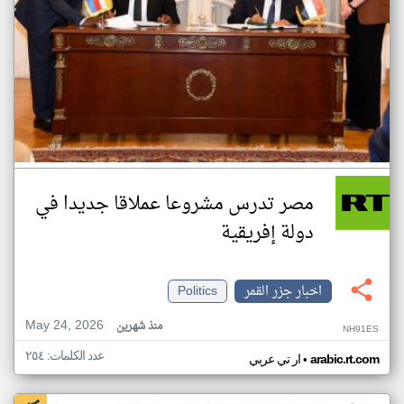
مصر تدرس مشروعا عملاقا جديدا في
دولة إفريقية
اخبار جزر القمر
Politics
May 24, 2026
منذ شهرين
NH91ES
عدد الكلمات: ٢٥٤
•
arabic.rt.com
ار تي عربي