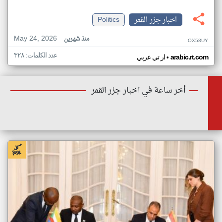
اخبار جزر القمر
Politics
May 24, 2026
منذ شهرين
OX58UY
عدد الكلمات: ٣٢٨
•
arabic.rt.com
ار تي عربي
أخر ساعة في اخبار جزر القمر