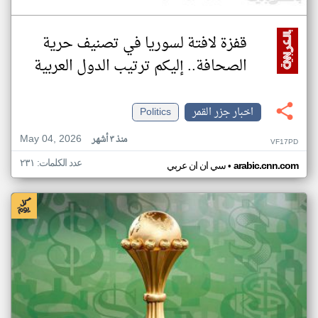
قفزة لافتة لسوريا في تصنيف حرية
الصحافة.. إليكم ترتيب الدول العربية
اخبار جزر القمر
Politics
May 04, 2026
منذ ٣ أشهر
VF17PD
عدد الكلمات: ٢٣١
•
arabic.cnn.com
سي ان ان عربي