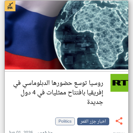
روسيا توسع حضورها الدبلوماسي في
إفريقيا بافتتاح ممثليات في 4 دول
جديدة
اخبار جزر القمر
Politics
Jun 01, 2026