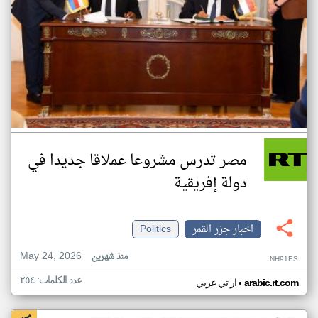
مصر تدرس مشروعا عملاقا جديدا في
دولة إفريقية
اخبار جزر القمر
Politics
May 24, 2026
منذ شهرين
NH91ES
عدد الكلمات: ٢٥٤
•
arabic.rt.com
ار تي عربي