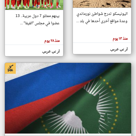
اليونيسكو تدرج شواطئ نورماندي
بينهم ممثلو 7 دول عربية.. 13
klyoum.com
وعدة مواقع أخرى أحدها في بلد ...
تغيير الدولة
عضوا في مجلس "الفيفا" ...
تعبر
مصادر الأخبار من جزر القمر
المقالات
الموجوده
اخبار جزر القمر على مدار الساعة
منذ ١٣ يوم
هنا عن
منذ ٢٨ يوم
وجهة
نظر
أهم اخبار جزر القمر العاجلة والمباشرة
ار تي عربي
كاتبيها.
ار تي عربي