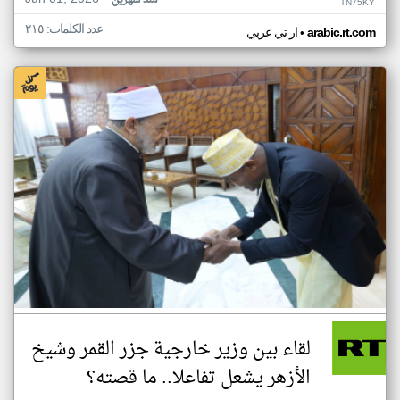
منذ شهرين
TN75KY
عدد الكلمات: ٢١٥
•
arabic.rt.com
ار تي عربي
لقاء بين وزير خارجية جزر القمر وشيخ
الأزهر يشعل تفاعلا.. ما قصته؟