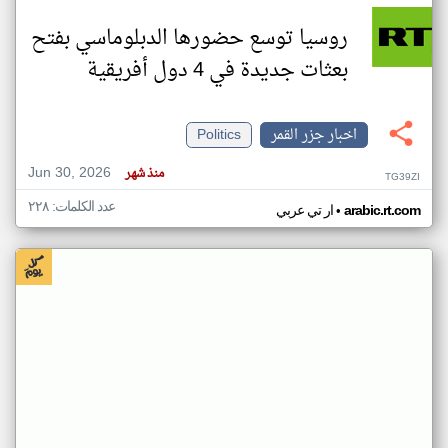
روسيا توسع حضورها الدبلوماسي بفتح
بعثات جديدة في 4 دول أفريقية
اخبار جزر القمر
Politics
Jun 30, 2026
منذ شهر
TG39ZI
عدد الكلمات: ٢٢٨
•
arabic.rt.com
ار تي عربي