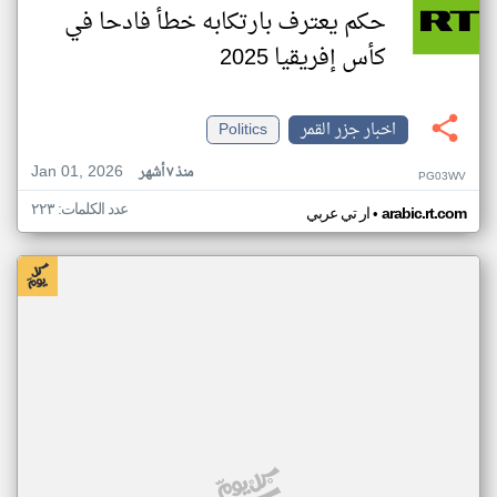
حكم يعترف بارتكابه خطأ فادحا في
كأس إفريقيا 2025
اخبار جزر القمر
Politics
Jan 01, 2026
منذ ٧ أشهر
PG03WV
عدد الكلمات: ٢٢٣
•
arabic.rt.com
ار تي عربي