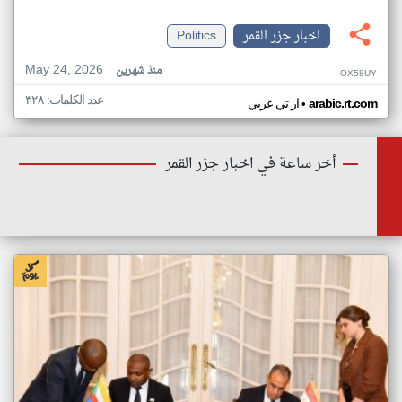
اخبار جزر القمر
Politics
May 24, 2026
منذ شهرين
OX58UY
عدد الكلمات: ٣٢٨
•
arabic.rt.com
ار تي عربي
أخر ساعة في اخبار جزر القمر