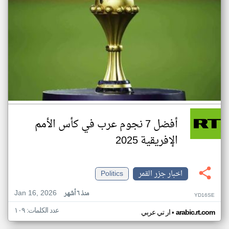
أفضل 7 نجوم عرب في كأس الأمم
الإفريقية 2025
اخبار جزر القمر
Politics
Jan 16, 2026
منذ ٦ أشهر
YD16SE
عدد الكلمات: ١٠٩
•
arabic.rt.com
ار تي عربي