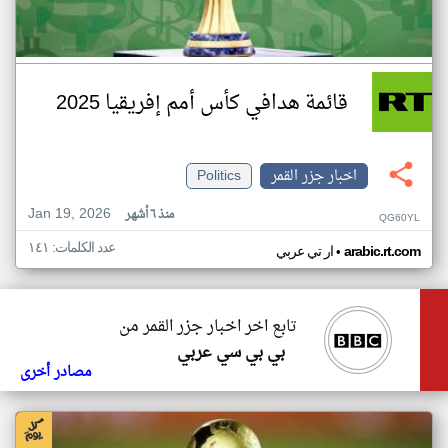
قائمة هدافي كأس أمم إفريقيا 2025
اخبار جزر القمر
Politics
Jan 19, 2026
منذ ٦ أشهر
QG60YL
عدد الكلمات: ١٤١
•
arabic.rt.com
ار تي عربي
تابع اخر اخبار جزر القمر من
بي بي سي عربي
مصادر أخرى