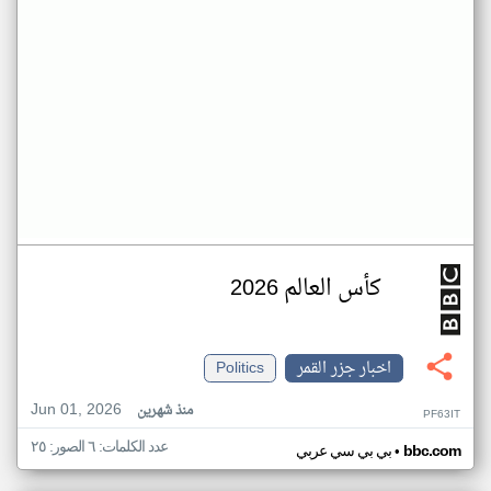
كأس العالم 2026
اخبار جزر القمر
Politics
Jun 01, 2026
منذ شهرين
PF63IT
عدد الكلمات: ٦ الصور: ٢٥
•
bbc.com
بي بي سي عربي