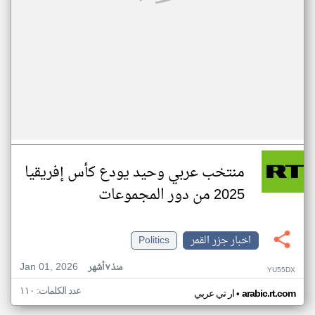
منتخب عربي وحيد يودع كأس إفريقيا
2025 من دور المجموعات
اخبار جزر القمر
Politics
Jan 01, 2026
منذ ٧ أشهر
YU55DX
عدد الكلمات: ١١٠
•
arabic.rt.com
ار تي عربي