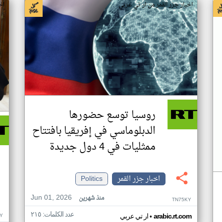
اخبار جزر القمر من ار تي عربي
اخ
روسيا توسع حضورها
الدبلوماسي في إفريقيا بافتتاح
ممثليات في 4 دول جديدة
اخبار جزر القمر
Politics
Jun 01, 2026
منذ شهرين
TN75KY
عدد الكلمات: ٢١٥
•
Y
arabic.rt.com
ار تي عربي