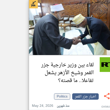
بار جزر القمر من ار تي عربي
لقاء بين وزير خارجية جزر
القمر وشيخ الأزهر يشعل
تفاعلا.. ما قصته؟
اخبار جزر القمر
Politics
May 24, 2026
منذ شهرين
OX58U