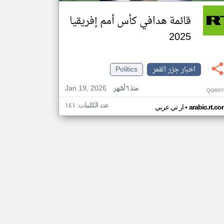
قائمة هدافي كأس أمم إفريقيا
2025
اخبار جزر القمر
Politics
Jan 19, 2026
منذ ٦ أشهر
QG60Y
عدد الكلمات: ١٤١
•
arabic.rt.c
ار تي عربي