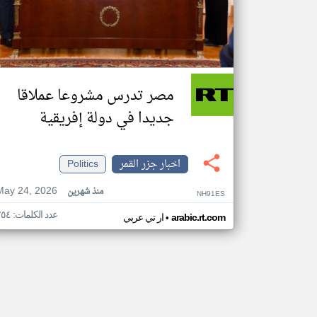
مصر تدرس مشروعا عملاقا
جديدا في دولة إفريقية
اخبار جزر القمر
Politics
May 24, 2026
منذ شهرين
NH91ES
عدد الكلمات: ٢٥٤
•
arabic.rt.com
ار تي عربي