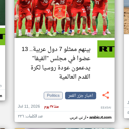
بينهم ممثلو 7 دول عربية.. 13
عضوا في مجلس "الفيفا"
يدعمون عودة روسيا لكرة
القدم العالمية
ZI
اخبار جزر القمر
Politics
om
Jul 11, 2026
منذ ٢٧ يوم
EE45AI
عدد الكلمات: ٢٢٦
•
arabic.rt.com
ار تي عربي