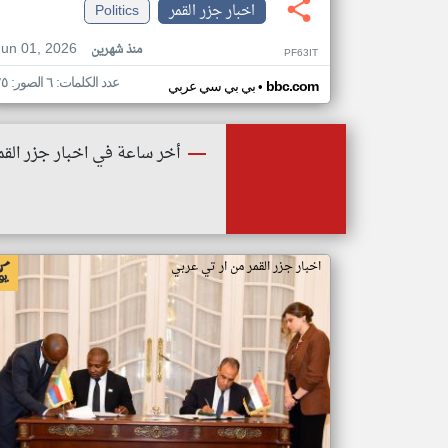
اخبار جزر القمر
Politics
Jun 01, 2026
منذ شهرين
PF63IT
عدد الكلمات: ٦ الصور: ٢٥
•
bbc.com
بي بي سي عربي
أخر ساعة في اخبار جزر القم
اخبار جزر القمر من ار تي عربي