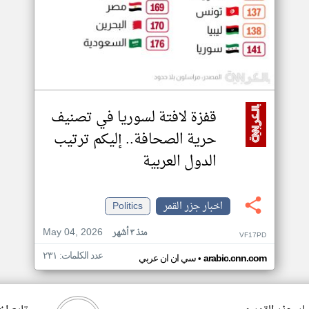
قفزة لافتة لسوريا في تصنيف
حرية الصحافة.. إليكم ترتيب
الدول العربية
اخبار جزر القمر
Politics
May 04, 2026
منذ ٣ أشهر
VF17PD
عدد الكلمات: ٢٣١
•
arabic.cnn.com
سي ان ان عربي