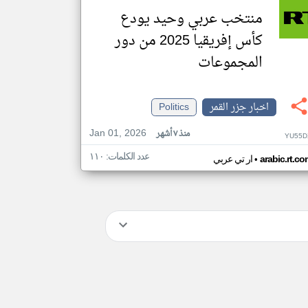
منتخب عربي وحيد يودع
كأس إفريقيا 2025 من دور
المجموعات
اخبار جزر القمر
Politics
Jan 01, 2026
منذ ٧ أشهر
YU55D
عدد الكلمات: ١١٠
•
arabic.rt.c
ار تي عربي