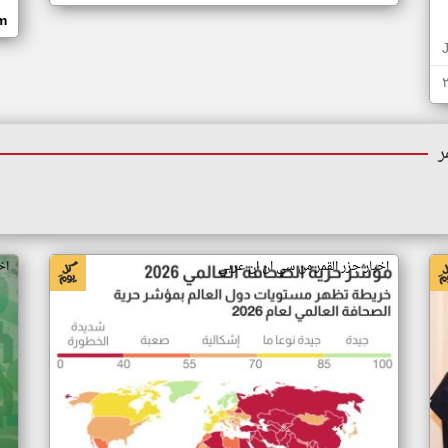
om
ر
اخبار جزر القمر من سي ان ان عربي
اخ