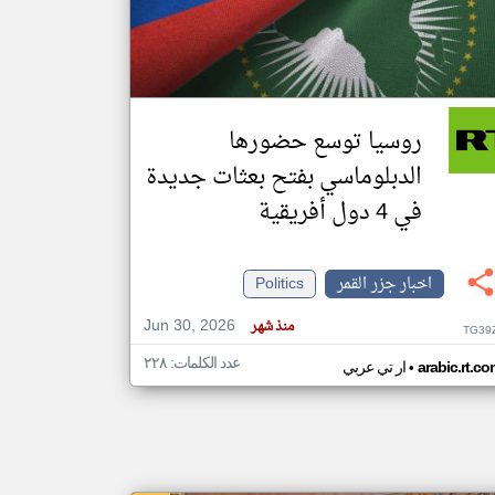
klyoum.com
تغيير الدولة
مصادر الأخبار من جزر القمر
روسيا توسع حضورها
اخبار جزر القمر على مدار الساعة
الدبلوماسي بفتح بعثات جديدة
أهم اخبار جزر القمر العاجلة والمباشرة
في 4 دول أفريقية
اخبار جزر القمر
Politics
Jun 30, 2026
منذ شهر
TG39
عدد الكلمات: ٢٢٨
•
arabic.rt.c
ار تي عربي