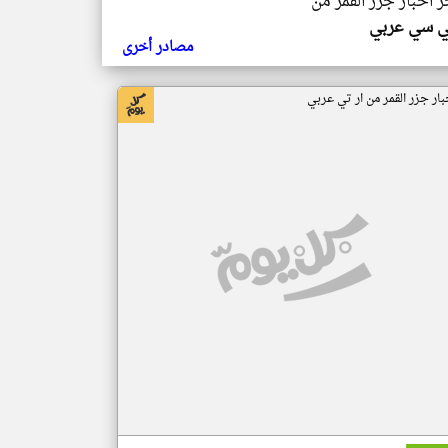
ر اخبار جزر القمر من
ي سي عربي
مصادر أخرى
بار جزر القمر من ار تي عربي