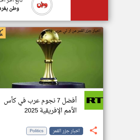
تابع اخر اخب
وطن يغرد
اخبار جزر القمر من ار تي عربي
أفضل 7 نجوم عرب في كأس
الأمم الإفريقية 2025
اخبار جزر القمر
Politics