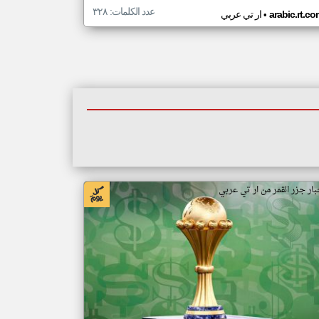
عدد الكلمات: ٣٢٨
•
arabic.rt.c
ار تي عربي
بار جزر القمر من ار تي عربي