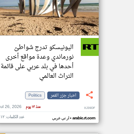
تعبر
المقالات
الموجوده
هنا عن
وجهة
اليونيسكو تدرج شواطئ
نظر
كاتبيها.
نورماندي وعدة مواقع أخرى
أحدها في بلد عربي على قائمة
التراث العالمي
اخبار جزر القمر
Politics
Jul 26, 2026
منذ ١٣ يوم
XJ39DF
عدد الكلمات: ٤١٢
•
arabic.rt.com
ار تي عربي