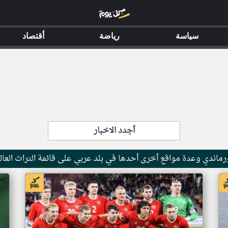
سياسة
رياضة
أقتصاد
أجدد الاخبار
ماندي وعدة مواقع أخرى أحدها في بلد عربي على قائمة التراث العال
اخبار جزر القمر من ار تي عربي
اخ