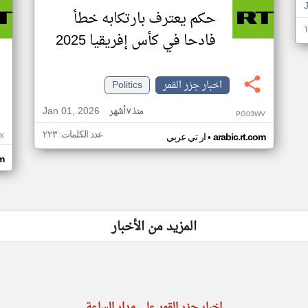
حكم يعترف بارتكابه خطأ
فادحا في كأس إفريقيا 2025
اخبار جزر القمر
Politics
Jan 01, 2026
منذ ٧ أشهر
PG03WV
عدد الكلمات: ٢٢٣
•
X
arabic.rt.com
ار تي عربي
om
المزيد من الأخبار
اخبار جزر القمر على مدار الساعة