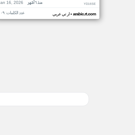
Jan 16, 2026
منذ ٦ أشهر
YD16SE
عدد الكلمات: ١٠٩
•
arabic.rt.com
ار تي عربي