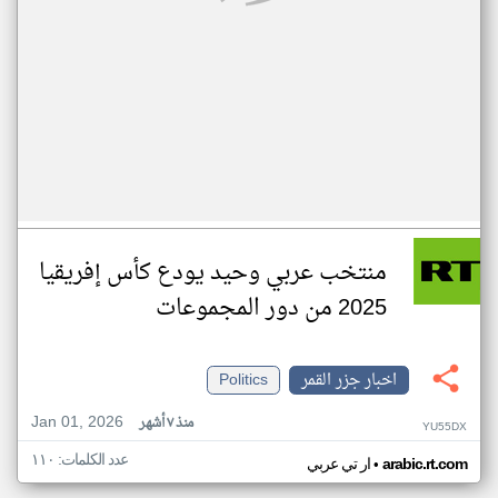
منتخب عربي وحيد يودع كأس إفريقيا
2025 من دور المجموعات
اخبار جزر القمر
Politics
Jan 01, 2026
منذ ٧ أشهر
YU55DX
عدد الكلمات: ١١٠
•
arabic.rt.com
ار تي عربي