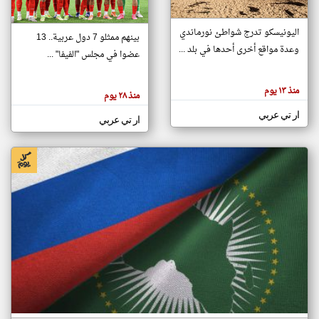
اليونيسكو تدرج شواطئ نورماندي
بينهم ممثلو 7 دول عربية.. 13
klyoum.com
وعدة مواقع أخرى أحدها في بلد ...
تغيير الدولة
عضوا في مجلس "الفيفا" ...
تعبر
مصادر الأخبار من جزر القمر
المقالات
الموجوده
اخبار جزر القمر على مدار الساعة
منذ ١٣ يوم
هنا عن
منذ ٢٨ يوم
وجهة
نظر
أهم اخبار جزر القمر العاجلة والمباشرة
ار تي عربي
كاتبيها.
ار تي عربي