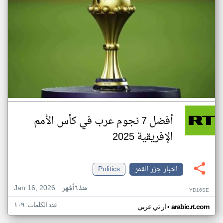
أفضل 7 نجوم عرب في كأس الأمم
الإفريقية 2025
اخبار جزر القمر
Politics
Jan 16, 2026
منذ ٦ أشهر
YD16SE
عدد الكلمات: ١٠٩
•
arabic.rt.com
ار تي عربي