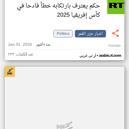
حكم يعترف بارتكابه خطأ فادحا في
كأس إفريقيا 2025
اخبار جزر القمر
Politics
Jan 01, 2026
منذ ٧ أشهر
PG03WV
عدد الكلمات: ٢٢٣
•
arabic.rt.com
ار تي عربي