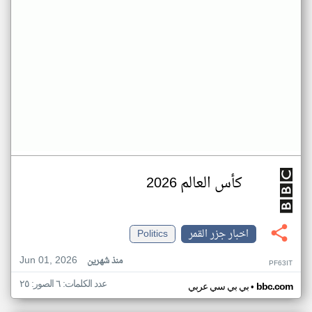
كأس العالم 2026
اخبار جزر القمر
Politics
Jun 01, 2026
منذ شهرين
PF63IT
عدد الكلمات: ٦ الصور: ٢٥
•
bbc.com
بي بي سي عربي