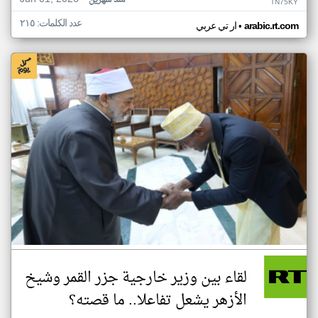
منذ شهرين
TN75KY
عدد الكلمات: ٢١٥
•
arabic.rt.com
ار تي عربي
لقاء بين وزير خارجية جزر القمر وشيخ
الأزهر يشعل تفاعلا.. ما قصته؟