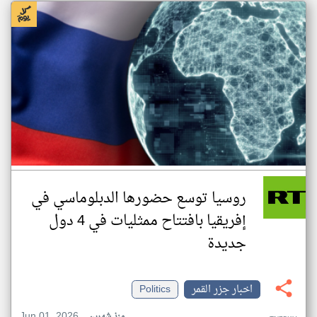
روسيا توسع حضورها الدبلوماسي في
إفريقيا بافتتاح ممثليات في 4 دول
جديدة
اخبار جزر القمر
Politics
Jun 01, 2026