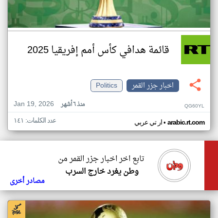
قائمة هدافي كأس أمم إفريقيا 2025
اخبار جزر القمر
Politics
Jan 19, 2026
منذ ٦ أشهر
QG60YL
عدد الكلمات: ١٤١
•
arabic.rt.com
ار تي عربي
تابع اخر اخبار جزر القمر من
وطن يغرد خارج السرب
مصادر أخرى