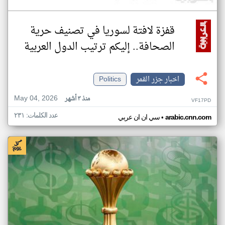
قفزة لافتة لسوريا في تصنيف حرية
الصحافة.. إليكم ترتيب الدول العربية
اخبار جزر القمر
Politics
May 04, 2026
منذ ٣ أشهر
VF17PD
عدد الكلمات: ٢٣١
•
arabic.cnn.com
سي ان ان عربي