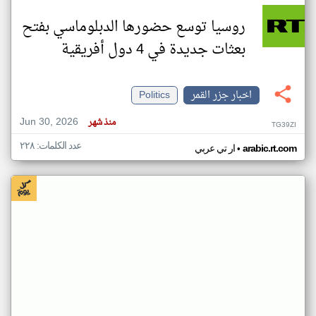
روسيا توسع حضورها الدبلوماسي بفتح
بعثات جديدة في 4 دول أفريقية
اخبار جزر القمر
Politics
Jun 30, 2026
منذ شهر
TG39ZI
عدد الكلمات: ٢٢٨
•
arabic.rt.com
ار تي عربي