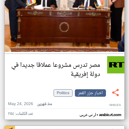
مصر تدرس مشروعا عملاقا جديدا في
دولة إفريقية
اخبار جزر القمر
Politics
May 24, 2026
منذ شهرين
NH91ES
عدد الكلمات: ٢٥٤
•
arabic.rt.com
ار تي عربي