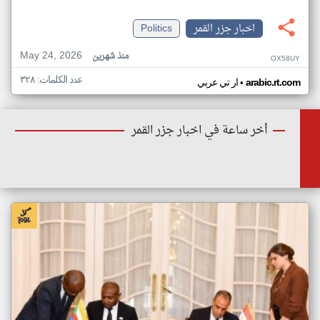
اخبار جزر القمر
Politics
May 24, 2026
منذ شهرين
OX58UY
عدد الكلمات: ٣٢٨
•
arabic.rt.com
ار تي عربي
أخر ساعة في اخبار جزر القمر