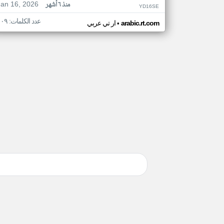
Jan 16, 2026
منذ ٦ أشهر
YD16SE
عدد الكلمات: ١٠٩
•
arabic.rt.com
ار تي عربي