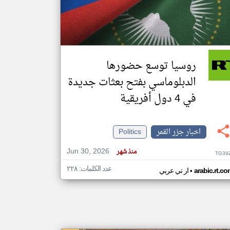
klyoum.com
تغيير الدولة
مصادر الأخبار من جزر القمر
روسيا توسع حضورها
اخبار جزر القمر على مدار الساعة
الدبلوماسي بفتح بعثات جديدة
أهم اخبار جزر القمر العاجلة والمباشرة
في 4 دول أفريقية
اخبار جزر القمر
Politics
Jun 30, 2026
منذ شهر
TG39
عدد الكلمات: ٢٢٨
•
arabic.rt.c
ار تي عربي