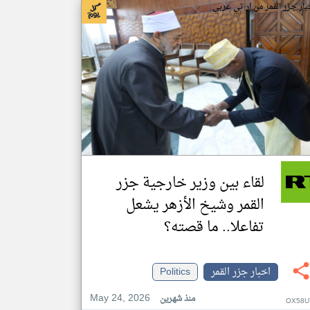
بار جزر القمر من ار تي عربي
لقاء بين وزير خارجية جزر
القمر وشيخ الأزهر يشعل
تفاعلا.. ما قصته؟
اخبار جزر القمر
Politics
May 24, 2026
منذ شهرين
OX58U