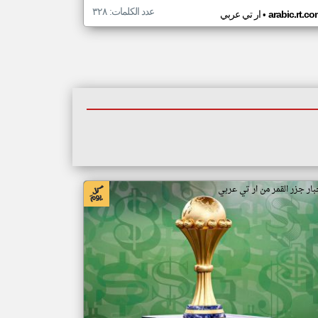
عدد الكلمات: ٣٢٨
•
arabic.rt.c
ار تي عربي
بار جزر القمر من ار تي عربي