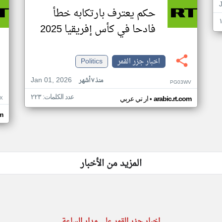
حكم يعترف بارتكابه خطأ
فادحا في كأس إفريقيا 2025
اخبار جزر القمر
Politics
Jan 01, 2026
منذ ٧ أشهر
PG03WV
عدد الكلمات: ٢٢٣
•
X
arabic.rt.com
ار تي عربي
om
المزيد من الأخبار
اخبار جزر القمر على مدار الساعة