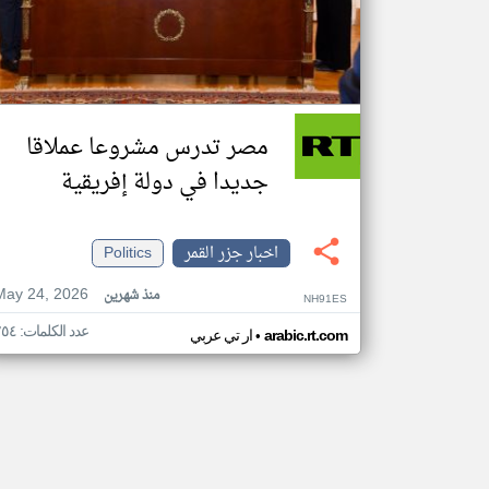
مصر تدرس مشروعا عملاقا
جديدا في دولة إفريقية
اخبار جزر القمر
Politics
May 24, 2026
منذ شهرين
NH91ES
عدد الكلمات: ٢٥٤
•
arabic.rt.com
ار تي عربي