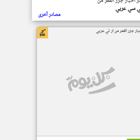
ر اخبار جزر القمر من
ي سي عربي
مصادر أخرى
بار جزر القمر من ار تي عربي