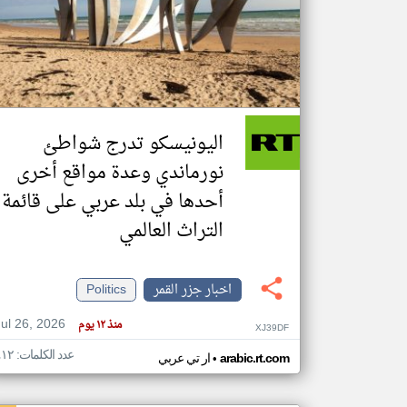
تعبر
المقالات
الموجوده
هنا عن
وجهة
اليونيسكو تدرج شواطئ
نظر
كاتبيها.
نورماندي وعدة مواقع أخرى
أحدها في بلد عربي على قائمة
التراث العالمي
اخبار جزر القمر
Politics
Jul 26, 2026
منذ ١٢ يوم
XJ39DF
عدد الكلمات: ٤١٢
•
arabic.rt.com
ار تي عربي