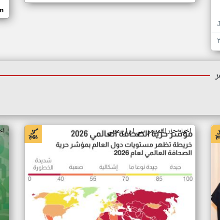
om
ر
اخبار جزر القمر من سي ان ان عربي
اخ