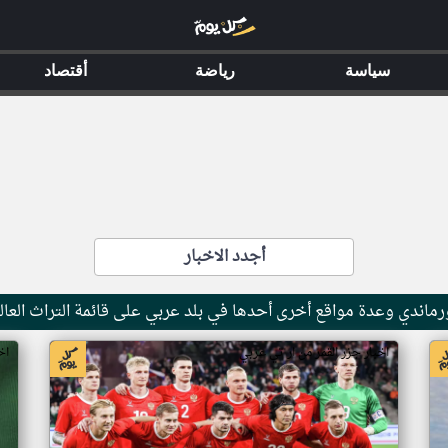
سياسة
رياضة
أقتصاد
أجدد الاخبار
ماندي وعدة مواقع أخرى أحدها في بلد عربي على قائمة التراث العال
اخبار جزر القمر من ار تي عربي
اخ