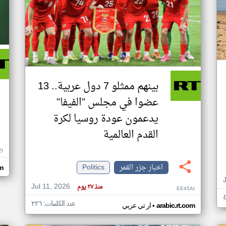
بينهم ممثلو 7 دول عربية.. 13
عضوا في مجلس "الفيفا"
يدعمون عودة روسيا لكرة
القدم العالمية
ZI
اخبار جزر القمر
Politics
om
Jul 11, 2026
منذ ٢٧ يوم
EE45AI
عدد الكلمات: ٢٢٦
•
arabic.rt.com
ار تي عربي