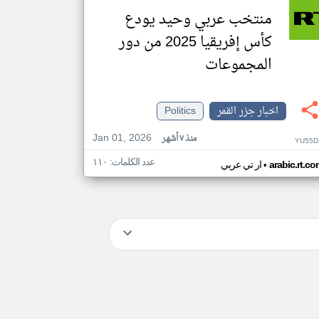
منتخب عربي وحيد يودع
كأس إفريقيا 2025 من دور
المجموعات
اخبار جزر القمر
Politics
Jan 01, 2026
منذ ٧ أشهر
YU55D
عدد الكلمات: ١١٠
•
arabic.rt.c
ار تي عربي