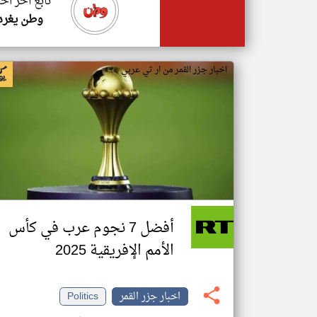
تابع اخر اخب
وطن يغرد
اخبار جزر القمر من ار تي عربي
أفضل 7 نجوم عرب في كأس
الأمم الإفريقية 2025
اخبار جزر القمر
Politics