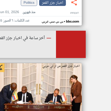
اخبار جزر القمر
Politics
Jun 01, 2026
منذ شهرين
PF63IT
عدد الكلمات: ٦ الصور: ٢٥
•
bbc.com
بي بي سي عربي
أخر ساعة في اخبار جزر القم
اخبار جزر القمر من ار تي عربي