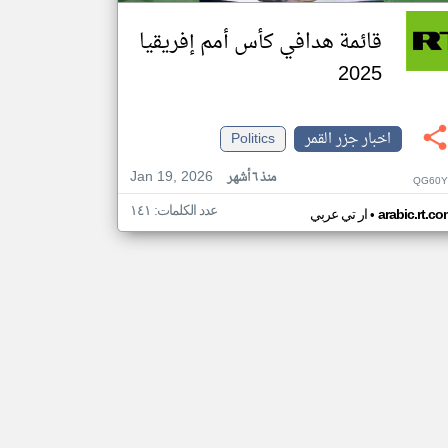
قائمة هدافي كأس أمم إفريقيا
2025
اخبار جزر القمر
Politics
Jan 19, 2026
منذ ٦ أشهر
QG60Y
عدد الكلمات: ١٤١
•
arabic.rt.c
ار تي عربي