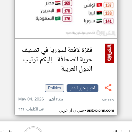
قفزة لافتة لسوريا في تصنيف
حرية الصحافة.. إليكم ترتيب
الدول العربية
اخبار جزر القمر
Politics
May 04, 2026
منذ ٣ أشهر
VF17PD
عدد الكلمات: ٢٣١
•
arabic.cnn.com
سي ان ان عربي