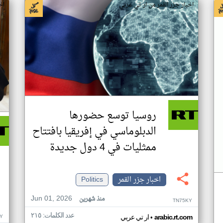
اخبار جزر القمر من ار تي عربي
اخ
روسيا توسع حضورها
الدبلوماسي في إفريقيا بافتتاح
ممثليات في 4 دول جديدة
اخبار جزر القمر
Politics
Jun 01, 2026
منذ شهرين
TN75KY
عدد الكلمات: ٢١٥
•
Y
arabic.rt.com
ار تي عربي