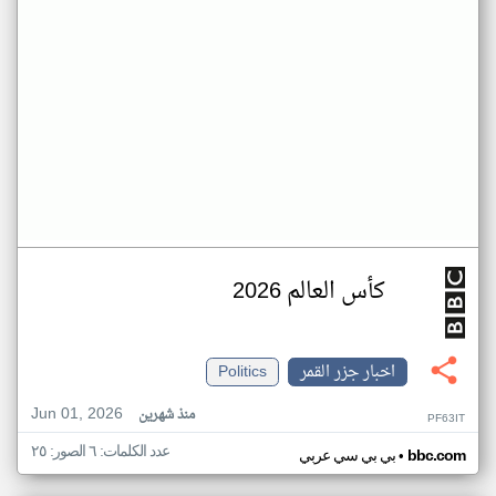
كأس العالم 2026
اخبار جزر القمر
Politics
Jun 01, 2026
منذ شهرين
PF63IT
عدد الكلمات: ٦ الصور: ٢٥
•
bbc.com
بي بي سي عربي