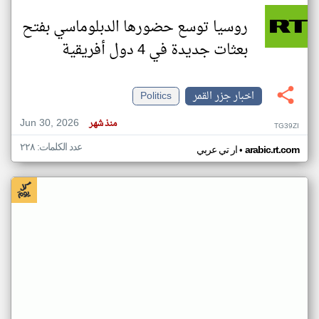
روسيا توسع حضورها الدبلوماسي بفتح
بعثات جديدة في 4 دول أفريقية
اخبار جزر القمر
Politics
Jun 30, 2026
منذ شهر
TG39ZI
عدد الكلمات: ٢٢٨
•
arabic.rt.com
ار تي عربي