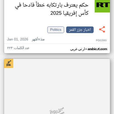
حكم يعترف بارتكابه خطأ فادحا في
كأس إفريقيا 2025
اخبار جزر القمر
Politics
Jan 01, 2026
منذ ٧ أشهر
PG03WV
عدد الكلمات: ٢٢٣
•
arabic.rt.com
ار تي عربي