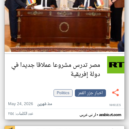
مصر تدرس مشروعا عملاقا جديدا في
دولة إفريقية
اخبار جزر القمر
Politics
May 24, 2026
منذ شهرين
NH91ES
عدد الكلمات: ٢٥٤
•
arabic.rt.com
ار تي عربي