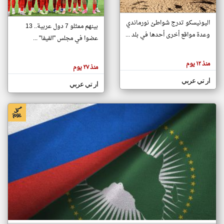
اليونيسكو تدرج شواطئ نورماندي
بينهم ممثلو 7 دول عربية.. 13
klyoum.com
وعدة مواقع أخرى أحدها في بلد ...
تغيير الدولة
عضوا في مجلس "الفيفا" ...
تعبر
مصادر الأخبار من جزر القمر
المقالات
الموجوده
اخبار جزر القمر على مدار الساعة
منذ ١٢ يوم
هنا عن
منذ ٢٧ يوم
وجهة
نظر
أهم اخبار جزر القمر العاجلة والمباشرة
ار تي عربي
كاتبيها.
ار تي عربي