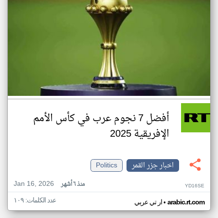
أفضل 7 نجوم عرب في كأس الأمم
الإفريقية 2025
اخبار جزر القمر
Politics
Jan 16, 2026
منذ ٦ أشهر
YD16SE
عدد الكلمات: ١٠٩
•
arabic.rt.com
ار تي عربي