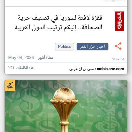
قفزة لافتة لسوريا في تصنيف حرية
الصحافة.. إليكم ترتيب الدول العربية
اخبار جزر القمر
Politics
May 04, 2026
منذ ٣ أشهر
VF17PD
عدد الكلمات: ٢٣١
•
arabic.cnn.com
سي ان ان عربي