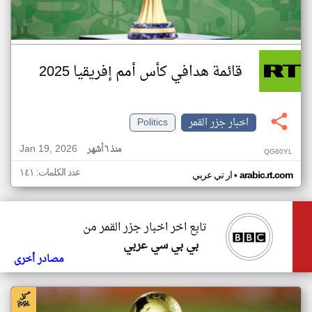
قائمة هدافي كأس أمم إفريقيا 2025
اخبار جزر القمر
Politics
Jan 19, 2026
منذ ٦ أشهر
QG60YL
عدد الكلمات: ١٤١
•
arabic.rt.com
ار تي عربي
تابع اخر اخبار جزر القمر من
بي بي سي عربي
مصادر أخرى