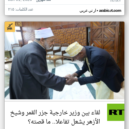
منذ شهرين
TN75KY
عدد الكلمات: ٢١٥
•
arabic.rt.com
ار تي عربي
لقاء بين وزير خارجية جزر القمر وشيخ
الأزهر يشعل تفاعلا.. ما قصته؟