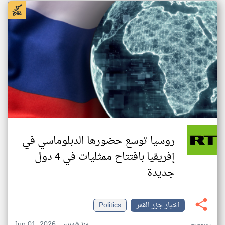
روسيا توسع حضورها الدبلوماسي في
إفريقيا بافتتاح ممثليات في 4 دول
جديدة
اخبار جزر القمر
Politics
Jun 01, 2026