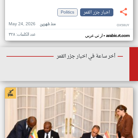
اخبار جزر القمر
Politics
May 24, 2026
منذ شهرين
OX58UY
عدد الكلمات: ٣٢٨
•
arabic.rt.com
ار تي عربي
أخر ساعة في اخبار جزر القمر