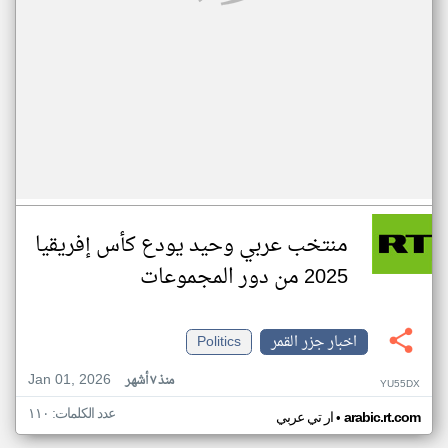
منتخب عربي وحيد يودع كأس إفريقيا
2025 من دور المجموعات
اخبار جزر القمر
Politics
Jan 01, 2026
منذ ٧ أشهر
YU55DX
عدد الكلمات: ١١٠
•
arabic.rt.com
ار تي عربي