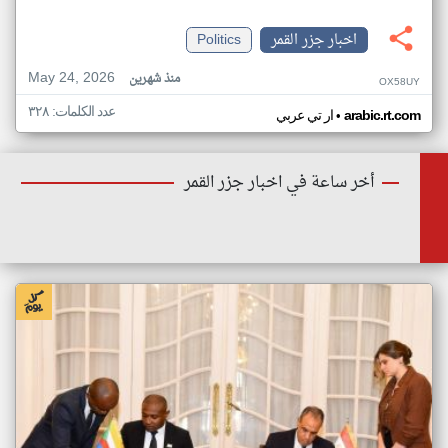
اخبار جزر القمر
Politics
May 24, 2026
منذ شهرين
OX58UY
عدد الكلمات: ٣٢٨
•
arabic.rt.com
ار تي عربي
أخر ساعة في اخبار جزر القمر