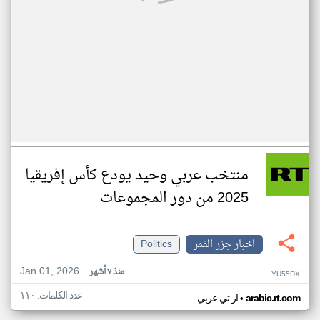
منتخب عربي وحيد يودع كأس إفريقيا
2025 من دور المجموعات
اخبار جزر القمر
Politics
Jan 01, 2026
منذ ٧ أشهر
YU55DX
عدد الكلمات: ١١٠
•
arabic.rt.com
ار تي عربي