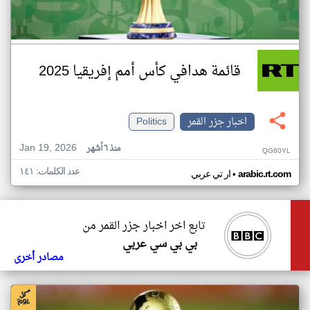
قائمة هدافي كأس أمم إفريقيا 2025
اخبار جزر القمر
Politics
Jan 19, 2026
منذ ٦ أشهر
QG60YL
عدد الكلمات: ١٤١
•
arabic.rt.com
ار تي عربي
تابع اخر اخبار جزر القمر من
بي بي سي عربي
مصادر أخرى