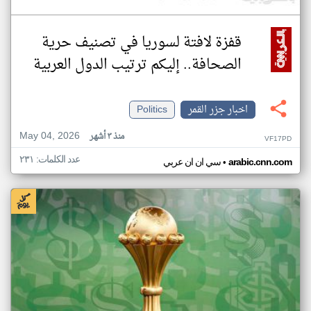
قفزة لافتة لسوريا في تصنيف حرية
الصحافة.. إليكم ترتيب الدول العربية
اخبار جزر القمر
Politics
May 04, 2026
منذ ٣ أشهر
VF17PD
عدد الكلمات: ٢٣١
•
arabic.cnn.com
سي ان ان عربي