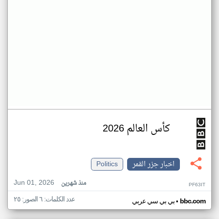
كأس العالم 2026
اخبار جزر القمر
Politics
Jun 01, 2026
منذ شهرين
PF63IT
عدد الكلمات: ٦ الصور: ٢٥
•
bbc.com
بي بي سي عربي