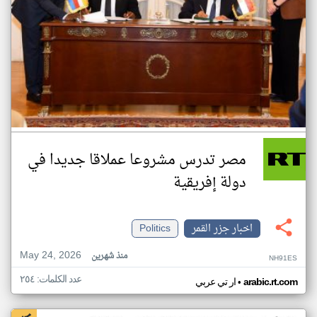
مصر تدرس مشروعا عملاقا جديدا في
دولة إفريقية
اخبار جزر القمر
Politics
May 24, 2026
منذ شهرين
NH91ES
عدد الكلمات: ٢٥٤
•
arabic.rt.com
ار تي عربي