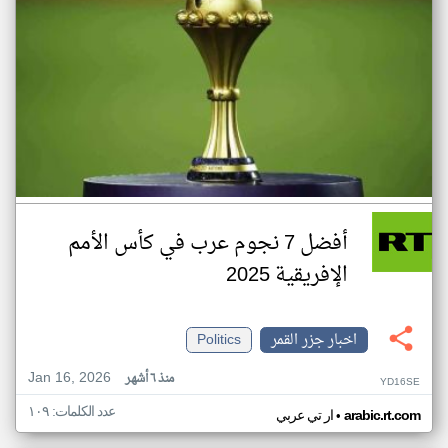
أفضل 7 نجوم عرب في كأس الأمم
الإفريقية 2025
اخبار جزر القمر
Politics
Jan 16, 2026
منذ ٦ أشهر
YD16SE
عدد الكلمات: ١٠٩
•
arabic.rt.com
ار تي عربي