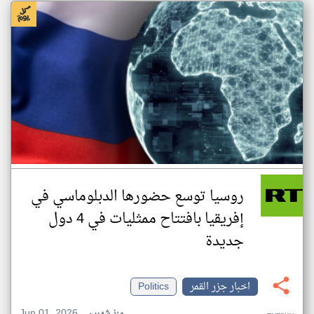
روسيا توسع حضورها الدبلوماسي في
إفريقيا بافتتاح ممثليات في 4 دول
جديدة
اخبار جزر القمر
Politics
Jun 01, 2026