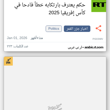
حكم يعترف بارتكابه خطأ فادحا في
كأس إفريقيا 2025
اخبار جزر القمر
Politics
Jan 01, 2026
منذ ٧ أشهر
PG03WV
عدد الكلمات: ٢٢٣
•
arabic.rt.com
ار تي عربي