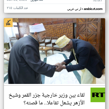
منذ شهرين
TN75KY
عدد الكلمات: ٢١٥
•
arabic.rt.com
ار تي عربي
لقاء بين وزير خارجية جزر القمر وشيخ
الأزهر يشعل تفاعلا.. ما قصته؟