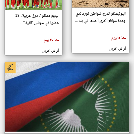
اليونيسكو تدرج شواطئ نورماندي
بينهم ممثلو 7 دول عربية.. 13
klyoum.com
وعدة مواقع أخرى أحدها في بلد ...
تغيير الدولة
عضوا في مجلس "الفيفا" ...
تعبر
مصادر الأخبار من جزر القمر
المقالات
الموجوده
اخبار جزر القمر على مدار الساعة
منذ ١٢ يوم
هنا عن
منذ ٢٧ يوم
وجهة
نظر
أهم اخبار جزر القمر العاجلة والمباشرة
ار تي عربي
كاتبيها.
ار تي عربي