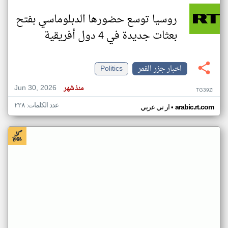
روسيا توسع حضورها الدبلوماسي بفتح
بعثات جديدة في 4 دول أفريقية
اخبار جزر القمر
Politics
Jun 30, 2026
منذ شهر
TG39ZI
عدد الكلمات: ٢٢٨
•
arabic.rt.com
ار تي عربي