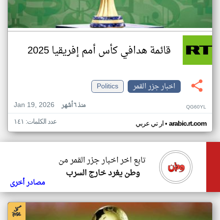
قائمة هدافي كأس أمم إفريقيا 2025
اخبار جزر القمر
Politics
Jan 19, 2026
منذ ٦ أشهر
QG60YL
عدد الكلمات: ١٤١
•
arabic.rt.com
ار تي عربي
تابع اخر اخبار جزر القمر من
وطن يغرد خارج السرب
مصادر أخرى