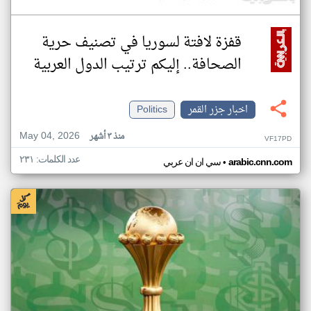
قفزة لافتة لسوريا في تصنيف حرية
الصحافة.. إليكم ترتيب الدول العربية
اخبار جزر القمر
Politics
May 04, 2026
منذ ٣ أشهر
VF17PD
عدد الكلمات: ٢٣١
•
arabic.cnn.com
سي ان ان عربي