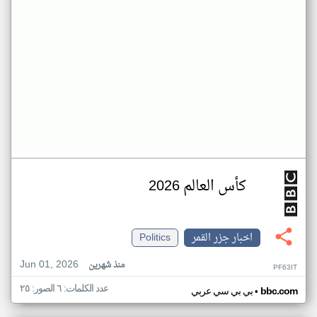
كأس العالم 2026
اخبار جزر القمر
Politics
Jun 01, 2026
منذ شهرين
PF63IT
عدد الكلمات: ٦ الصور: ٢٥
•
bbc.com
بي بي سي عربي