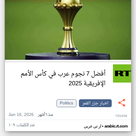
أفضل 7 نجوم عرب في كأس الأمم
الإفريقية 2025
اخبار جزر القمر
Politics
Jan 16, 2026
منذ ٦ أشهر
YD16SE
عدد الكلمات: ١٠٩
•
arabic.rt.com
ار تي عربي