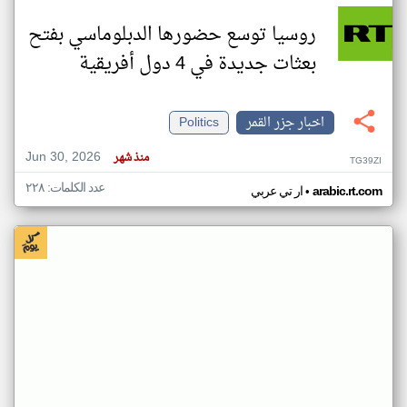
روسيا توسع حضورها الدبلوماسي بفتح
بعثات جديدة في 4 دول أفريقية
اخبار جزر القمر
Politics
Jun 30, 2026
منذ شهر
TG39ZI
عدد الكلمات: ٢٢٨
•
arabic.rt.com
ار تي عربي