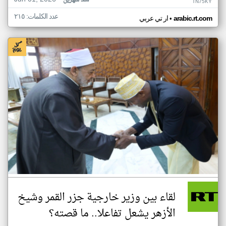
منذ شهرين
TN75KY
عدد الكلمات: ٢١٥
•
arabic.rt.com
ار تي عربي
لقاء بين وزير خارجية جزر القمر وشيخ
الأزهر يشعل تفاعلا.. ما قصته؟