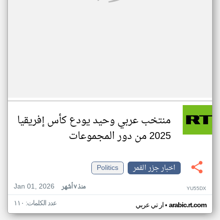
منتخب عربي وحيد يودع كأس إفريقيا
2025 من دور المجموعات
اخبار جزر القمر
Politics
Jan 01, 2026
منذ ٧ أشهر
YU55DX
عدد الكلمات: ١١٠
•
arabic.rt.com
ار تي عربي