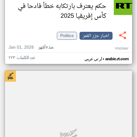
حكم يعترف بارتكابه خطأ فادحا في
كأس إفريقيا 2025
اخبار جزر القمر
Politics
Jan 01, 2026
منذ ٧ أشهر
PG03WV
عدد الكلمات: ٢٢٣
•
arabic.rt.com
ار تي عربي