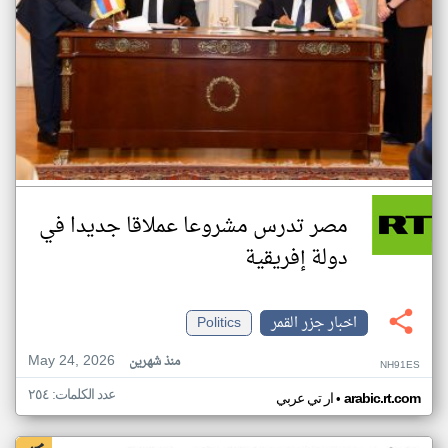
مصر تدرس مشروعا عملاقا جديدا في
دولة إفريقية
اخبار جزر القمر
Politics
May 24, 2026
منذ شهرين
NH91ES
عدد الكلمات: ٢٥٤
•
arabic.rt.com
ار تي عربي