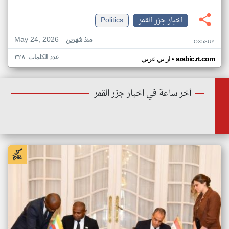
اخبار جزر القمر
Politics
May 24, 2026
منذ شهرين
OX58UY
عدد الكلمات: ٣٢٨
•
arabic.rt.com
ار تي عربي
أخر ساعة في اخبار جزر القمر