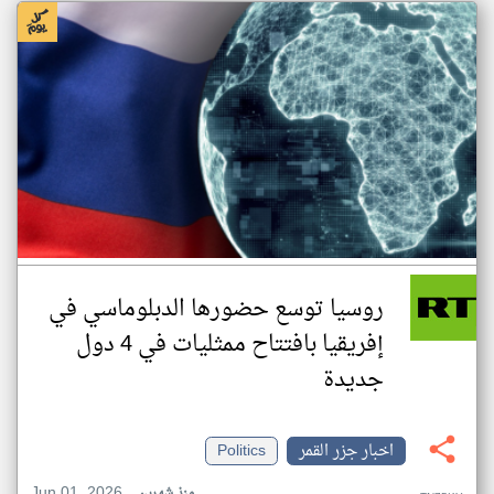
روسيا توسع حضورها الدبلوماسي في
إفريقيا بافتتاح ممثليات في 4 دول
جديدة
اخبار جزر القمر
Politics
Jun 01, 2026