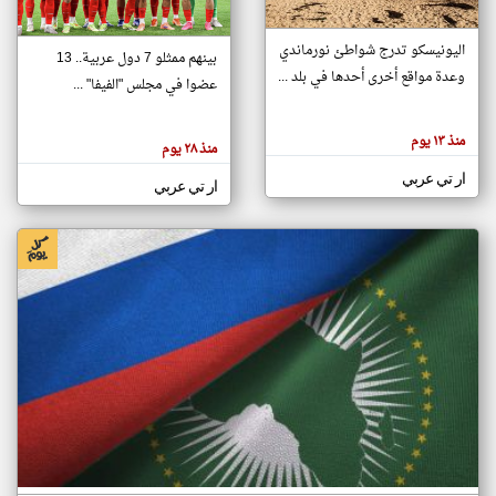
اليونيسكو تدرج شواطئ نورماندي
بينهم ممثلو 7 دول عربية.. 13
klyoum.com
وعدة مواقع أخرى أحدها في بلد ...
تغيير الدولة
عضوا في مجلس "الفيفا" ...
تعبر
مصادر الأخبار من جزر القمر
المقالات
الموجوده
اخبار جزر القمر على مدار الساعة
منذ ١٣ يوم
هنا عن
منذ ٢٨ يوم
وجهة
نظر
أهم اخبار جزر القمر العاجلة والمباشرة
ار تي عربي
كاتبيها.
ار تي عربي