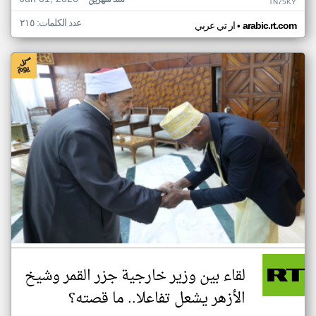
منذ شهرين
TN75KY
عدد الكلمات: ٢١٥
•
arabic.rt.com
ار تي عربي
لقاء بين وزير خارجية جزر القمر وشيخ
الأزهر يشعل تفاعلا.. ما قصته؟