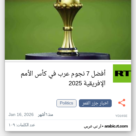
أفضل 7 نجوم عرب في كأس الأمم
الإفريقية 2025
اخبار جزر القمر
Politics
Jan 16, 2026
منذ ٦ أشهر
YD16SE
عدد الكلمات: ١٠٩
•
arabic.rt.com
ار تي عربي