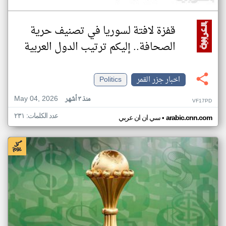
قفزة لافتة لسوريا في تصنيف حرية
الصحافة.. إليكم ترتيب الدول العربية
اخبار جزر القمر
Politics
May 04, 2026
منذ ٣ أشهر
VF17PD
عدد الكلمات: ٢٣١
•
arabic.cnn.com
سي ان ان عربي