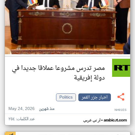
مصر تدرس مشروعا عملاقا جديدا في
دولة إفريقية
اخبار جزر القمر
Politics
May 24, 2026
منذ شهرين
NH91ES
عدد الكلمات: ٢٥٤
•
arabic.rt.com
ار تي عربي