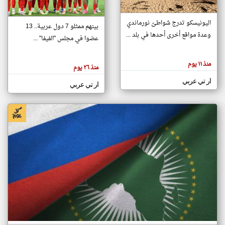
اليونيسكو تدرج شواطئ نورماندي
بينهم ممثلو 7 دول عربية.. 13
klyoum.com
وعدة مواقع أخرى أحدها في بلد ...
تغيير الدولة
عضوا في مجلس "الفيفا" ...
تعبر
مصادر الأخبار من جزر القمر
المقالات
الموجوده
اخبار جزر القمر على مدار الساعة
منذ ١١ يوم
هنا عن
منذ ٢٦ يوم
وجهة
نظر
أهم اخبار جزر القمر العاجلة والمباشرة
ار تي عربي
كاتبيها.
ار تي عربي