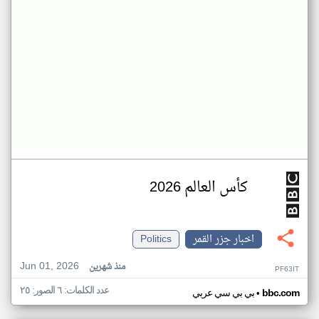
كأس العالم 2026
اخبار جزر القمر
Politics
Jun 01, 2026
منذ شهرين
PF63IT
عدد الكلمات: ٦ الصور: ٢٥
•
bbc.com
بي بي سي عربي