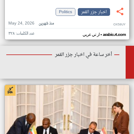
اخبار جزر القمر
Politics
May 24, 2026
منذ شهرين
OX58UY
عدد الكلمات: ٣٢٨
•
arabic.rt.com
ار تي عربي
أخر ساعة في اخبار جزر القمر