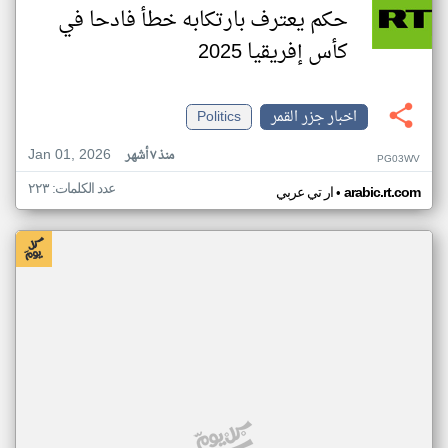
حكم يعترف بارتكابه خطأ فادحا في
كأس إفريقيا 2025
اخبار جزر القمر
Politics
Jan 01, 2026
منذ ٧ أشهر
PG03WV
عدد الكلمات: ٢٢٣
•
arabic.rt.com
ار تي عربي