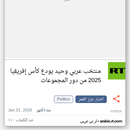
منتخب عربي وحيد يودع كأس إفريقيا
2025 من دور المجموعات
اخبار جزر القمر
Politics
Jan 01, 2026
منذ ٧ أشهر
YU55DX
عدد الكلمات: ١١٠
•
arabic.rt.com
ار تي عربي