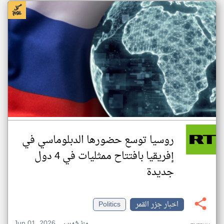
روسيا توسع حضورها الدبلوماسي في
إفريقيا بافتتاح ممثليات في 4 دول
جديدة
اخبار جزر القمر
Politics
Jun 01, 2026