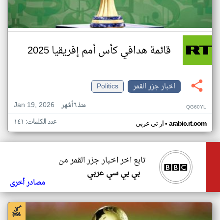
قائمة هدافي كأس أمم إفريقيا 2025
اخبار جزر القمر
Politics
Jan 19, 2026
منذ ٦ أشهر
QG60YL
عدد الكلمات: ١٤١
•
arabic.rt.com
ار تي عربي
تابع اخر اخبار جزر القمر من
بي بي سي عربي
مصادر أخرى