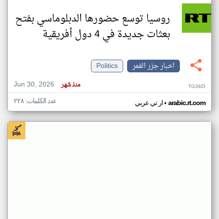
روسيا توسع حضورها الدبلوماسي بفتح
بعثات جديدة في 4 دول أفريقية
اخبار جزر القمر
Politics
Jun 30, 2026
منذ شهر
TG39ZI
عدد الكلمات: ٢٢٨
•
arabic.rt.com
ار تي عربي