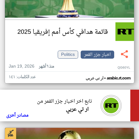
قائمة هدافي كأس أمم إفريقيا 2025
اخبار جزر القمر
Politics
Jan 19, 2026
منذ ٦ أشهر
QG60YL
عدد الكلمات: ١٤١
•
arabic.rt.com
ار تي عربي
تابع اخر اخبار جزر القمر من
ار تي عربي
مصادر أخرى