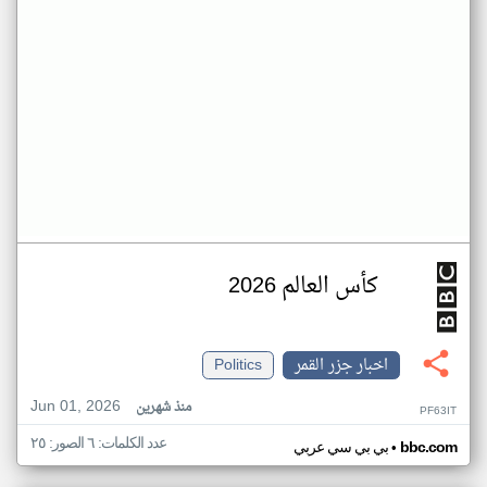
كأس العالم 2026
اخبار جزر القمر
Politics
Jun 01, 2026
منذ شهرين
PF63IT
عدد الكلمات: ٦ الصور: ٢٥
•
bbc.com
بي بي سي عربي