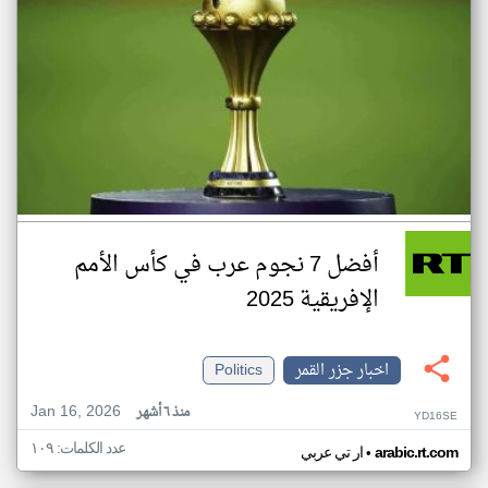
أفضل 7 نجوم عرب في كأس الأمم
الإفريقية 2025
اخبار جزر القمر
Politics
Jan 16, 2026
منذ ٦ أشهر
YD16SE
عدد الكلمات: ١٠٩
•
arabic.rt.com
ار تي عربي