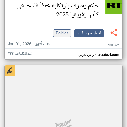
حكم يعترف بارتكابه خطأ فادحا في
كأس إفريقيا 2025
اخبار جزر القمر
Politics
Jan 01, 2026
منذ ٧ أشهر
PG03WV
عدد الكلمات: ٢٢٣
•
arabic.rt.com
ار تي عربي