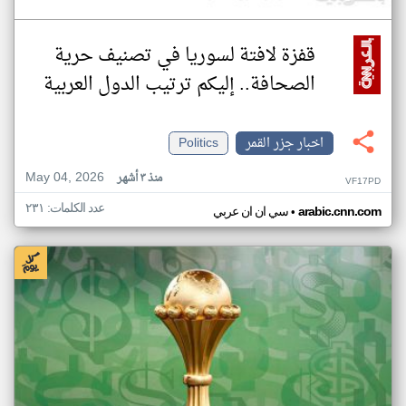
قفزة لافتة لسوريا في تصنيف حرية
الصحافة.. إليكم ترتيب الدول العربية
اخبار جزر القمر
Politics
May 04, 2026
منذ ٣ أشهر
VF17PD
عدد الكلمات: ٢٣١
•
arabic.cnn.com
سي ان ان عربي