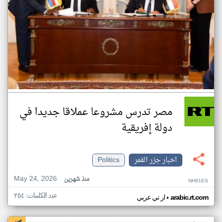
مصر تدرس مشروعا عملاقا جديدا في
دولة إفريقية
اخبار جزر القمر
Politics
May 24, 2026
منذ شهرين
NH91ES
عدد الكلمات: ٢٥٤
•
arabic.rt.com
ار تي عربي