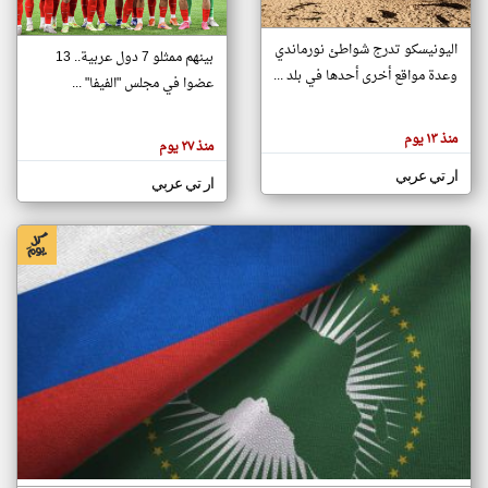
اليونيسكو تدرج شواطئ نورماندي
بينهم ممثلو 7 دول عربية.. 13
klyoum.com
وعدة مواقع أخرى أحدها في بلد ...
تغيير الدولة
عضوا في مجلس "الفيفا" ...
تعبر
مصادر الأخبار من جزر القمر
المقالات
الموجوده
اخبار جزر القمر على مدار الساعة
منذ ١٣ يوم
هنا عن
منذ ٢٧ يوم
وجهة
نظر
أهم اخبار جزر القمر العاجلة والمباشرة
ار تي عربي
كاتبيها.
ار تي عربي