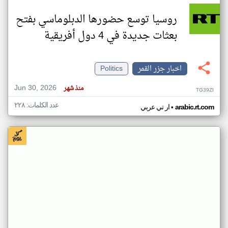
روسيا توسع حضورها الدبلوماسي بفتح
بعثات جديدة في 4 دول أفريقية
اخبار جزر القمر
Politics
Jun 30, 2026
منذ شهر
TG39ZI
عدد الكلمات: ٢٢٨
•
arabic.rt.com
ار تي عربي