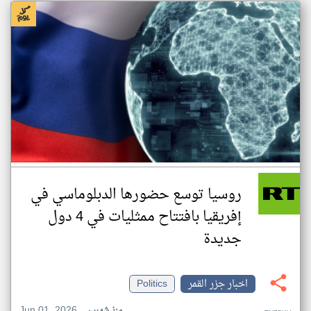
روسيا توسع حضورها الدبلوماسي في
إفريقيا بافتتاح ممثليات في 4 دول
جديدة
اخبار جزر القمر
Politics
Jun 01, 2026