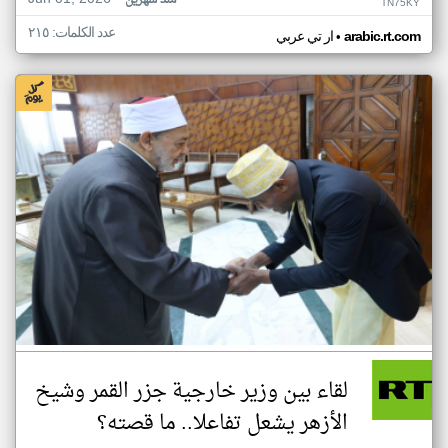
منذ شهرين
TN75KY
عدد الكلمات: ٢١٥
•
arabic.rt.com
ار تي عربي
لقاء بين وزير خارجية جزر القمر وشيخ
الأزهر يشعل تفاعلا.. ما قصته؟