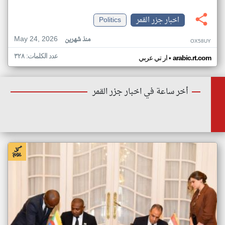
اخبار جزر القمر
Politics
May 24, 2026
منذ شهرين
OX58UY
عدد الكلمات: ٣٢٨
•
arabic.rt.com
ار تي عربي
أخر ساعة في اخبار جزر القمر