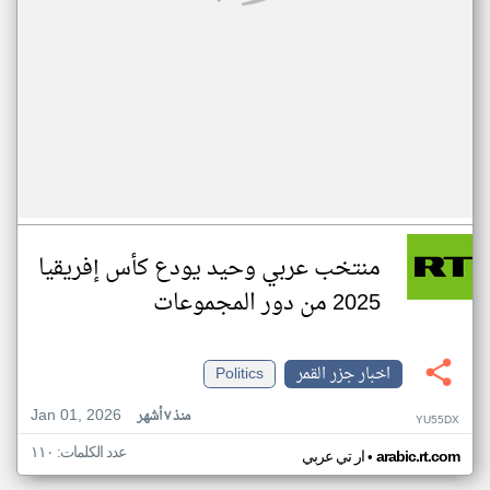
منتخب عربي وحيد يودع كأس إفريقيا
2025 من دور المجموعات
اخبار جزر القمر
Politics
Jan 01, 2026
منذ ٧ أشهر
YU55DX
عدد الكلمات: ١١٠
•
arabic.rt.com
ار تي عربي