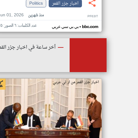
اخبار جزر القمر
Politics
Jun 01, 2026
منذ شهرين
PF63IT
عدد الكلمات: ٦ الصور: ٢٥
•
bbc.com
بي بي سي عربي
أخر ساعة في اخبار جزر القم
اخبار جزر القمر من ار تي عربي