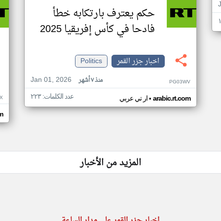
حكم يعترف بارتكابه خطأ
فادحا في كأس إفريقيا 2025
اخبار جزر القمر
Politics
Jan 01, 2026
منذ ٧ أشهر
PG03WV
عدد الكلمات: ٢٢٣
•
X
arabic.rt.com
ار تي عربي
om
المزيد من الأخبار
اخبار جزر القمر على مدار الساعة