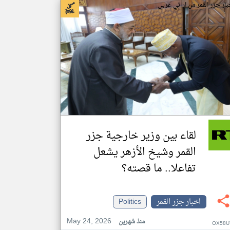
بار جزر القمر من ار تي عربي
لقاء بين وزير خارجية جزر
القمر وشيخ الأزهر يشعل
تفاعلا.. ما قصته؟
اخبار جزر القمر
Politics
May 24, 2026
منذ شهرين
OX58U