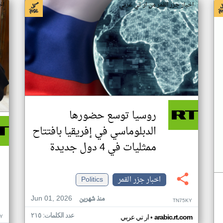
اخبار جزر القمر من ار تي عربي
اخ
روسيا توسع حضورها
الدبلوماسي في إفريقيا بافتتاح
ممثليات في 4 دول جديدة
اخبار جزر القمر
Politics
Jun 01, 2026
منذ شهرين
TN75KY
عدد الكلمات: ٢١٥
•
Y
arabic.rt.com
ار تي عربي