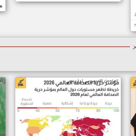
om
ر
اخبار جزر القمر من سي ان ان عربي
اخ