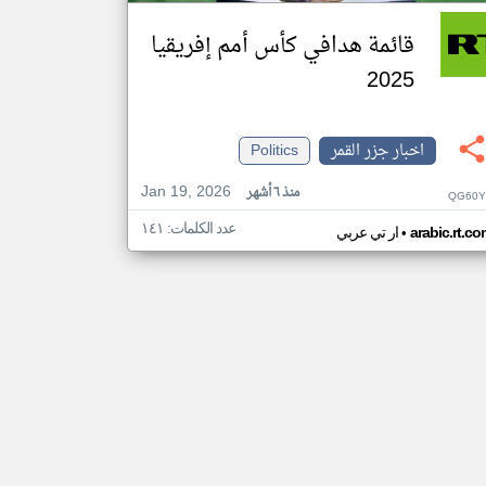
قائمة هدافي كأس أمم إفريقيا
2025
اخبار جزر القمر
Politics
Jan 19, 2026
منذ ٦ أشهر
QG60Y
عدد الكلمات: ١٤١
•
arabic.rt.c
ار تي عربي