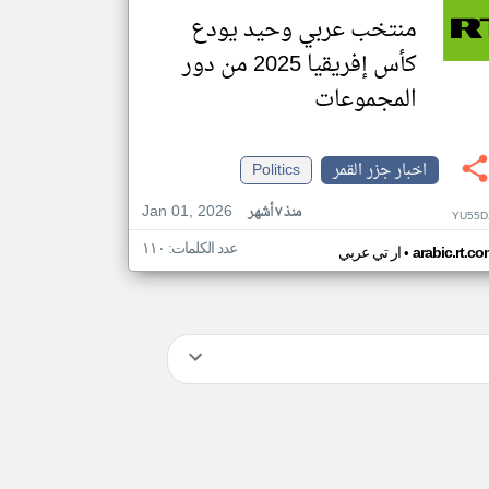
منتخب عربي وحيد يودع
كأس إفريقيا 2025 من دور
المجموعات
اخبار جزر القمر
Politics
Jan 01, 2026
منذ ٧ أشهر
YU55D
عدد الكلمات: ١١٠
•
arabic.rt.c
ار تي عربي