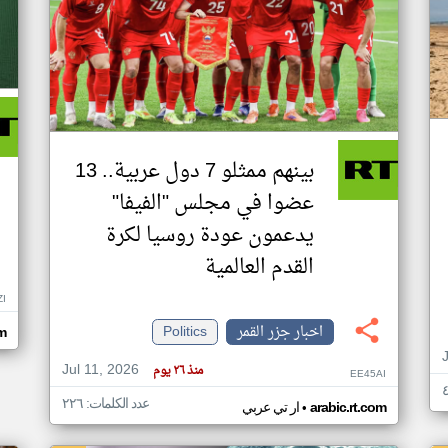
بينهم ممثلو 7 دول عربية.. 13
عضوا في مجلس "الفيفا"
يدعمون عودة روسيا لكرة
القدم العالمية
ZI
اخبار جزر القمر
Politics
om
Jul 11, 2026
منذ ٢٦ يوم
EE45AI
عدد الكلمات: ٢٢٦
•
arabic.rt.com
ار تي عربي