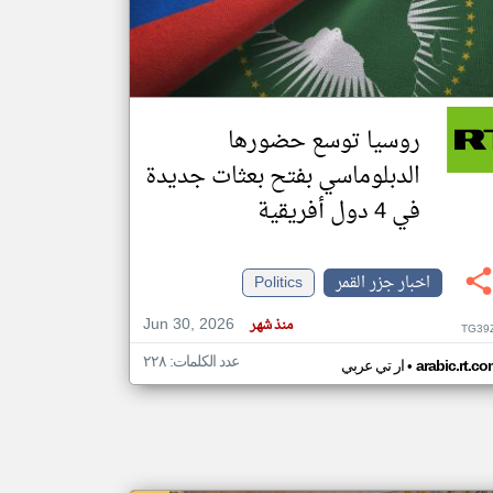
klyoum.com
تغيير الدولة
مصادر الأخبار من جزر القمر
روسيا توسع حضورها
اخبار جزر القمر على مدار الساعة
الدبلوماسي بفتح بعثات جديدة
أهم اخبار جزر القمر العاجلة والمباشرة
في 4 دول أفريقية
اخبار جزر القمر
Politics
Jun 30, 2026
منذ شهر
TG39
عدد الكلمات: ٢٢٨
•
arabic.rt.c
ار تي عربي