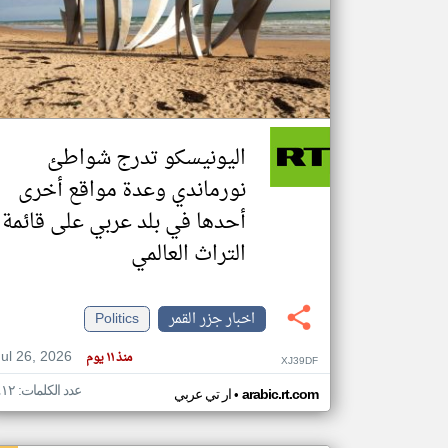
تعبر
المقالات
الموجوده
هنا عن
وجهة
اليونيسكو تدرج شواطئ
نظر
كاتبيها.
نورماندي وعدة مواقع أخرى
أحدها في بلد عربي على قائمة
التراث العالمي
اخبار جزر القمر
Politics
Jul 26, 2026
منذ ١١ يوم
XJ39DF
عدد الكلمات: ٤١٢
•
arabic.rt.com
ار تي عربي