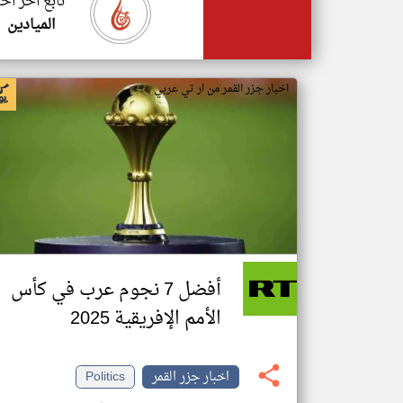
تابع اخر اخب
الميادين
اخبار جزر القمر من ار تي عربي
أفضل 7 نجوم عرب في كأس
الأمم الإفريقية 2025
اخبار جزر القمر
Politics