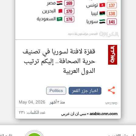
قفزة لافتة لسوريا في تصنيف
حرية الصحافة.. إليكم ترتيب
الدول العربية
اخبار جزر القمر
Politics
May 04, 2026
منذ ٣ أشهر
VF17PD
عدد الكلمات: ٢٣١
•
arabic.cnn.com
سي ان ان عربي