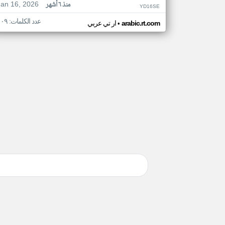
Jan 16, 2026
منذ ٦ أشهر
YD16SE
عدد الكلمات: ١٠٩
•
arabic.rt.com
ار تي عربي