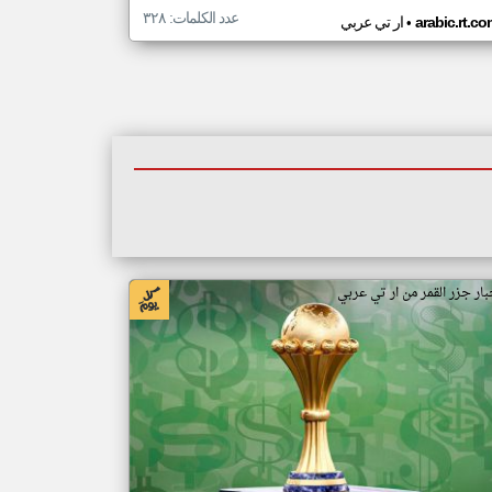
عدد الكلمات: ٣٢٨
•
arabic.rt.c
ار تي عربي
بار جزر القمر من ار تي عربي