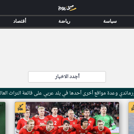
سياسة
رياضة
أقتصاد
أجدد الاخبار
ماندي وعدة مواقع أخرى أحدها في بلد عربي على قائمة التراث العال
اخبار جزر القمر من ار تي عربي
اخ