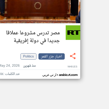
مصر تدرس مشروعا عملاقا
جديدا في دولة إفريقية
اخبار جزر القمر
Politics
May 24, 2026
منذ شهرين
NH91ES
عدد الكلمات: ٢٥٤
•
arabic.rt.com
ار تي عربي