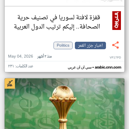
قفزة لافتة لسوريا في تصنيف حرية
الصحافة.. إليكم ترتيب الدول العربية
اخبار جزر القمر
Politics
May 04, 2026
منذ ٣ أشهر
VF17PD
عدد الكلمات: ٢٣١
•
arabic.cnn.com
سي ان ان عربي