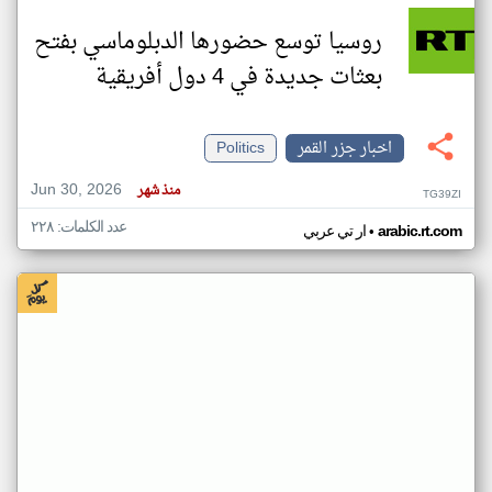
روسيا توسع حضورها الدبلوماسي بفتح
بعثات جديدة في 4 دول أفريقية
اخبار جزر القمر
Politics
Jun 30, 2026
منذ شهر
TG39ZI
عدد الكلمات: ٢٢٨
•
arabic.rt.com
ار تي عربي