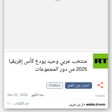
منتخب عربي وحيد يودع كأس إفريقيا
2025 من دور المجموعات
اخبار جزر القمر
Politics
Jan 01, 2026
منذ ٧ أشهر
YU55DX
عدد الكلمات: ١١٠
•
arabic.rt.com
ار تي عربي