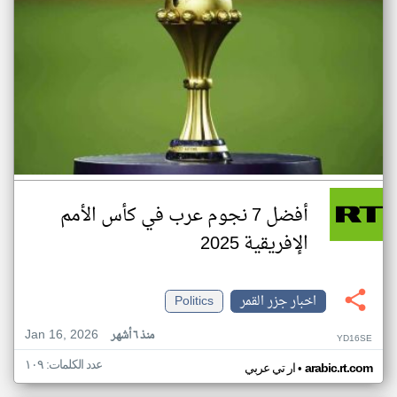
أفضل 7 نجوم عرب في كأس الأمم
الإفريقية 2025
اخبار جزر القمر
Politics
Jan 16, 2026
منذ ٦ أشهر
YD16SE
عدد الكلمات: ١٠٩
•
arabic.rt.com
ار تي عربي