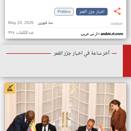
اخبار جزر القمر
Politics
May 24, 2026
منذ شهرين
OX58UY
عدد الكلمات: ٣٢٨
•
arabic.rt.com
ار تي عربي
أخر ساعة في اخبار جزر القمر