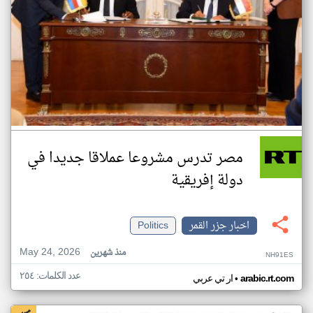
مصر تدرس مشروعا عملاقا جديدا في
دولة إفريقية
اخبار جزر القمر
Politics
May 24, 2026
منذ شهرين
NH91ES
عدد الكلمات: ٢٥٤
•
arabic.rt.com
ار تي عربي