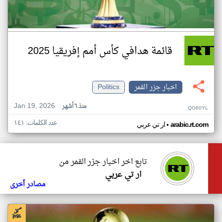
قائمة هدافي كأس أمم إفريقيا 2025
اخبار جزر القمر
Politics
Jan 19, 2026
منذ ٦ أشهر
QG60YL
عدد الكلمات: ١٤١
•
arabic.rt.com
ار تي عربي
تابع اخر اخبار جزر القمر من
ار تي عربي
مصادر أخرى