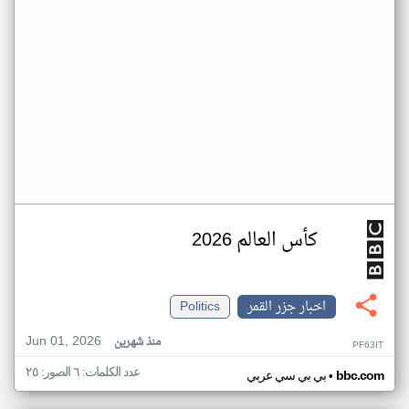
كأس العالم 2026
اخبار جزر القمر
Politics
Jun 01, 2026
منذ شهرين
PF63IT
عدد الكلمات: ٦ الصور: ٢٥
•
bbc.com
بي بي سي عربي