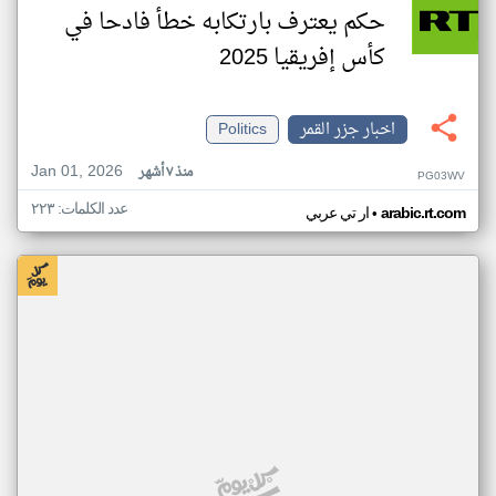
حكم يعترف بارتكابه خطأ فادحا في
كأس إفريقيا 2025
اخبار جزر القمر
Politics
Jan 01, 2026
منذ ٧ أشهر
PG03WV
عدد الكلمات: ٢٢٣
•
arabic.rt.com
ار تي عربي