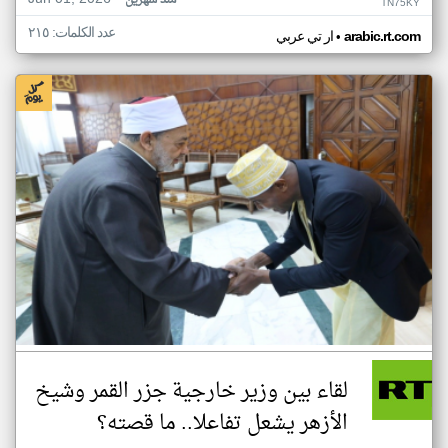
منذ شهرين
TN75KY
عدد الكلمات: ٢١٥
•
arabic.rt.com
ار تي عربي
لقاء بين وزير خارجية جزر القمر وشيخ
الأزهر يشعل تفاعلا.. ما قصته؟