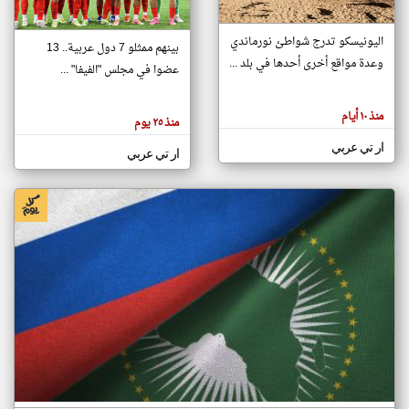
اليونيسكو تدرج شواطئ نورماندي
بينهم ممثلو 7 دول عربية.. 13
klyoum.com
وعدة مواقع أخرى أحدها في بلد ...
تغيير الدولة
عضوا في مجلس "الفيفا" ...
تعبر
مصادر الأخبار من جزر القمر
المقالات
الموجوده
اخبار جزر القمر على مدار الساعة
منذ ١٠ أيام
هنا عن
منذ ٢٥ يوم
وجهة
نظر
أهم اخبار جزر القمر العاجلة والمباشرة
ار تي عربي
كاتبيها.
ار تي عربي