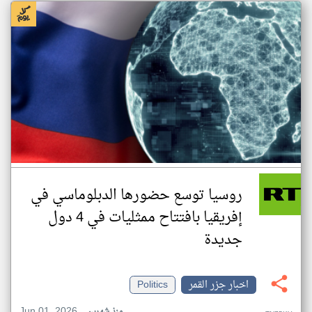
روسيا توسع حضورها الدبلوماسي في
إفريقيا بافتتاح ممثليات في 4 دول
جديدة
اخبار جزر القمر
Politics
Jun 01, 2026