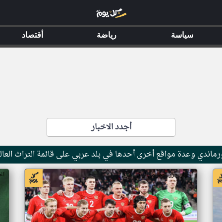
سياسة
رياضة
أقتصاد
أجدد الاخبار
ماندي وعدة مواقع أخرى أحدها في بلد عربي على قائمة التراث العال
اخبار جزر القمر من ار تي عربي
اخ