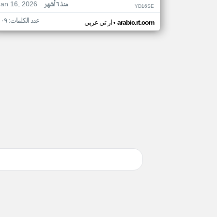
Jan 16, 2026
منذ ٦ أشهر
YD16SE
عدد الكلمات: ١٠٩
•
arabic.rt.com
ار تي عربي