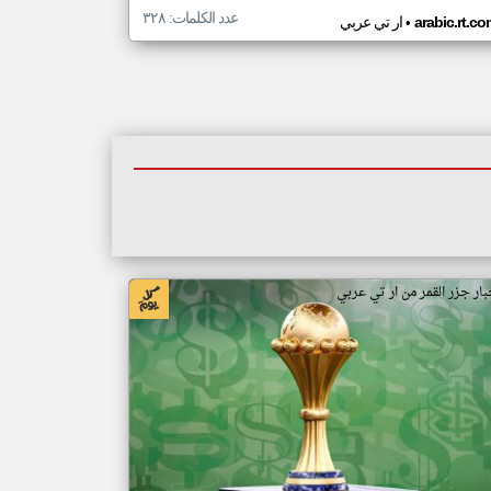
عدد الكلمات: ٣٢٨
•
arabic.rt.c
ار تي عربي
بار جزر القمر من ار تي عربي