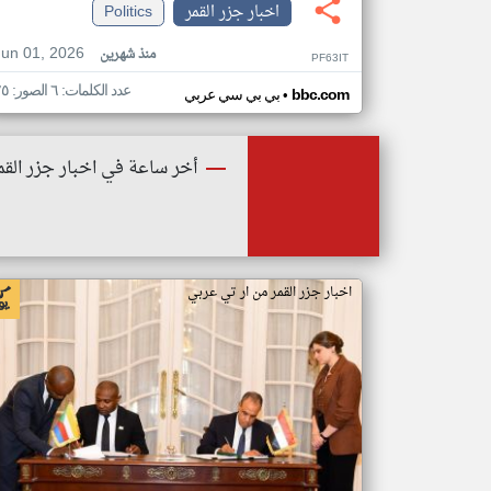
اخبار جزر القمر
Politics
Jun 01, 2026
منذ شهرين
PF63IT
عدد الكلمات: ٦ الصور: ٢٥
•
bbc.com
بي بي سي عربي
أخر ساعة في اخبار جزر القم
اخبار جزر القمر من ار تي عربي