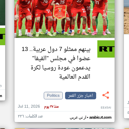
بينهم ممثلو 7 دول عربية.. 13
عضوا في مجلس "الفيفا"
يدعمون عودة روسيا لكرة
القدم العالمية
ZI
اخبار جزر القمر
Politics
om
Jul 11, 2026
منذ ٢٧ يوم
EE45AI
عدد الكلمات: ٢٢٦
•
arabic.rt.com
ار تي عربي