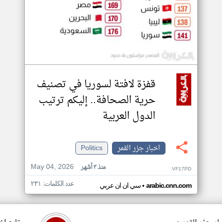
قفزة لافتة لسوريا في تصنيف
حرية الصحافة.. إليكم ترتيب
الدول العربية
اخبار جزر القمر
Politics
May 04, 2026
منذ ٣ أشهر
VF17PD
عدد الكلمات: ٢٣١
•
arabic.cnn.com
سي ان ان عربي