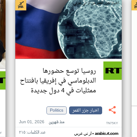
اخبار جزر القمر من ار تي عربي
اخ
روسيا توسع حضورها
الدبلوماسي في إفريقيا بافتتاح
ممثليات في 4 دول جديدة
اخبار جزر القمر
Politics
Jun 01, 2026
منذ شهرين
TN75KY
عدد الكلمات: ٢١٥
•
Y
arabic.rt.com
ار تي عربي