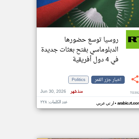
klyoum.com
تغيير الدولة
مصادر الأخبار من جزر القمر
روسيا توسع حضورها
اخبار جزر القمر على مدار الساعة
الدبلوماسي بفتح بعثات جديدة
أهم اخبار جزر القمر العاجلة والمباشرة
في 4 دول أفريقية
اخبار جزر القمر
Politics
Jun 30, 2026
منذ شهر
TG39
عدد الكلمات: ٢٢٨
•
arabic.rt.c
ار تي عربي