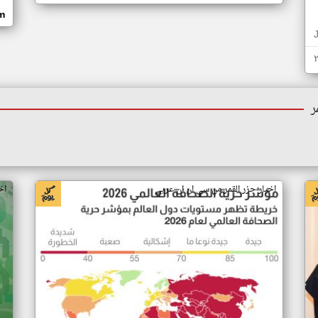
om
ر
اخبار جزر القمر من سي ان ان عربي
اخ