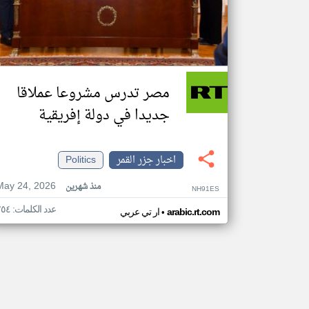
مصر تدرس مشروعا عملاقا
جديدا في دولة إفريقية
اخبار جزر القمر
Politics
May 24, 2026
منذ شهرين
NH91ES
عدد الكلمات: ٢٥٤
•
arabic.rt.com
ار تي عربي