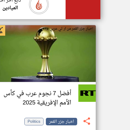
تابع اخر اخب
الميادين
اخبار جزر القمر من ار تي عربي
أفضل 7 نجوم عرب في كأس
الأمم الإفريقية 2025
اخبار جزر القمر
Politics