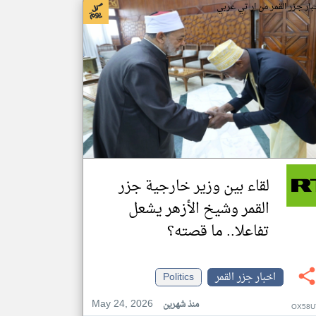
بار جزر القمر من ار تي عربي
لقاء بين وزير خارجية جزر
القمر وشيخ الأزهر يشعل
تفاعلا.. ما قصته؟
اخبار جزر القمر
Politics
May 24, 2026
منذ شهرين
OX58U