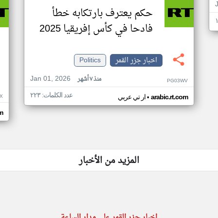
حكم يعترف بارتكابه خطأ
فادحا في كأس إفريقيا 2025
اخبار جزر القمر
Politics
Jan 01, 2026
منذ ٧ أشهر
PG03WV
عدد الكلمات: ٢٢٣
•
X
arabic.rt.com
ار تي عربي
om
المزيد من الأخبار
اخبار جزر القمر على مدار الساعة