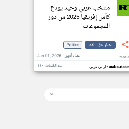
منتخب عربي وحيد يودع
كأس إفريقيا 2025 من دور
المجموعات
اخبار جزر القمر
Politics
Jan 01, 2026
منذ ٧ أشهر
YU55D
عدد الكلمات: ١١٠
•
arabic.rt.c
ار تي عربي