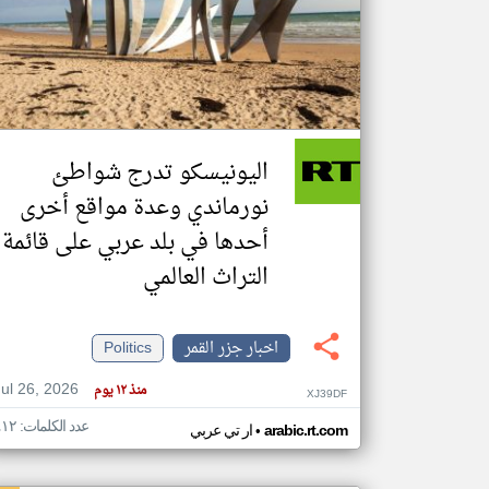
تعبر
المقالات
الموجوده
هنا عن
وجهة
اليونيسكو تدرج شواطئ
نظر
كاتبيها.
نورماندي وعدة مواقع أخرى
أحدها في بلد عربي على قائمة
التراث العالمي
اخبار جزر القمر
Politics
Jul 26, 2026
منذ ١٢ يوم
XJ39DF
عدد الكلمات: ٤١٢
•
arabic.rt.com
ار تي عربي