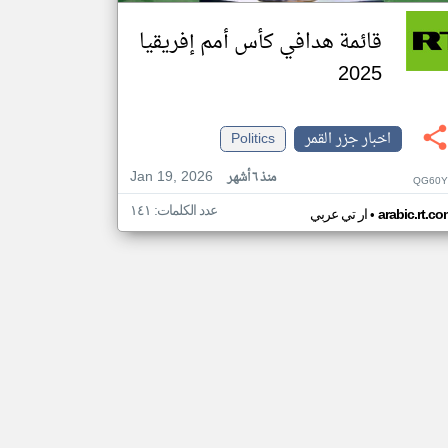
قائمة هدافي كأس أمم إفريقيا
2025
اخبار جزر القمر
Politics
Jan 19, 2026
منذ ٦ أشهر
QG60Y
عدد الكلمات: ١٤١
•
arabic.rt.c
ار تي عربي