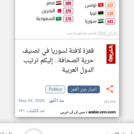
قفزة لافتة لسوريا في تصنيف
حرية الصحافة.. إليكم ترتيب
الدول العربية
اخبار جزر القمر
Politics
May 04, 2026
منذ ٣ أشهر
VF17PD
عدد الكلمات: ٢٣١
•
arabic.cnn.com
سي ان ان عربي