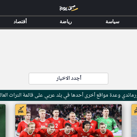
سياسة
رياضة
أقتصاد
أجدد الاخبار
ماندي وعدة مواقع أخرى أحدها في بلد عربي على قائمة التراث العال
اخبار جزر القمر من ار تي عربي
اخ