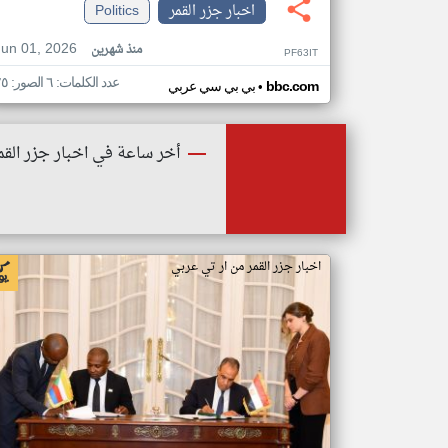
اخبار جزر القمر
Politics
Jun 01, 2026
منذ شهرين
PF63IT
عدد الكلمات: ٦ الصور: ٢٥
•
bbc.com
بي بي سي عربي
أخر ساعة في اخبار جزر القم
اخبار جزر القمر من ار تي عربي