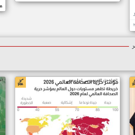
om
ر
اخبار جزر القمر من سي ان ان عربي
اخ