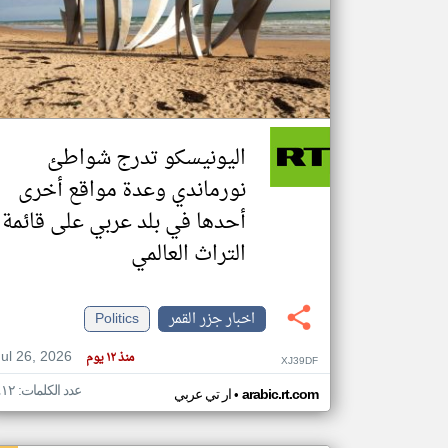
تعبر
المقالات
الموجوده
هنا عن
وجهة
اليونيسكو تدرج شواطئ
نظر
كاتبيها.
نورماندي وعدة مواقع أخرى
أحدها في بلد عربي على قائمة
التراث العالمي
اخبار جزر القمر
Politics
Jul 26, 2026
منذ ١٢ يوم
XJ39DF
عدد الكلمات: ٤١٢
•
arabic.rt.com
ار تي عربي