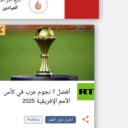
تابع اخر اخب
الميادين
اخبار جزر القمر من ار تي عربي
أفضل 7 نجوم عرب في كأس
الأمم الإفريقية 2025
اخبار جزر القمر
Politics