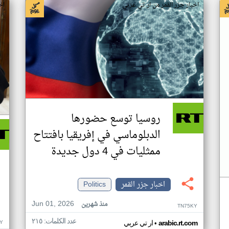
اخبار جزر القمر من ار تي عربي
اخ
روسيا توسع حضورها
الدبلوماسي في إفريقيا بافتتاح
ممثليات في 4 دول جديدة
اخبار جزر القمر
Politics
Jun 01, 2026
منذ شهرين
TN75KY
عدد الكلمات: ٢١٥
•
Y
arabic.rt.com
ار تي عربي