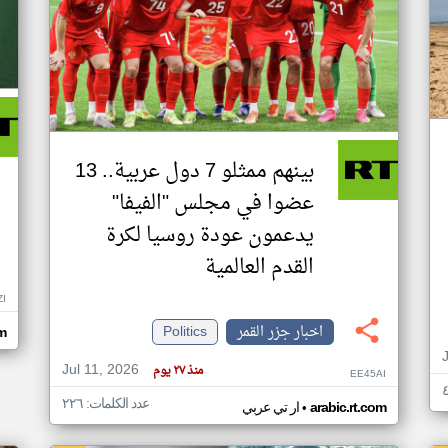
بينهم ممثلو 7 دول عربية.. 13
عضوا في مجلس "الفيفا"
يدعمون عودة روسيا لكرة
القدم العالمية
ZI
اخبار جزر القمر
Politics
om
Jul 11, 2026
منذ ٢٧ يوم
EE45AI
عدد الكلمات: ٢٢٦
•
arabic.rt.com
ار تي عربي