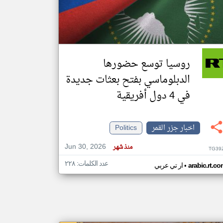
klyoum.com
تغيير الدولة
مصادر الأخبار من جزر القمر
روسيا توسع حضورها
اخبار جزر القمر على مدار الساعة
الدبلوماسي بفتح بعثات جديدة
أهم اخبار جزر القمر العاجلة والمباشرة
في 4 دول أفريقية
اخبار جزر القمر
Politics
Jun 30, 2026
منذ شهر
TG39
عدد الكلمات: ٢٢٨
•
arabic.rt.c
ار تي عربي