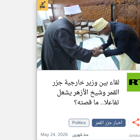
بار جزر القمر من ار تي عربي
لقاء بين وزير خارجية جزر
القمر وشيخ الأزهر يشعل
تفاعلا.. ما قصته؟
اخبار جزر القمر
Politics
May 24, 2026
منذ شهرين
OX58U