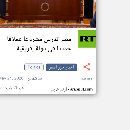
مصر تدرس مشروعا عملاقا
جديدا في دولة إفريقية
اخبار جزر القمر
Politics
May 24, 2026
منذ شهرين
NH91ES
عدد الكلمات: ٢٥٤
•
arabic.rt.com
ار تي عربي