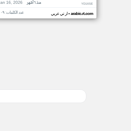
Jan 16, 2026
منذ ٦ أشهر
YD16SE
عدد الكلمات: ١٠٩
•
arabic.rt.com
ار تي عربي