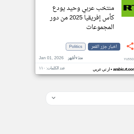
منتخب عربي وحيد يودع
كأس إفريقيا 2025 من دور
المجموعات
اخبار جزر القمر
Politics
Jan 01, 2026
منذ ٧ أشهر
YU55D
عدد الكلمات: ١١٠
•
arabic.rt.c
ار تي عربي