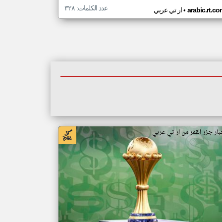
عدد الكلمات: ٣٢٨
•
arabic.rt.c
ار تي عربي
بار جزر القمر من ار تي عربي