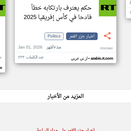
حكم يعترف بارتكابه خطأ
فادحا في كأس إفريقيا 2025
اخبار جزر القمر
Politics
Jan 01, 2026
منذ ٧ أشهر
PG03WV
عدد الكلمات: ٢٢٣
•
X
arabic.rt.com
ار تي عربي
om
المزيد من الأخبار
اخبار جزر القمر على مدار الساعة