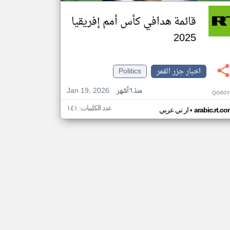
قائمة هدافي كأس أمم إفريقيا
2025
اخبار جزر القمر
Politics
Jan 19, 2026
منذ ٦ أشهر
QG60Y
عدد الكلمات: ١٤١
•
arabic.rt.c
ار تي عربي