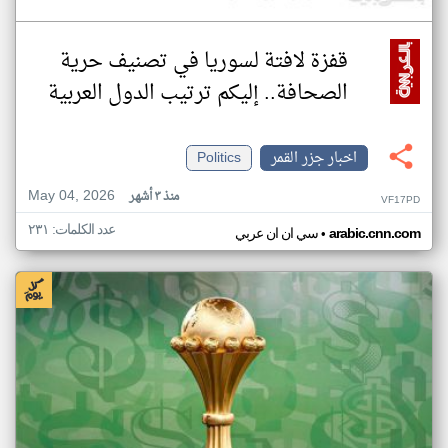
قفزة لافتة لسوريا في تصنيف حرية
الصحافة.. إليكم ترتيب الدول العربية
اخبار جزر القمر
Politics
May 04, 2026
منذ ٣ أشهر
VF17PD
عدد الكلمات: ٢٣١
•
arabic.cnn.com
سي ان ان عربي