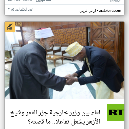
منذ شهرين
TN75KY
عدد الكلمات: ٢١٥
•
arabic.rt.com
ار تي عربي
لقاء بين وزير خارجية جزر القمر وشيخ
الأزهر يشعل تفاعلا.. ما قصته؟