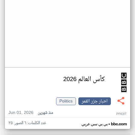
كأس العالم 2026
اخبار جزر القمر
Politics
Jun 01, 2026
منذ شهرين
PF63IT
عدد الكلمات: ٦ الصور: ٢٥
•
bbc.com
بي بي سي عربي