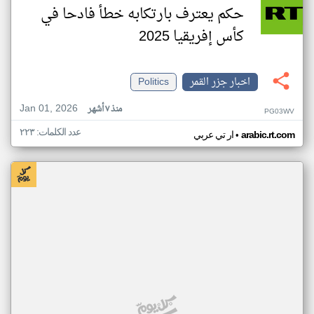
حكم يعترف بارتكابه خطأ فادحا في
كأس إفريقيا 2025
اخبار جزر القمر
Politics
Jan 01, 2026
منذ ٧ أشهر
PG03WV
عدد الكلمات: ٢٢٣
•
arabic.rt.com
ار تي عربي