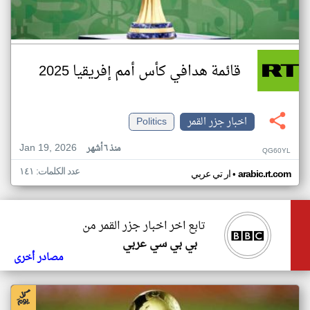
قائمة هدافي كأس أمم إفريقيا 2025
اخبار جزر القمر
Politics
Jan 19, 2026
منذ ٦ أشهر
QG60YL
عدد الكلمات: ١٤١
•
arabic.rt.com
ار تي عربي
تابع اخر اخبار جزر القمر من
بي بي سي عربي
مصادر أخرى