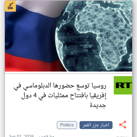
روسيا توسع حضورها الدبلوماسي في
إفريقيا بافتتاح ممثليات في 4 دول
جديدة
اخبار جزر القمر
Politics
Jun 01, 2026