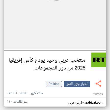
منتخب عربي وحيد يودع كأس إفريقيا
2025 من دور المجموعات
اخبار جزر القمر
Politics
Jan 01, 2026
منذ ٧ أشهر
YU55DX
عدد الكلمات: ١١٠
•
arabic.rt.com
ار تي عربي