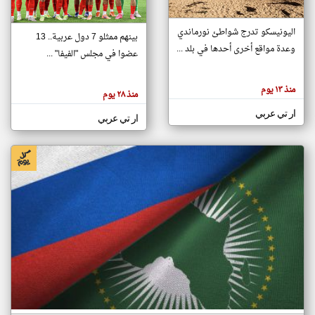
اليونيسكو تدرج شواطئ نورماندي
بينهم ممثلو 7 دول عربية.. 13
klyoum.com
وعدة مواقع أخرى أحدها في بلد ...
تغيير الدولة
عضوا في مجلس "الفيفا" ...
تعبر
مصادر الأخبار من جزر القمر
المقالات
الموجوده
اخبار جزر القمر على مدار الساعة
منذ ١٣ يوم
هنا عن
منذ ٢٨ يوم
وجهة
نظر
أهم اخبار جزر القمر العاجلة والمباشرة
ار تي عربي
كاتبيها.
ار تي عربي