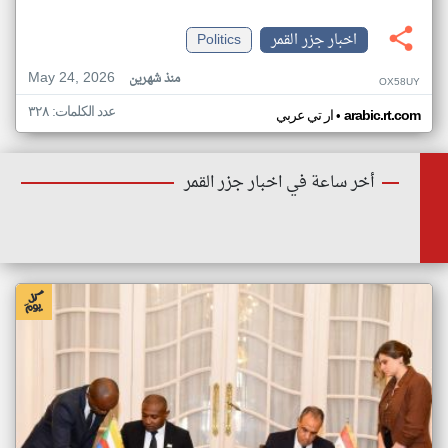
اخبار جزر القمر
Politics
May 24, 2026
منذ شهرين
OX58UY
عدد الكلمات: ٣٢٨
•
arabic.rt.com
ار تي عربي
أخر ساعة في اخبار جزر القمر