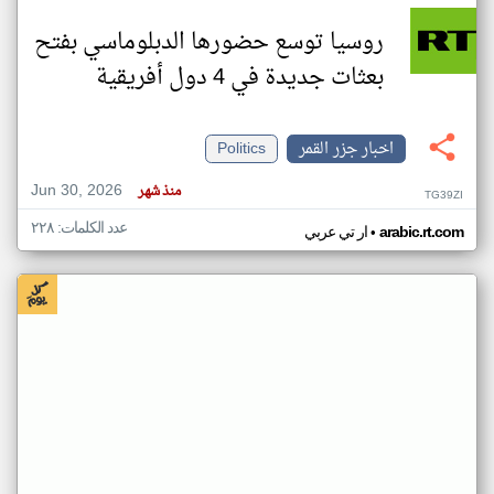
روسيا توسع حضورها الدبلوماسي بفتح
بعثات جديدة في 4 دول أفريقية
اخبار جزر القمر
Politics
Jun 30, 2026
منذ شهر
TG39ZI
عدد الكلمات: ٢٢٨
•
arabic.rt.com
ار تي عربي