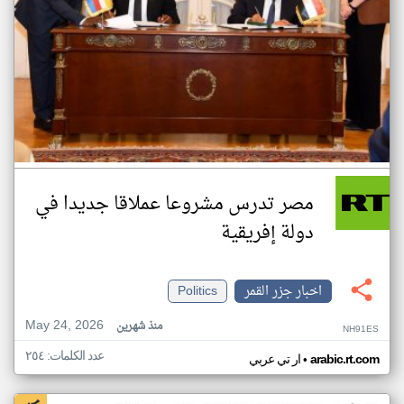
مصر تدرس مشروعا عملاقا جديدا في
دولة إفريقية
اخبار جزر القمر
Politics
May 24, 2026
منذ شهرين
NH91ES
عدد الكلمات: ٢٥٤
•
arabic.rt.com
ار تي عربي