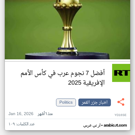
أفضل 7 نجوم عرب في كأس الأمم
الإفريقية 2025
اخبار جزر القمر
Politics
Jan 16, 2026
منذ ٦ أشهر
YD16SE
عدد الكلمات: ١٠٩
•
arabic.rt.com
ار تي عربي