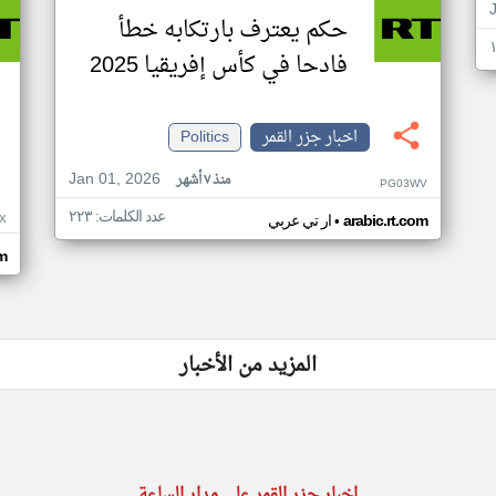
حكم يعترف بارتكابه خطأ
فادحا في كأس إفريقيا 2025
اخبار جزر القمر
Politics
Jan 01, 2026
منذ ٧ أشهر
PG03WV
عدد الكلمات: ٢٢٣
•
X
arabic.rt.com
ار تي عربي
om
المزيد من الأخبار
اخبار جزر القمر على مدار الساعة