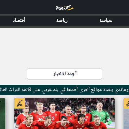
سياسة
رياضة
أقتصاد
أجدد الاخبار
ماندي وعدة مواقع أخرى أحدها في بلد عربي على قائمة التراث العال
اخبار جزر القمر من ار تي عربي
اخ