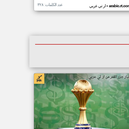
عدد الكلمات: ٣٢٨
•
arabic.rt.c
ار تي عربي
بار جزر القمر من ار تي عربي