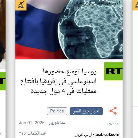
اخبار جزر القمر من ار تي عربي
اخ
روسيا توسع حضورها
الدبلوماسي في إفريقيا بافتتاح
ممثليات في 4 دول جديدة
اخبار جزر القمر
Politics
Jun 01, 2026
منذ شهرين
TN75KY
عدد الكلمات: ٢١٥
•
Y
arabic.rt.com
ار تي عربي