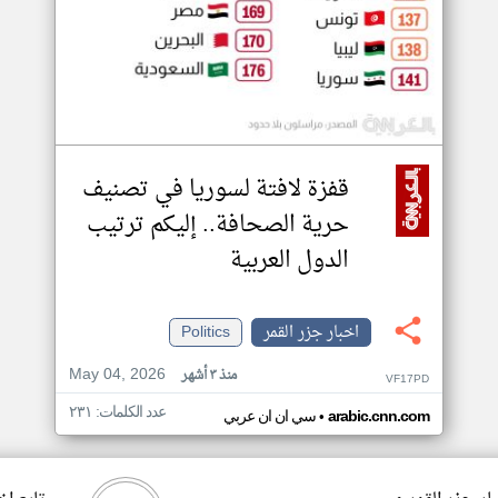
قفزة لافتة لسوريا في تصنيف
حرية الصحافة.. إليكم ترتيب
الدول العربية
اخبار جزر القمر
Politics
May 04, 2026
منذ ٣ أشهر
VF17PD
عدد الكلمات: ٢٣١
•
arabic.cnn.com
سي ان ان عربي