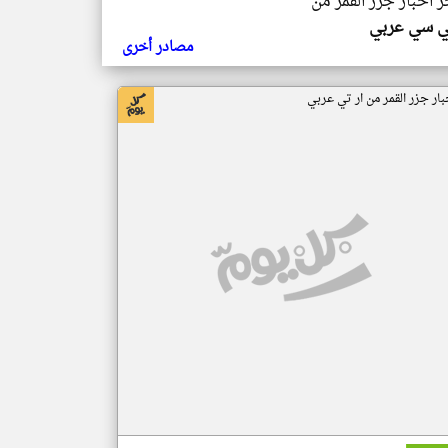
ر اخبار جزر القمر من
ي سي عربي
مصادر أخرى
بار جزر القمر من ار تي عربي