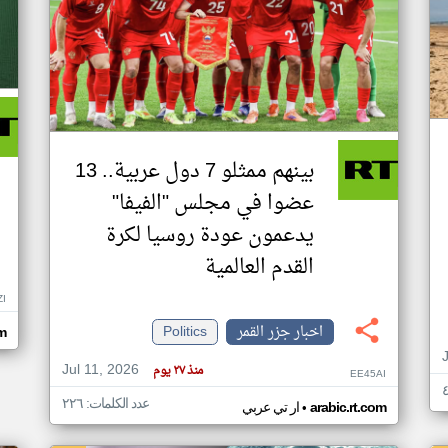
بينهم ممثلو 7 دول عربية.. 13
عضوا في مجلس "الفيفا"
يدعمون عودة روسيا لكرة
القدم العالمية
ZI
اخبار جزر القمر
Politics
om
Jul 11, 2026
منذ ٢٧ يوم
EE45AI
عدد الكلمات: ٢٢٦
•
arabic.rt.com
ار تي عربي