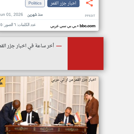
اخبار جزر القمر
Politics
Jun 01, 2026
منذ شهرين
PF63IT
عدد الكلمات: ٦ الصور: ٢٥
•
bbc.com
بي بي سي عربي
أخر ساعة في اخبار جزر القم
اخبار جزر القمر من ار تي عربي