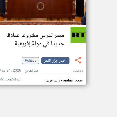
مصر تدرس مشروعا عملاقا
جديدا في دولة إفريقية
اخبار جزر القمر
Politics
May 24, 2026
منذ شهرين
NH91ES
عدد الكلمات: ٢٥٤
•
arabic.rt.com
ار تي عربي