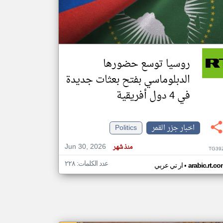
klyoum.com
تغيير الدولة
مصادر الأخبار من جزر القمر
روسيا توسع حضورها
اخبار جزر القمر على مدار الساعة
الدبلوماسي بفتح بعثات جديدة
أهم اخبار جزر القمر العاجلة والمباشرة
في 4 دول أفريقية
اخبار جزر القمر
Politics
Jun 30, 2026
منذ شهر
TG39
عدد الكلمات: ٢٢٨
•
arabic.rt.c
ار تي عربي