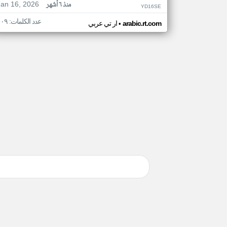
Jan 16, 2026
منذ ٦ أشهر
YD16SE
عدد الكلمات: ١٠٩
•
arabic.rt.com
ار تي عربي