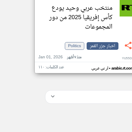
منتخب عربي وحيد يودع
كأس إفريقيا 2025 من دور
المجموعات
اخبار جزر القمر
Politics
Jan 01, 2026
منذ ٧ أشهر
YU55D
عدد الكلمات: ١١٠
•
arabic.rt.c
ار تي عربي