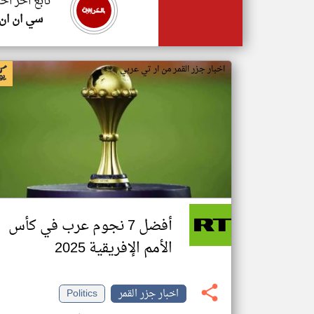
تابع اخر اخب
سي ان ان
اخبار جزر القمر من ار تي عربي
أفضل 7 نجوم عرب في كأس
الأمم الإفريقية 2025
اخبار جزر القمر
Politics