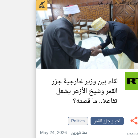
بار جزر القمر من ار تي عربي
لقاء بين وزير خارجية جزر
القمر وشيخ الأزهر يشعل
تفاعلا.. ما قصته؟
اخبار جزر القمر
Politics
May 24, 2026
منذ شهرين
OX58U