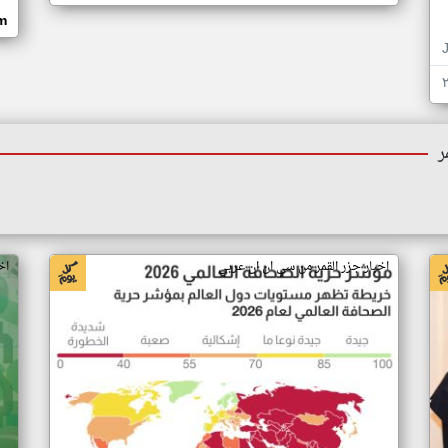
om
ر
اخبار جزر القمر من سي ان ان عربي
اخ