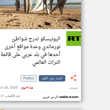
تعبر
المقالات
الموجوده
هنا عن
وجهة
اليونيسكو تدرج شواطئ
نظر
كاتبيها.
نورماندي وعدة مواقع أخرى
أحدها في بلد عربي على قائمة
التراث العالمي
اخبار جزر القمر
Politics
Jul 26, 2026
منذ ١٢ يوم
XJ39DF
عدد الكلمات: ٤١٢
•
arabic.rt.com
ار تي عربي