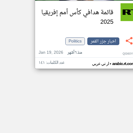
قائمة هدافي كأس أمم إفريقيا
2025
اخبار جزر القمر
Politics
Jan 19, 2026
منذ ٦ أشهر
QG60Y
عدد الكلمات: ١٤١
•
arabic.rt.c
ار تي عربي