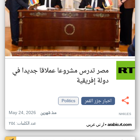
مصر تدرس مشروعا عملاقا جديدا في
دولة إفريقية
اخبار جزر القمر
Politics
May 24, 2026
منذ شهرين
NH91ES
عدد الكلمات: ٢٥٤
•
arabic.rt.com
ار تي عربي