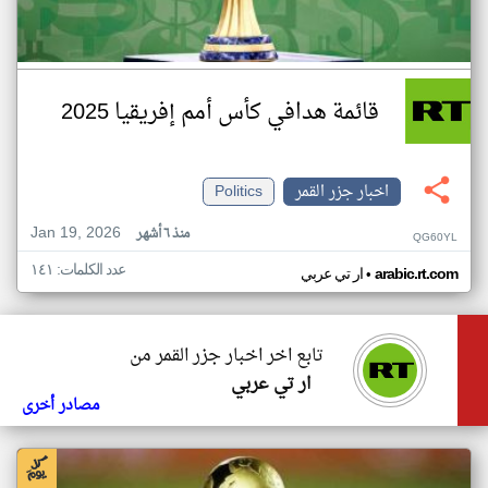
قائمة هدافي كأس أمم إفريقيا 2025
اخبار جزر القمر
Politics
Jan 19, 2026
منذ ٦ أشهر
QG60YL
عدد الكلمات: ١٤١
•
arabic.rt.com
ار تي عربي
تابع اخر اخبار جزر القمر من
ار تي عربي
مصادر أخرى