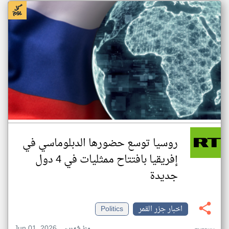
روسيا توسع حضورها الدبلوماسي في
إفريقيا بافتتاح ممثليات في 4 دول
جديدة
اخبار جزر القمر
Politics
Jun 01, 2026