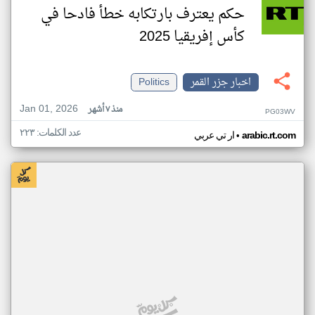
حكم يعترف بارتكابه خطأ فادحا في
كأس إفريقيا 2025
اخبار جزر القمر
Politics
Jan 01, 2026
منذ ٧ أشهر
PG03WV
عدد الكلمات: ٢٢٣
•
arabic.rt.com
ار تي عربي