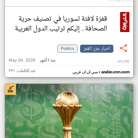
قفزة لافتة لسوريا في تصنيف حرية
الصحافة.. إليكم ترتيب الدول العربية
اخبار جزر القمر
Politics
May 04, 2026
منذ ٣ أشهر
VF17PD
عدد الكلمات: ٢٣١
•
arabic.cnn.com
سي ان ان عربي