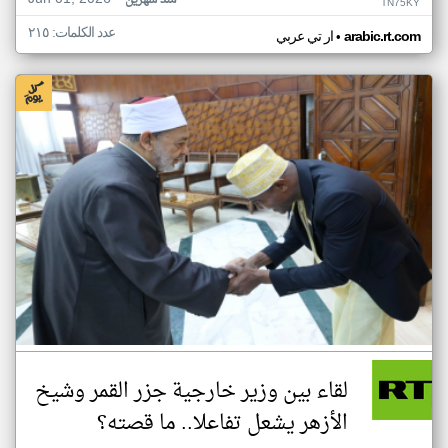
منذ شهرين
TN75KY
عدد الكلمات: ٢١٥
•
arabic.rt.com
ار تي عربي
لقاء بين وزير خارجية جزر القمر وشيخ
الأزهر يشعل تفاعلا.. ما قصته؟