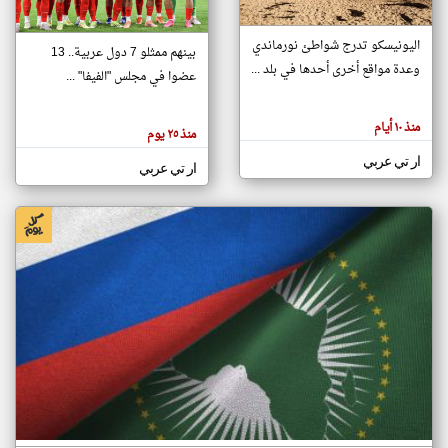
اليونيسكو تدرج شواطئ نورماندي
بينهم ممثلو 7 دول عربية.. 13
klyoum.com
وعدة مواقع أخرى أحدها في بلد ...
تغيير الدولة
عضوا في مجلس "الفيفا" ...
تعبر
مصادر الأخبار من جزر القمر
المقالات
الموجوده
اخبار جزر القمر على مدار الساعة
منذ ١٠ أيام
هنا عن
منذ ٢٥ يوم
وجهة
نظر
أهم اخبار جزر القمر العاجلة والمباشرة
ار تي عربي
كاتبيها.
ار تي عربي