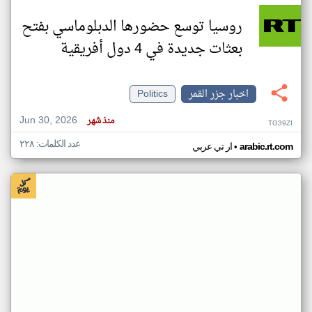
روسيا توسع حضورها الدبلوماسي بفتح
بعثات جديدة في 4 دول أفريقية
اخبار جزر القمر
Politics
Jun 30, 2026
منذ شهر
TG39ZI
عدد الكلمات: ٢٢٨
•
arabic.rt.com
ار تي عربي