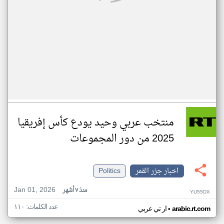
منتخب عربي وحيد يودع كأس إفريقيا
2025 من دور المجموعات
اخبار جزر القمر
Politics
Jan 01, 2026
منذ ٧ أشهر
YU55DX
عدد الكلمات: ١١٠
•
arabic.rt.com
ار تي عربي