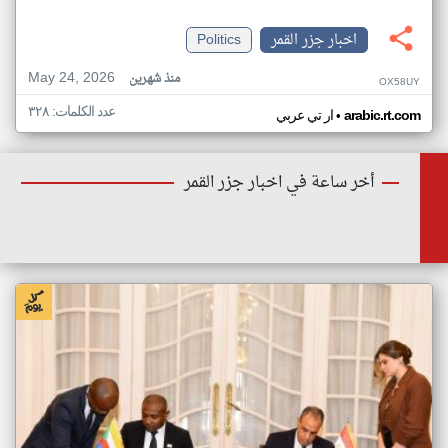
اخبار جزر القمر
Politics
May 24, 2026
منذ شهرين
OX58UY
عدد الكلمات: ٣٢٨
•
arabic.rt.com
ار تي عربي
أخر ساعة في اخبار جزر القمر