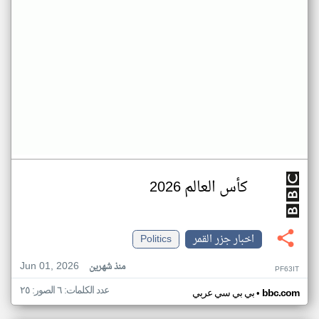
كأس العالم 2026
اخبار جزر القمر
Politics
Jun 01, 2026
منذ شهرين
PF63IT
عدد الكلمات: ٦ الصور: ٢٥
•
bbc.com
بي بي سي عربي