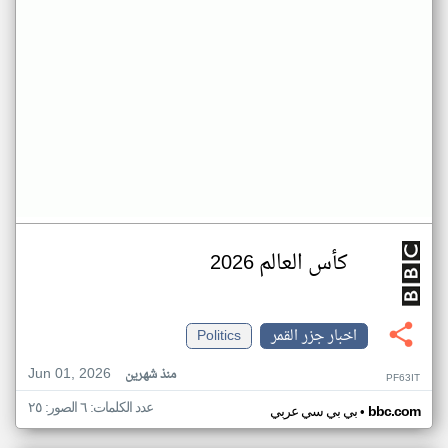
كأس العالم 2026
اخبار جزر القمر
Politics
Jun 01, 2026
منذ شهرين
PF63IT
عدد الكلمات: ٦ الصور: ٢٥
•
bbc.com
بي بي سي عربي