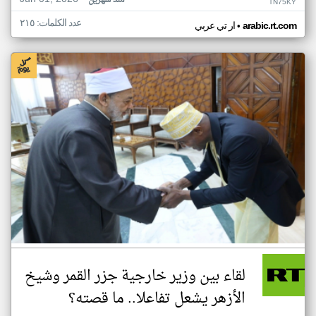
منذ شهرين
TN75KY
عدد الكلمات: ٢١٥
•
arabic.rt.com
ار تي عربي
لقاء بين وزير خارجية جزر القمر وشيخ
الأزهر يشعل تفاعلا.. ما قصته؟