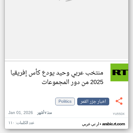
منتخب عربي وحيد يودع كأس إفريقيا
2025 من دور المجموعات
اخبار جزر القمر
Politics
Jan 01, 2026
منذ ٧ أشهر
YU55DX
عدد الكلمات: ١١٠
•
arabic.rt.com
ار تي عربي