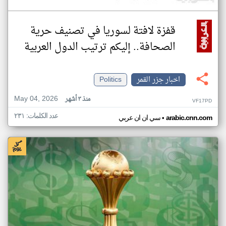
قفزة لافتة لسوريا في تصنيف حرية
الصحافة.. إليكم ترتيب الدول العربية
اخبار جزر القمر
Politics
May 04, 2026
منذ ٣ أشهر
VF17PD
عدد الكلمات: ٢٣١
•
arabic.cnn.com
سي ان ان عربي