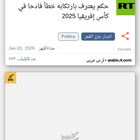
حكم يعترف بارتكابه خطأ فادحا في
كأس إفريقيا 2025
اخبار جزر القمر
Politics
Jan 01, 2026
منذ ٧ أشهر
PG03WV
عدد الكلمات: ٢٢٣
•
arabic.rt.com
ار تي عربي