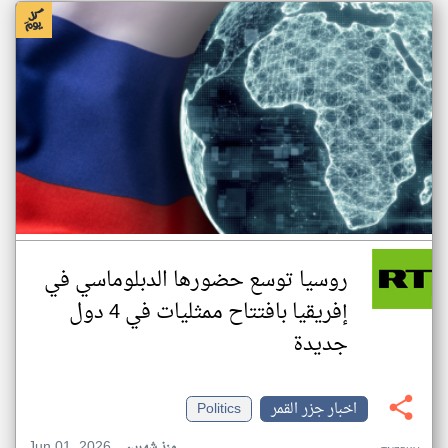
روسيا توسع حضورها الدبلوماسي في
إفريقيا بافتتاح ممثليات في 4 دول
جديدة
اخبار جزر القمر
Politics
Jun 01, 2026