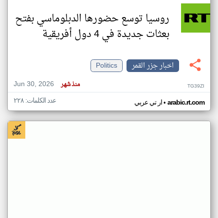
روسيا توسع حضورها الدبلوماسي بفتح
بعثات جديدة في 4 دول أفريقية
اخبار جزر القمر
Politics
Jun 30, 2026
منذ شهر
TG39ZI
عدد الكلمات: ٢٢٨
•
arabic.rt.com
ار تي عربي