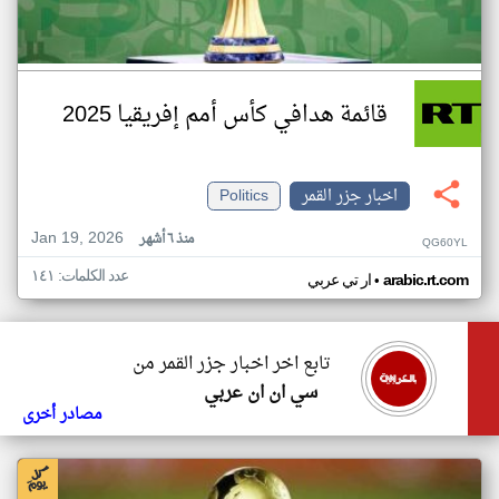
قائمة هدافي كأس أمم إفريقيا 2025
اخبار جزر القمر
Politics
Jan 19, 2026
منذ ٦ أشهر
QG60YL
عدد الكلمات: ١٤١
•
arabic.rt.com
ار تي عربي
تابع اخر اخبار جزر القمر من
سي ان ان عربي
مصادر أخرى