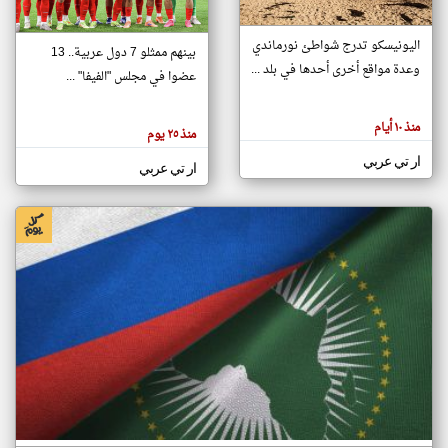
اليونيسكو تدرج شواطئ نورماندي
بينهم ممثلو 7 دول عربية.. 13
klyoum.com
وعدة مواقع أخرى أحدها في بلد ...
تغيير الدولة
عضوا في مجلس "الفيفا" ...
تعبر
مصادر الأخبار من جزر القمر
المقالات
الموجوده
اخبار جزر القمر على مدار الساعة
منذ ١٠ أيام
هنا عن
منذ ٢٥ يوم
وجهة
نظر
أهم اخبار جزر القمر العاجلة والمباشرة
ار تي عربي
كاتبيها.
ار تي عربي