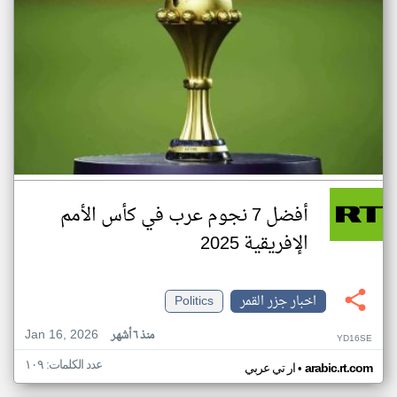
أفضل 7 نجوم عرب في كأس الأمم
الإفريقية 2025
اخبار جزر القمر
Politics
Jan 16, 2026
منذ ٦ أشهر
YD16SE
عدد الكلمات: ١٠٩
•
arabic.rt.com
ار تي عربي