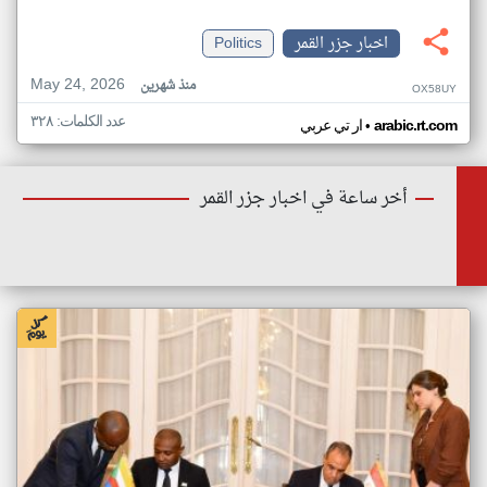
اخبار جزر القمر
Politics
May 24, 2026
منذ شهرين
OX58UY
عدد الكلمات: ٣٢٨
•
arabic.rt.com
ار تي عربي
أخر ساعة في اخبار جزر القمر