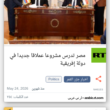
مصر تدرس مشروعا عملاقا جديدا في
دولة إفريقية
اخبار جزر القمر
Politics
May 24, 2026
منذ شهرين
NH91ES
عدد الكلمات: ٢٥٤
•
arabic.rt.com
ار تي عربي