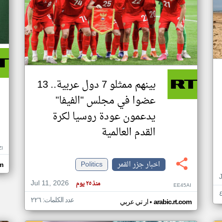
بينهم ممثلو 7 دول عربية.. 13
عضوا في مجلس "الفيفا"
يدعمون عودة روسيا لكرة
القدم العالمية
ZI
اخبار جزر القمر
Politics
om
Jul 11, 2026
منذ ٢٥ يوم
EE45AI
عدد الكلمات: ٢٢٦
•
arabic.rt.com
ار تي عربي