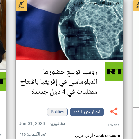
اخبار جزر القمر من ار تي عربي
اخ
روسيا توسع حضورها
الدبلوماسي في إفريقيا بافتتاح
ممثليات في 4 دول جديدة
اخبار جزر القمر
Politics
Jun 01, 2026
منذ شهرين
TN75KY
عدد الكلمات: ٢١٥
•
Y
arabic.rt.com
ار تي عربي