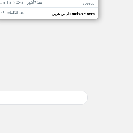
Jan 16, 2026
منذ ٦ أشهر
YD16SE
عدد الكلمات: ١٠٩
•
arabic.rt.com
ار تي عربي