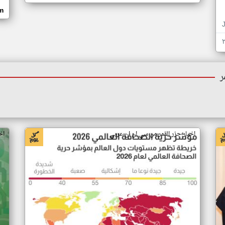
om
ر
اخبار جزر القمر من سي ان ان عربي
اخ