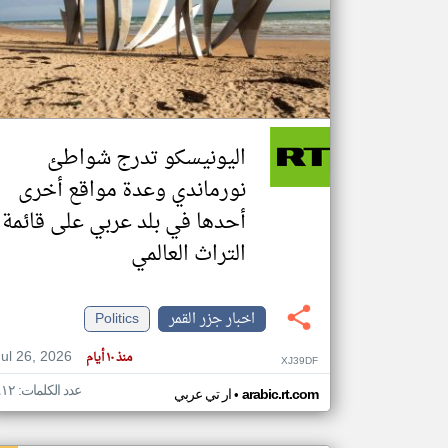
تعبر
المقالات
الموجوده
هنا عن
وجهة
اليونيسكو تدرج شواطئ
نظر
كاتبيها.
نورماندي وعدة مواقع أخرى
أحدها في بلد عربي على قائمة
التراث العالمي
اخبار جزر القمر
Politics
Jul 26, 2026
منذ ١٠ أيام
XJ39DF
عدد الكلمات: ٤١٢
•
arabic.rt.com
ار تي عربي