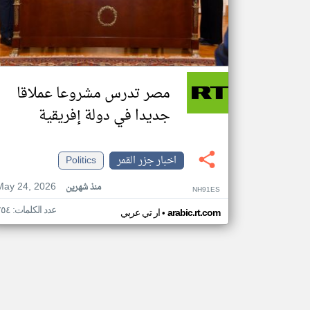
مصر تدرس مشروعا عملاقا
جديدا في دولة إفريقية
اخبار جزر القمر
Politics
May 24, 2026
منذ شهرين
NH91ES
عدد الكلمات: ٢٥٤
•
arabic.rt.com
ار تي عربي