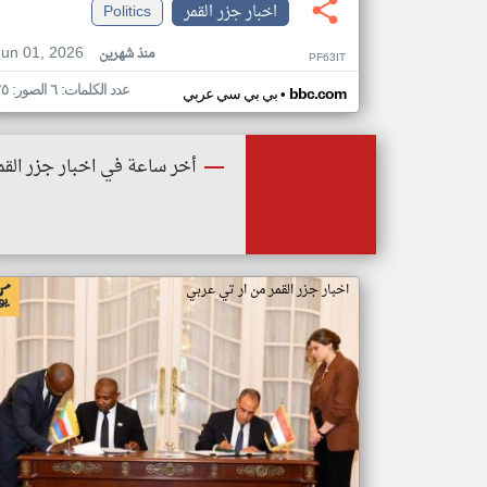
اخبار جزر القمر
Politics
Jun 01, 2026
منذ شهرين
PF63IT
عدد الكلمات: ٦ الصور: ٢٥
•
bbc.com
بي بي سي عربي
أخر ساعة في اخبار جزر القم
اخبار جزر القمر من ار تي عربي