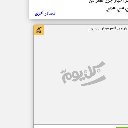
ر اخبار جزر القمر من
ي سي عربي
مصادر أخرى
بار جزر القمر من ار تي عربي