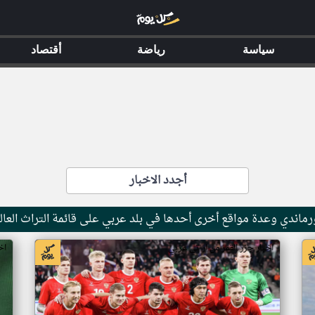
سياسة
رياضة
أقتصاد
أجدد الاخبار
ماندي وعدة مواقع أخرى أحدها في بلد عربي على قائمة التراث العال
اخبار جزر القمر من ار تي عربي
اخ