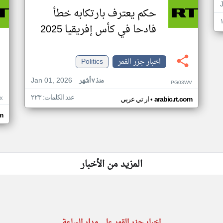
حكم يعترف بارتكابه خطأ
فادحا في كأس إفريقيا 2025
اخبار جزر القمر
Politics
Jan 01, 2026
منذ ٧ أشهر
PG03WV
عدد الكلمات: ٢٢٣
•
X
arabic.rt.com
ار تي عربي
om
المزيد من الأخبار
اخبار جزر القمر على مدار الساعة