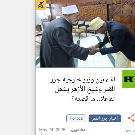
بار جزر القمر من ار تي عربي
لقاء بين وزير خارجية جزر
القمر وشيخ الأزهر يشعل
تفاعلا.. ما قصته؟
اخبار جزر القمر
Politics
May 24, 2026
منذ شهرين
OX58U