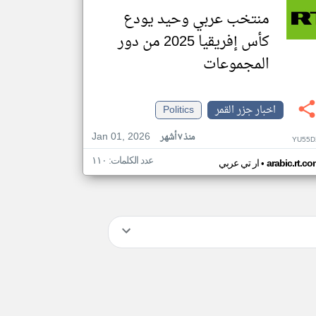
منتخب عربي وحيد يودع
كأس إفريقيا 2025 من دور
المجموعات
اخبار جزر القمر
Politics
Jan 01, 2026
منذ ٧ أشهر
YU55D
عدد الكلمات: ١١٠
•
arabic.rt.c
ار تي عربي