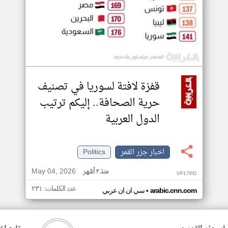
قفزة لافتة لسوريا في تصنيف
حرية الصحافة.. إليكم ترتيب
الدول العربية
اخبار جزر القمر
Politics
May 04, 2026
منذ ٣ أشهر
VF17PD
عدد الكلمات: ٢٣١
•
arabic.cnn.com
سي ان ان عربي