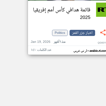
قائمة هدافي كأس أمم إفريقيا
2025
اخبار جزر القمر
Politics
Jan 19, 2026
منذ ٦ أشهر
QG60Y
عدد الكلمات: ١٤١
•
arabic.rt.c
ار تي عربي