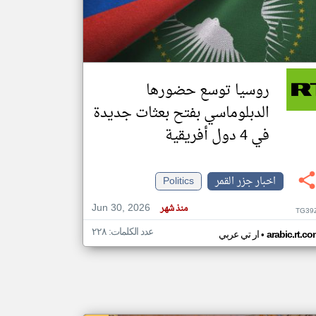
klyoum.com
تغيير الدولة
مصادر الأخبار من جزر القمر
روسيا توسع حضورها
اخبار جزر القمر على مدار الساعة
الدبلوماسي بفتح بعثات جديدة
أهم اخبار جزر القمر العاجلة والمباشرة
في 4 دول أفريقية
اخبار جزر القمر
Politics
Jun 30, 2026
منذ شهر
TG39
عدد الكلمات: ٢٢٨
•
arabic.rt.c
ار تي عربي