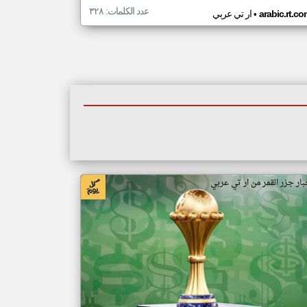
عدد الكلمات: ٣٢٨
•
arabic.rt.c
ار تي عربي
بار جزر القمر من ار تي عربي