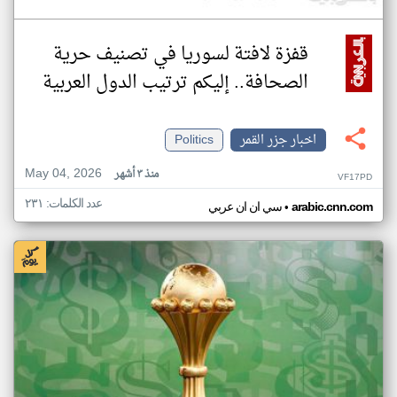
قفزة لافتة لسوريا في تصنيف حرية
الصحافة.. إليكم ترتيب الدول العربية
اخبار جزر القمر
Politics
May 04, 2026
منذ ٣ أشهر
VF17PD
عدد الكلمات: ٢٣١
•
arabic.cnn.com
سي ان ان عربي