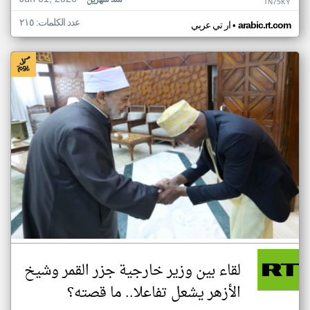
منذ شهرين
TN75KY
عدد الكلمات: ٢١٥
•
arabic.rt.com
ار تي عربي
لقاء بين وزير خارجية جزر القمر وشيخ
الأزهر يشعل تفاعلا.. ما قصته؟