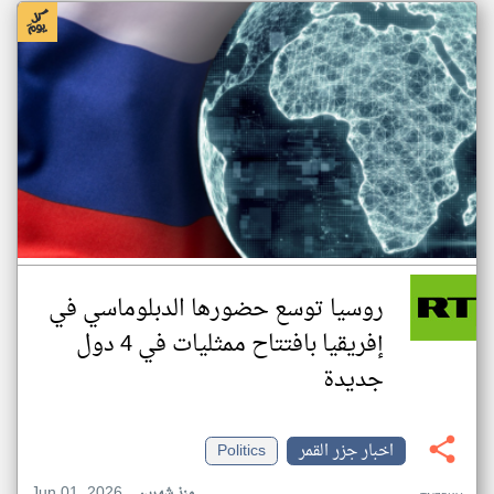
روسيا توسع حضورها الدبلوماسي في
إفريقيا بافتتاح ممثليات في 4 دول
جديدة
اخبار جزر القمر
Politics
Jun 01, 2026