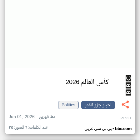
كأس العالم 2026
اخبار جزر القمر
Politics
Jun 01, 2026
منذ شهرين
PF63IT
عدد الكلمات: ٦ الصور: ٢٥
•
bbc.com
بي بي سي عربي