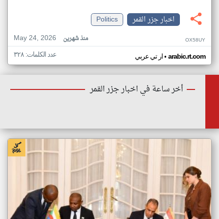
اخبار جزر القمر
Politics
May 24, 2026
منذ شهرين
OX58UY
عدد الكلمات: ٣٢٨
•
arabic.rt.com
ار تي عربي
أخر ساعة في اخبار جزر القمر