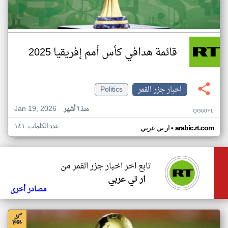
قائمة هدافي كأس أمم إفريقيا 2025
اخبار جزر القمر
Politics
Jan 19, 2026
منذ ٦ أشهر
QG60YL
عدد الكلمات: ١٤١
•
arabic.rt.com
ار تي عربي
تابع اخر اخبار جزر القمر من
ار تي عربي
مصادر أخرى