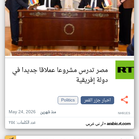
مصر تدرس مشروعا عملاقا جديدا في
دولة إفريقية
اخبار جزر القمر
Politics
May 24, 2026
منذ شهرين
NH91ES
عدد الكلمات: ٢٥٤
•
arabic.rt.com
ار تي عربي