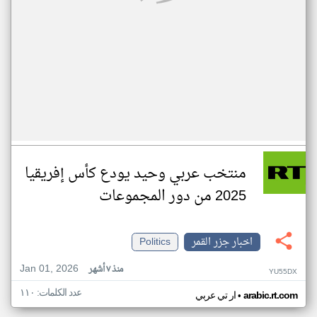
منتخب عربي وحيد يودع كأس إفريقيا
2025 من دور المجموعات
اخبار جزر القمر
Politics
Jan 01, 2026
منذ ٧ أشهر
YU55DX
عدد الكلمات: ١١٠
•
arabic.rt.com
ار تي عربي