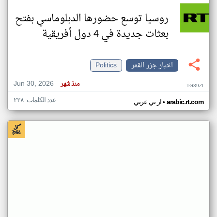
روسيا توسع حضورها الدبلوماسي بفتح
بعثات جديدة في 4 دول أفريقية
اخبار جزر القمر
Politics
Jun 30, 2026
منذ شهر
TG39ZI
عدد الكلمات: ٢٢٨
•
arabic.rt.com
ار تي عربي