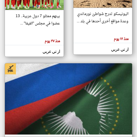
اليونيسكو تدرج شواطئ نورماندي
بينهم ممثلو 7 دول عربية.. 13
klyoum.com
وعدة مواقع أخرى أحدها في بلد ...
تغيير الدولة
عضوا في مجلس "الفيفا" ...
تعبر
مصادر الأخبار من جزر القمر
المقالات
الموجوده
اخبار جزر القمر على مدار الساعة
منذ ١٢ يوم
هنا عن
منذ ٢٧ يوم
وجهة
نظر
أهم اخبار جزر القمر العاجلة والمباشرة
ار تي عربي
كاتبيها.
ار تي عربي