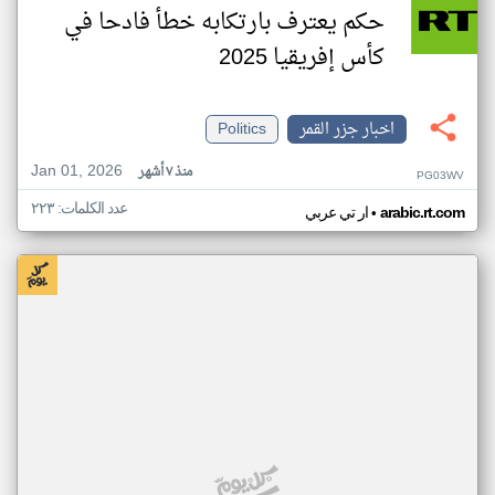
حكم يعترف بارتكابه خطأ فادحا في
كأس إفريقيا 2025
اخبار جزر القمر
Politics
Jan 01, 2026
منذ ٧ أشهر
PG03WV
عدد الكلمات: ٢٢٣
•
arabic.rt.com
ار تي عربي