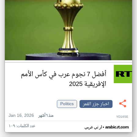
أفضل 7 نجوم عرب في كأس الأمم
الإفريقية 2025
اخبار جزر القمر
Politics
Jan 16, 2026
منذ ٦ أشهر
YD16SE
عدد الكلمات: ١٠٩
•
arabic.rt.com
ار تي عربي