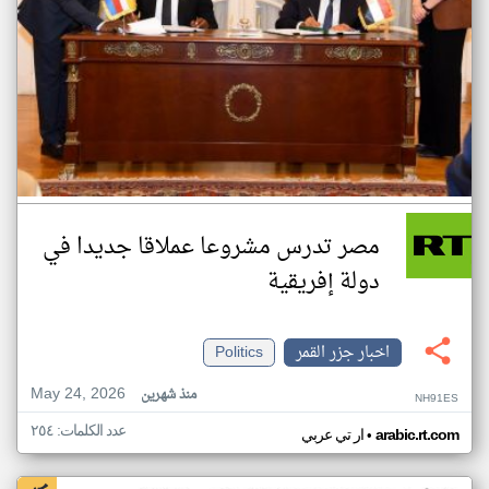
مصر تدرس مشروعا عملاقا جديدا في
دولة إفريقية
اخبار جزر القمر
Politics
May 24, 2026
منذ شهرين
NH91ES
عدد الكلمات: ٢٥٤
•
arabic.rt.com
ار تي عربي