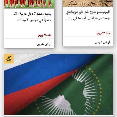
اليونيسكو تدرج شواطئ نورماندي
بينهم ممثلو 7 دول عربية.. 13
klyoum.com
وعدة مواقع أخرى أحدها في بلد ...
تغيير الدولة
عضوا في مجلس "الفيفا" ...
تعبر
مصادر الأخبار من جزر القمر
المقالات
الموجوده
اخبار جزر القمر على مدار الساعة
منذ ١٣ يوم
هنا عن
منذ ٢٨ يوم
وجهة
نظر
أهم اخبار جزر القمر العاجلة والمباشرة
ار تي عربي
كاتبيها.
ار تي عربي