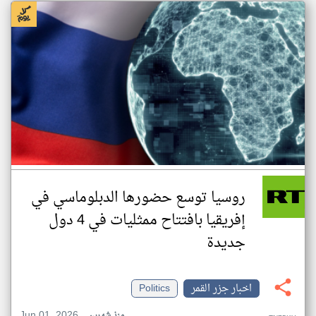
روسيا توسع حضورها الدبلوماسي في
إفريقيا بافتتاح ممثليات في 4 دول
جديدة
اخبار جزر القمر
Politics
Jun 01, 2026