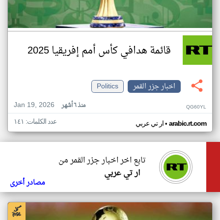
قائمة هدافي كأس أمم إفريقيا 2025
اخبار جزر القمر
Politics
Jan 19, 2026
منذ ٦ أشهر
QG60YL
عدد الكلمات: ١٤١
•
arabic.rt.com
ار تي عربي
تابع اخر اخبار جزر القمر من
ار تي عربي
مصادر أخرى