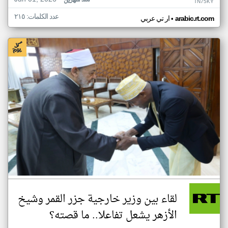
منذ شهرين
TN75KY
عدد الكلمات: ٢١٥
•
arabic.rt.com
ار تي عربي
لقاء بين وزير خارجية جزر القمر وشيخ
الأزهر يشعل تفاعلا.. ما قصته؟