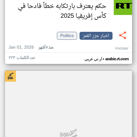
حكم يعترف بارتكابه خطأ فادحا في
كأس إفريقيا 2025
اخبار جزر القمر
Politics
Jan 01, 2026
منذ ٧ أشهر
PG03WV
عدد الكلمات: ٢٢٣
•
arabic.rt.com
ار تي عربي