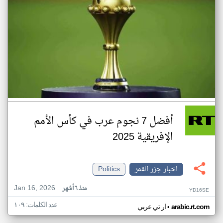
أفضل 7 نجوم عرب في كأس الأمم
الإفريقية 2025
اخبار جزر القمر
Politics
Jan 16, 2026
منذ ٦ أشهر
YD16SE
عدد الكلمات: ١٠٩
•
arabic.rt.com
ار تي عربي