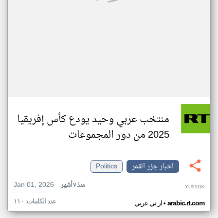
منتخب عربي وحيد يودع كأس إفريقيا
2025 من دور المجموعات
اخبار جزر القمر
Politics
Jan 01, 2026
منذ ٧ أشهر
YU55DX
عدد الكلمات: ١١٠
•
arabic.rt.com
ار تي عربي