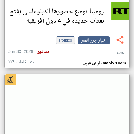
روسيا توسع حضورها الدبلوماسي بفتح
بعثات جديدة في 4 دول أفريقية
اخبار جزر القمر
Politics
Jun 30, 2026
منذ شهر
TG39ZI
عدد الكلمات: ٢٢٨
•
arabic.rt.com
ار تي عربي