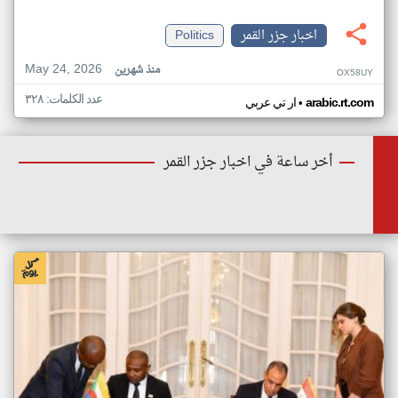
اخبار جزر القمر
Politics
May 24, 2026
منذ شهرين
OX58UY
عدد الكلمات: ٣٢٨
•
arabic.rt.com
ار تي عربي
أخر ساعة في اخبار جزر القمر