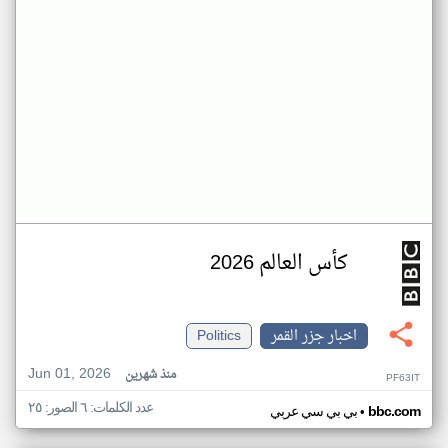
كأس العالم 2026
اخبار جزر القمر
Politics
Jun 01, 2026
منذ شهرين
PF63IT
عدد الكلمات: ٦ الصور: ٢٥
•
bbc.com
بي بي سي عربي