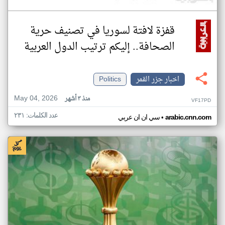
قفزة لافتة لسوريا في تصنيف حرية
الصحافة.. إليكم ترتيب الدول العربية
اخبار جزر القمر
Politics
May 04, 2026
منذ ٣ أشهر
VF17PD
عدد الكلمات: ٢٣١
•
arabic.cnn.com
سي ان ان عربي