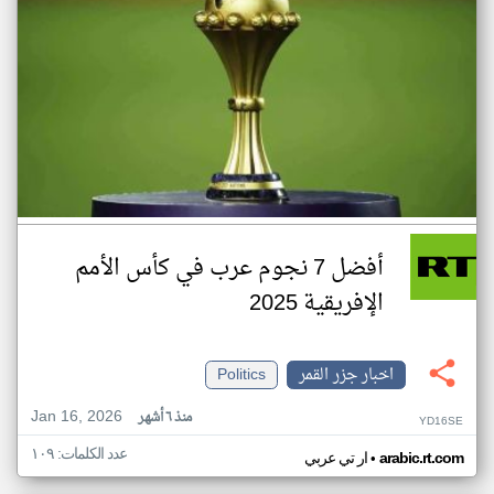
أفضل 7 نجوم عرب في كأس الأمم
الإفريقية 2025
اخبار جزر القمر
Politics
Jan 16, 2026
منذ ٦ أشهر
YD16SE
عدد الكلمات: ١٠٩
•
arabic.rt.com
ار تي عربي