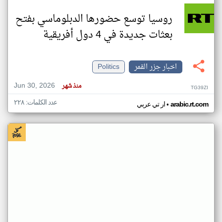
روسيا توسع حضورها الدبلوماسي بفتح
بعثات جديدة في 4 دول أفريقية
اخبار جزر القمر
Politics
Jun 30, 2026
منذ شهر
TG39ZI
عدد الكلمات: ٢٢٨
•
arabic.rt.com
ار تي عربي