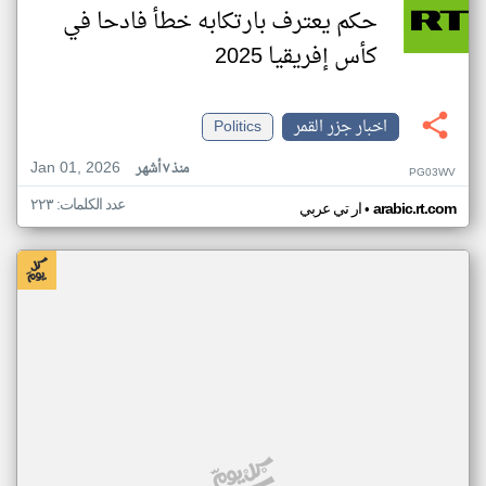
حكم يعترف بارتكابه خطأ فادحا في
كأس إفريقيا 2025
اخبار جزر القمر
Politics
Jan 01, 2026
منذ ٧ أشهر
PG03WV
عدد الكلمات: ٢٢٣
•
arabic.rt.com
ار تي عربي