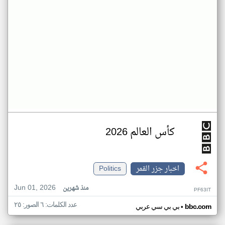
كأس العالم 2026
اخبار جزر القمر
Politics
Jun 01, 2026
منذ شهرين
PF63IT
عدد الكلمات: ٦ الصور: ٢٥
•
bbc.com
بي بي سي عربي