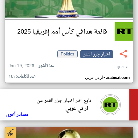
قائمة هدافي كأس أمم إفريقيا 2025
اخبار جزر القمر
Politics
Jan 19, 2026
منذ ٦ أشهر
QG60YL
عدد الكلمات: ١٤١
•
arabic.rt.com
ار تي عربي
تابع اخر اخبار جزر القمر من
ار تي عربي
مصادر أخرى