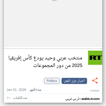
منتخب عربي وحيد يودع كأس إفريقيا
2025 من دور المجموعات
اخبار جزر القمر
Politics
Jan 01, 2026
منذ ٧ أشهر
YU55DX
عدد الكلمات: ١١٠
•
arabic.rt.com
ار تي عربي