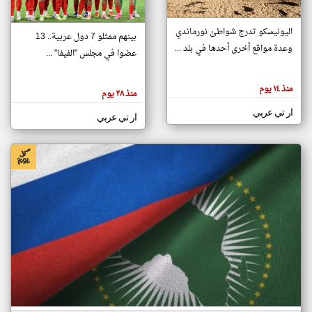
اليونيسكو تدرج شواطئ نورماندي
بينهم ممثلو 7 دول عربية.. 13
klyoum.com
وعدة مواقع أخرى أحدها في بلد ...
تغيير الدولة
عضوا في مجلس "الفيفا" ...
تعبر
مصادر الأخبار من جزر القمر
المقالات
الموجوده
اخبار جزر القمر على مدار الساعة
منذ ١٤ يوم
هنا عن
منذ ٢٨ يوم
وجهة
نظر
أهم اخبار جزر القمر العاجلة والمباشرة
ار تي عربي
كاتبيها.
ار تي عربي