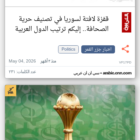
قفزة لافتة لسوريا في تصنيف حرية
الصحافة.. إليكم ترتيب الدول العربية
اخبار جزر القمر
Politics
May 04, 2026
منذ ٣ أشهر
VF17PD
عدد الكلمات: ٢٣١
•
arabic.cnn.com
سي ان ان عربي