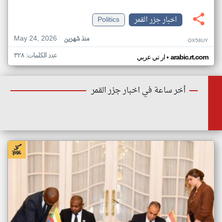
اخبار جزر القمر
Politics
May 24, 2026
منذ شهرين
OX58UY
عدد الكلمات: ٣٢٨
•
arabic.rt.com
ار تي عربي
أخر ساعة في اخبار جزر القمر