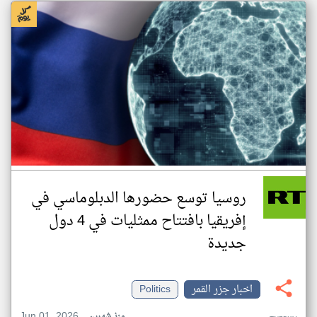
روسيا توسع حضورها الدبلوماسي في
إفريقيا بافتتاح ممثليات في 4 دول
جديدة
اخبار جزر القمر
Politics
Jun 01, 2026