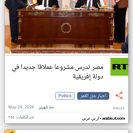
مصر تدرس مشروعا عملاقا جديدا في
دولة إفريقية
اخبار جزر القمر
Politics
May 24, 2026
منذ شهرين
NH91ES
عدد الكلمات: ٢٥٤
•
arabic.rt.com
ار تي عربي