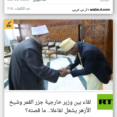
منذ شهرين
TN75KY
عدد الكلمات: ٢١٥
•
arabic.rt.com
ار تي عربي
لقاء بين وزير خارجية جزر القمر وشيخ
الأزهر يشعل تفاعلا.. ما قصته؟