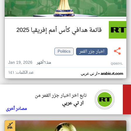
قائمة هدافي كأس أمم إفريقيا 2025
اخبار جزر القمر
Politics
Jan 19, 2026
منذ ٦ أشهر
QG60YL
عدد الكلمات: ١٤١
•
arabic.rt.com
ار تي عربي
تابع اخر اخبار جزر القمر من
ار تي عربي
مصادر أخرى