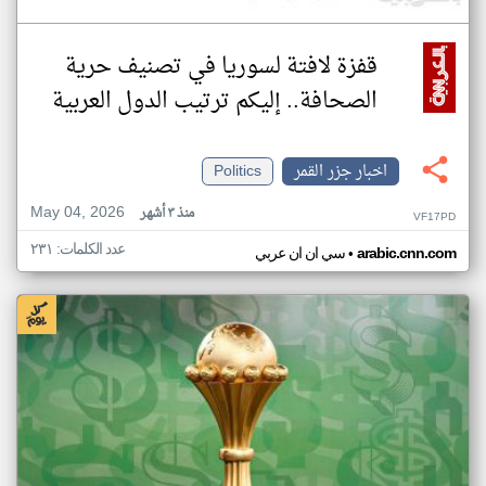
قفزة لافتة لسوريا في تصنيف حرية
الصحافة.. إليكم ترتيب الدول العربية
اخبار جزر القمر
Politics
May 04, 2026
منذ ٣ أشهر
VF17PD
عدد الكلمات: ٢٣١
•
arabic.cnn.com
سي ان ان عربي