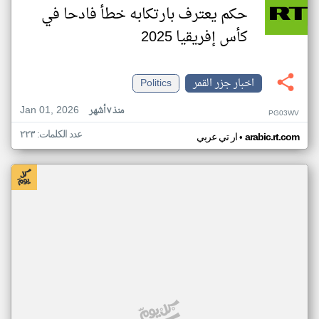
حكم يعترف بارتكابه خطأ فادحا في
كأس إفريقيا 2025
اخبار جزر القمر
Politics
Jan 01, 2026
منذ ٧ أشهر
PG03WV
عدد الكلمات: ٢٢٣
•
arabic.rt.com
ار تي عربي