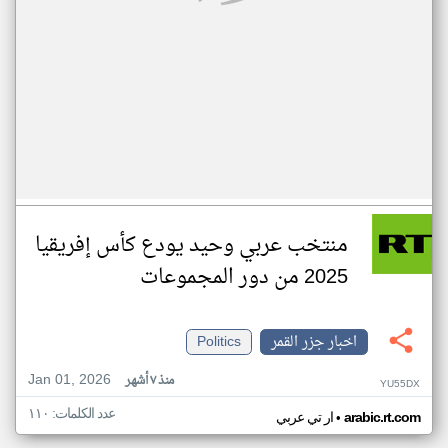
منتخب عربي وحيد يودع كأس إفريقيا
2025 من دور المجموعات
اخبار جزر القمر
Politics
Jan 01, 2026
منذ ٧ أشهر
YU55DX
عدد الكلمات: ١١٠
•
arabic.rt.com
ار تي عربي