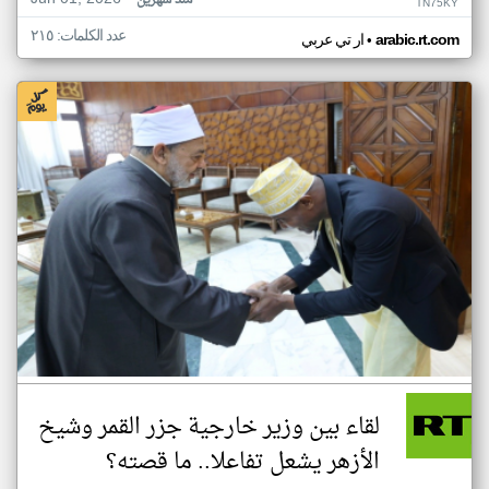
منذ شهرين
TN75KY
عدد الكلمات: ٢١٥
•
arabic.rt.com
ار تي عربي
لقاء بين وزير خارجية جزر القمر وشيخ
الأزهر يشعل تفاعلا.. ما قصته؟