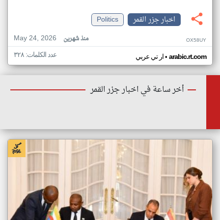
اخبار جزر القمر
Politics
May 24, 2026
منذ شهرين
OX58UY
عدد الكلمات: ٣٢٨
•
arabic.rt.com
ار تي عربي
أخر ساعة في اخبار جزر القمر