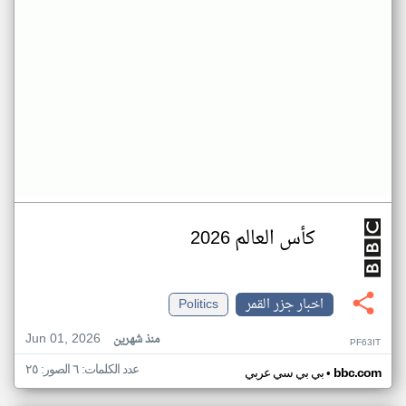
كأس العالم 2026
اخبار جزر القمر
Politics
Jun 01, 2026
منذ شهرين
PF63IT
عدد الكلمات: ٦ الصور: ٢٥
•
bbc.com
بي بي سي عربي