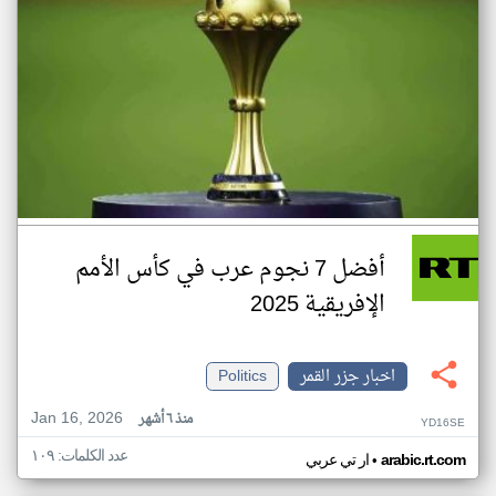
أفضل 7 نجوم عرب في كأس الأمم
الإفريقية 2025
اخبار جزر القمر
Politics
Jan 16, 2026
منذ ٦ أشهر
YD16SE
عدد الكلمات: ١٠٩
•
arabic.rt.com
ار تي عربي