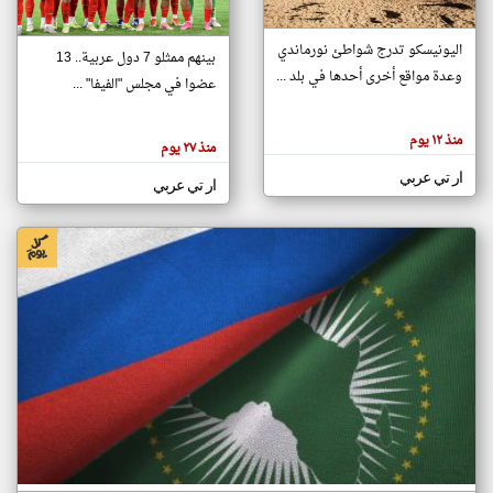
اليونيسكو تدرج شواطئ نورماندي
بينهم ممثلو 7 دول عربية.. 13
klyoum.com
وعدة مواقع أخرى أحدها في بلد ...
تغيير الدولة
عضوا في مجلس "الفيفا" ...
تعبر
مصادر الأخبار من جزر القمر
المقالات
الموجوده
اخبار جزر القمر على مدار الساعة
منذ ١٢ يوم
هنا عن
منذ ٢٧ يوم
وجهة
نظر
أهم اخبار جزر القمر العاجلة والمباشرة
ار تي عربي
كاتبيها.
ار تي عربي