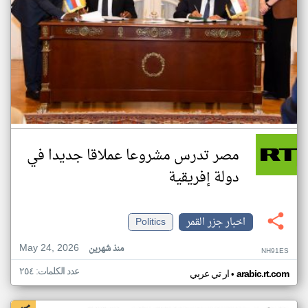
مصر تدرس مشروعا عملاقا جديدا في
دولة إفريقية
اخبار جزر القمر
Politics
May 24, 2026
منذ شهرين
NH91ES
عدد الكلمات: ٢٥٤
•
arabic.rt.com
ار تي عربي