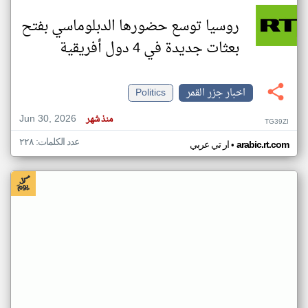
روسيا توسع حضورها الدبلوماسي بفتح
بعثات جديدة في 4 دول أفريقية
اخبار جزر القمر
Politics
Jun 30, 2026
منذ شهر
TG39ZI
عدد الكلمات: ٢٢٨
•
arabic.rt.com
ار تي عربي