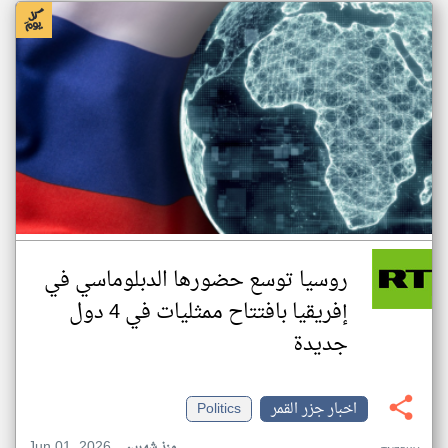
روسيا توسع حضورها الدبلوماسي في
إفريقيا بافتتاح ممثليات في 4 دول
جديدة
اخبار جزر القمر
Politics
Jun 01, 2026