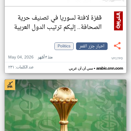
قفزة لافتة لسوريا في تصنيف حرية
الصحافة.. إليكم ترتيب الدول العربية
اخبار جزر القمر
Politics
May 04, 2026
منذ ٣ أشهر
VF17PD
عدد الكلمات: ٢٣١
•
arabic.cnn.com
سي ان ان عربي