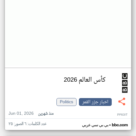
كأس العالم 2026
اخبار جزر القمر
Politics
Jun 01, 2026
منذ شهرين
PF63IT
عدد الكلمات: ٦ الصور: ٢٥
•
bbc.com
بي بي سي عربي