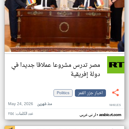
مصر تدرس مشروعا عملاقا جديدا في
دولة إفريقية
اخبار جزر القمر
Politics
May 24, 2026
منذ شهرين
NH91ES
عدد الكلمات: ٢٥٤
•
arabic.rt.com
ار تي عربي