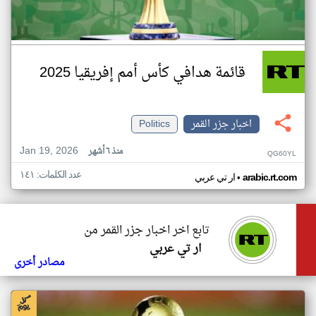
قائمة هدافي كأس أمم إفريقيا 2025
اخبار جزر القمر
Politics
Jan 19, 2026
منذ ٦ أشهر
QG60YL
عدد الكلمات: ١٤١
•
arabic.rt.com
ار تي عربي
تابع اخر اخبار جزر القمر من
ار تي عربي
مصادر أخرى