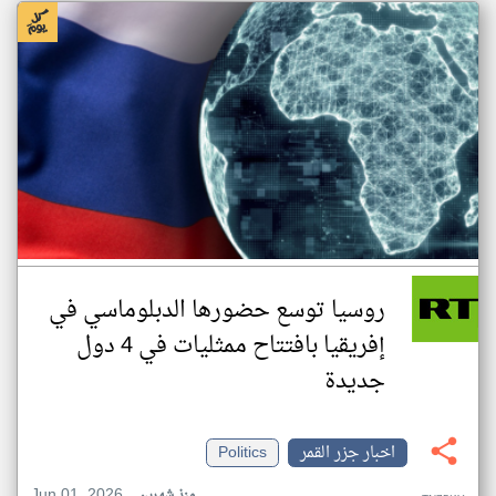
روسيا توسع حضورها الدبلوماسي في
إفريقيا بافتتاح ممثليات في 4 دول
جديدة
اخبار جزر القمر
Politics
Jun 01, 2026