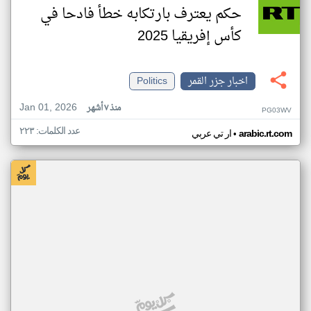
حكم يعترف بارتكابه خطأ فادحا في
كأس إفريقيا 2025
اخبار جزر القمر
Politics
Jan 01, 2026
منذ ٧ أشهر
PG03WV
عدد الكلمات: ٢٢٣
•
arabic.rt.com
ار تي عربي