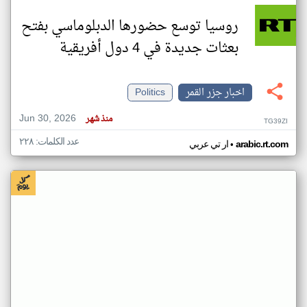
روسيا توسع حضورها الدبلوماسي بفتح
بعثات جديدة في 4 دول أفريقية
اخبار جزر القمر
Politics
Jun 30, 2026
منذ شهر
TG39ZI
عدد الكلمات: ٢٢٨
•
arabic.rt.com
ار تي عربي