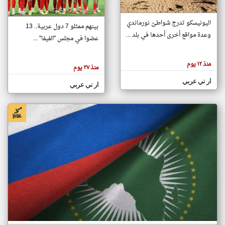
اليونيسكو تدرج شواطئ نورماندي
بينهم ممثلو 7 دول عربية.. 13
klyoum.com
وعدة مواقع أخرى أحدها في بلد ...
تغيير الدولة
عضوا في مجلس "الفيفا" ...
تعبر
مصادر الأخبار من جزر القمر
المقالات
الموجوده
اخبار جزر القمر على مدار الساعة
منذ ١٢ يوم
هنا عن
منذ ٢٧ يوم
وجهة
نظر
أهم اخبار جزر القمر العاجلة والمباشرة
ار تي عربي
كاتبيها.
ار تي عربي