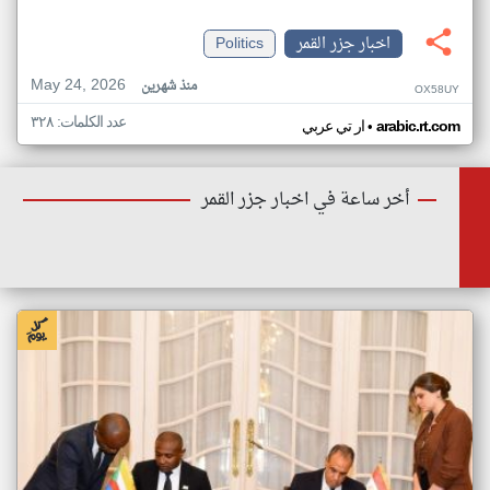
اخبار جزر القمر
Politics
May 24, 2026
منذ شهرين
OX58UY
عدد الكلمات: ٣٢٨
•
arabic.rt.com
ار تي عربي
أخر ساعة في اخبار جزر القمر