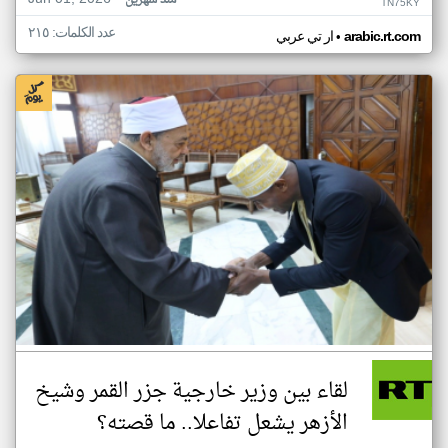
منذ شهرين
TN75KY
عدد الكلمات: ٢١٥
•
arabic.rt.com
ار تي عربي
لقاء بين وزير خارجية جزر القمر وشيخ
الأزهر يشعل تفاعلا.. ما قصته؟