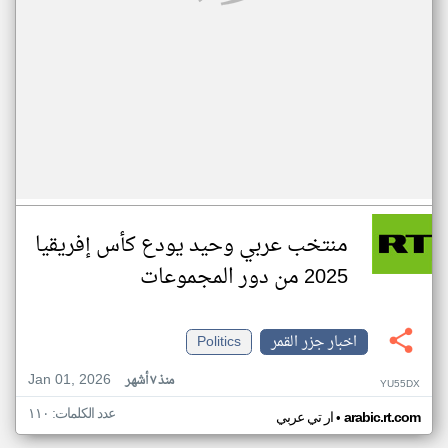
منتخب عربي وحيد يودع كأس إفريقيا
2025 من دور المجموعات
اخبار جزر القمر
Politics
Jan 01, 2026
منذ ٧ أشهر
YU55DX
عدد الكلمات: ١١٠
•
arabic.rt.com
ار تي عربي