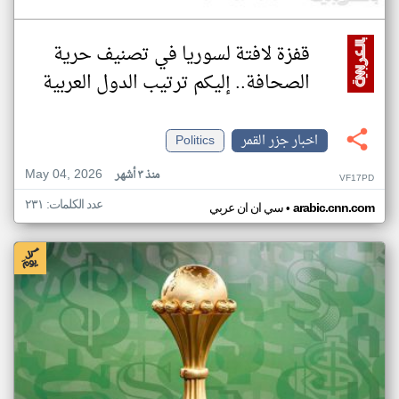
قفزة لافتة لسوريا في تصنيف حرية
الصحافة.. إليكم ترتيب الدول العربية
اخبار جزر القمر
Politics
May 04, 2026
منذ ٣ أشهر
VF17PD
عدد الكلمات: ٢٣١
•
arabic.cnn.com
سي ان ان عربي