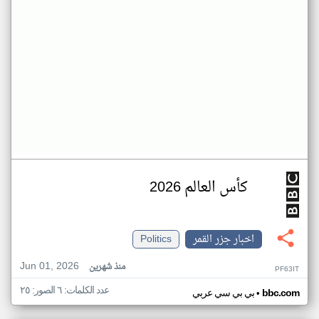
كأس العالم 2026
اخبار جزر القمر
Politics
Jun 01, 2026
منذ شهرين
PF63IT
عدد الكلمات: ٦ الصور: ٢٥
•
bbc.com
بي بي سي عربي