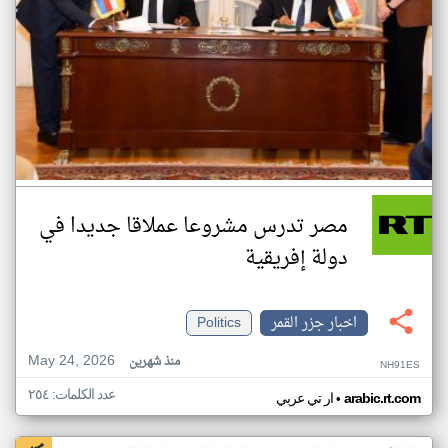
مصر تدرس مشروعا عملاقا جديدا في
دولة إفريقية
اخبار جزر القمر
Politics
May 24, 2026
منذ شهرين
NH91ES
عدد الكلمات: ٢٥٤
•
arabic.rt.com
ار تي عربي