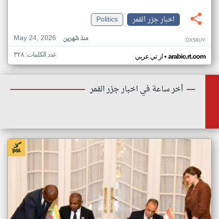
اخبار جزر القمر
Politics
May 24, 2026
منذ شهرين
OX58UY
عدد الكلمات: ٣٢٨
•
arabic.rt.com
ار تي عربي
أخر ساعة في اخبار جزر القمر