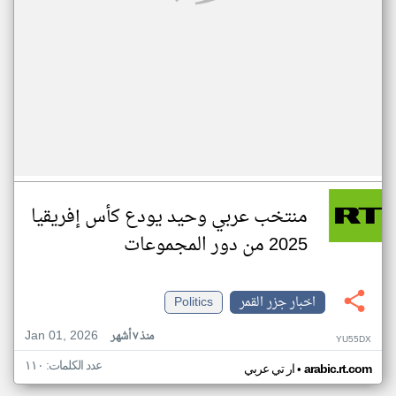
منتخب عربي وحيد يودع كأس إفريقيا
2025 من دور المجموعات
اخبار جزر القمر
Politics
Jan 01, 2026
منذ ٧ أشهر
YU55DX
عدد الكلمات: ١١٠
•
arabic.rt.com
ار تي عربي