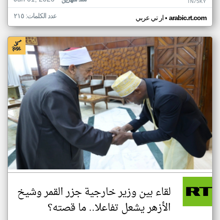
منذ شهرين
TN75KY
عدد الكلمات: ٢١٥
•
arabic.rt.com
ار تي عربي
لقاء بين وزير خارجية جزر القمر وشيخ
الأزهر يشعل تفاعلا.. ما قصته؟