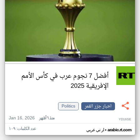
أفضل 7 نجوم عرب في كأس الأمم
الإفريقية 2025
اخبار جزر القمر
Politics
Jan 16, 2026
منذ ٦ أشهر
YD16SE
عدد الكلمات: ١٠٩
•
arabic.rt.com
ار تي عربي