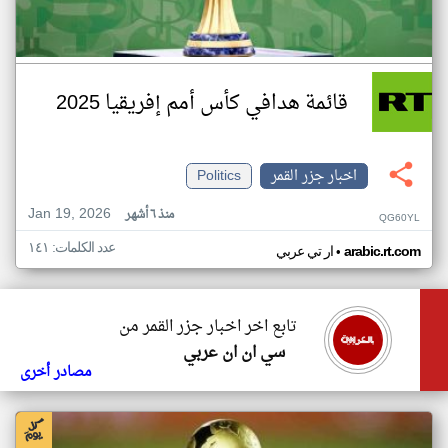
قائمة هدافي كأس أمم إفريقيا 2025
اخبار جزر القمر
Politics
Jan 19, 2026
منذ ٦ أشهر
QG60YL
عدد الكلمات: ١٤١
•
arabic.rt.com
ار تي عربي
تابع اخر اخبار جزر القمر من
سي ان ان عربي
مصادر أخرى