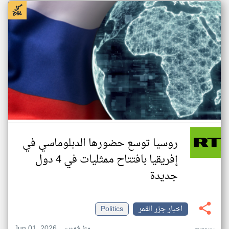
روسيا توسع حضورها الدبلوماسي في
إفريقيا بافتتاح ممثليات في 4 دول
جديدة
اخبار جزر القمر
Politics
Jun 01, 2026