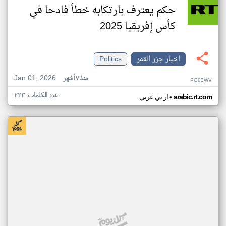
حكم يعترف بارتكابه خطأ فادحا في
كأس إفريقيا 2025
اخبار جزر القمر
Politics
Jan 01, 2026
منذ ٧ أشهر
PG03WV
عدد الكلمات: ٢٢٣
•
arabic.rt.com
ار تي عربي