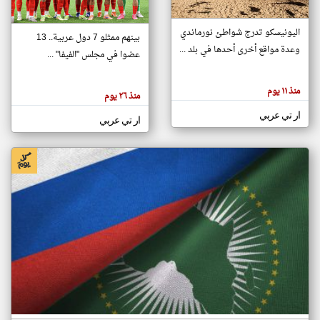
اليونيسكو تدرج شواطئ نورماندي
بينهم ممثلو 7 دول عربية.. 13
klyoum.com
وعدة مواقع أخرى أحدها في بلد ...
تغيير الدولة
عضوا في مجلس "الفيفا" ...
تعبر
مصادر الأخبار من جزر القمر
المقالات
الموجوده
اخبار جزر القمر على مدار الساعة
منذ ١١ يوم
هنا عن
منذ ٢٦ يوم
وجهة
نظر
أهم اخبار جزر القمر العاجلة والمباشرة
ار تي عربي
كاتبيها.
ار تي عربي