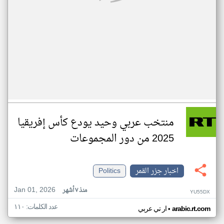
منتخب عربي وحيد يودع كأس إفريقيا
2025 من دور المجموعات
اخبار جزر القمر
Politics
Jan 01, 2026
منذ ٧ أشهر
YU55DX
عدد الكلمات: ١١٠
•
arabic.rt.com
ار تي عربي