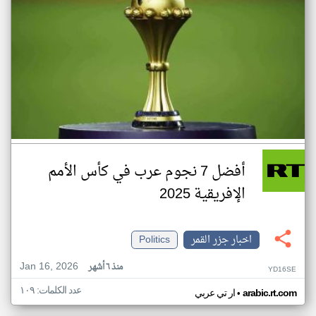
أفضل 7 نجوم عرب في كأس الأمم
الإفريقية 2025
اخبار جزر القمر
Politics
Jan 16, 2026
منذ ٦ أشهر
YD16SE
عدد الكلمات: ١٠٩
•
arabic.rt.com
ار تي عربي