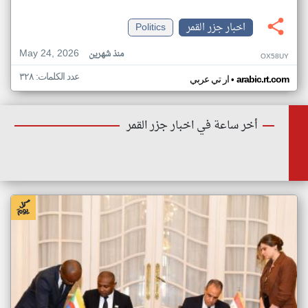
اخبار جزر القمر
Politics
May 24, 2026
منذ شهرين
OX58UY
عدد الكلمات: ٣٢٨
•
arabic.rt.com
ار تي عربي
أخر ساعة في اخبار جزر القمر