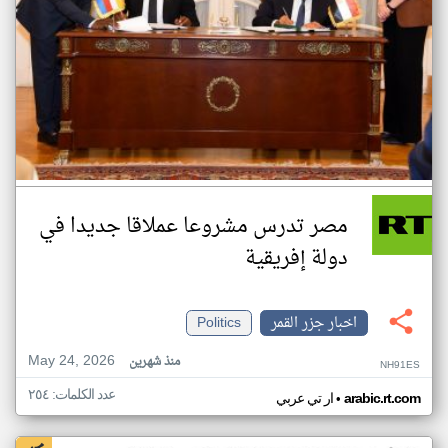
مصر تدرس مشروعا عملاقا جديدا في
دولة إفريقية
اخبار جزر القمر
Politics
May 24, 2026
منذ شهرين
NH91ES
عدد الكلمات: ٢٥٤
•
arabic.rt.com
ار تي عربي