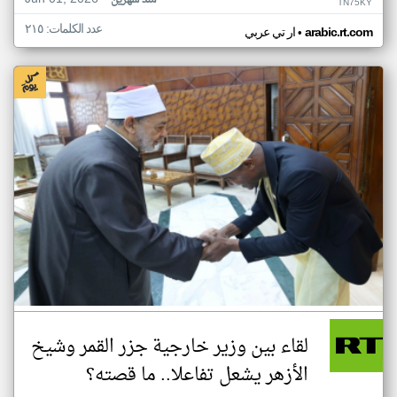
منذ شهرين
TN75KY
عدد الكلمات: ٢١٥
•
arabic.rt.com
ار تي عربي
لقاء بين وزير خارجية جزر القمر وشيخ
الأزهر يشعل تفاعلا.. ما قصته؟