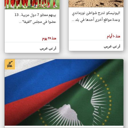
اليونيسكو تدرج شواطئ نورماندي
بينهم ممثلو 7 دول عربية.. 13
klyoum.com
وعدة مواقع أخرى أحدها في بلد ...
تغيير الدولة
عضوا في مجلس "الفيفا" ...
تعبر
مصادر الأخبار من جزر القمر
المقالات
الموجوده
اخبار جزر القمر على مدار الساعة
منذ ١٠ أيام
هنا عن
منذ ٢٥ يوم
وجهة
نظر
أهم اخبار جزر القمر العاجلة والمباشرة
ار تي عربي
كاتبيها.
ار تي عربي