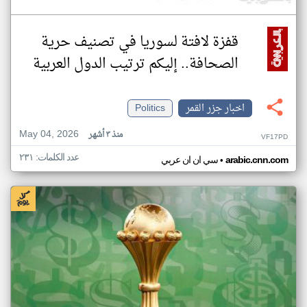
قفزة لافتة لسوريا في تصنيف حرية
الصحافة.. إليكم ترتيب الدول العربية
اخبار جزر القمر
Politics
May 04, 2026
منذ ٣ أشهر
VF17PD
عدد الكلمات: ٢٣١
•
arabic.cnn.com
سي ان ان عربي