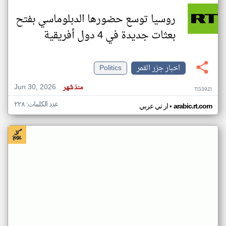
روسيا توسع حضورها الدبلوماسي بفتح
بعثات جديدة في 4 دول أفريقية
اخبار جزر القمر
Politics
Jun 30, 2026
منذ شهر
TG39ZI
عدد الكلمات: ٢٢٨
•
arabic.rt.com
ار تي عربي