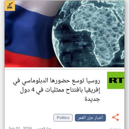
روسيا توسع حضورها الدبلوماسي في
إفريقيا بافتتاح ممثليات في 4 دول
جديدة
اخبار جزر القمر
Politics
Jun 01, 2026