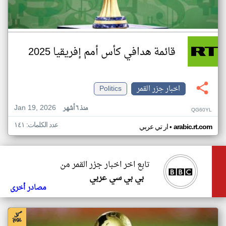
قائمة هدافي كأس أمم إفريقيا 2025
اخبار جزر القمر
Politics
Jan 19, 2026
منذ ٦ أشهر
QG60YL
عدد الكلمات: ١٤١
•
arabic.rt.com
ار تي عربي
تابع اخر اخبار جزر القمر من
بي بي سي عربي
مصادر أخرى