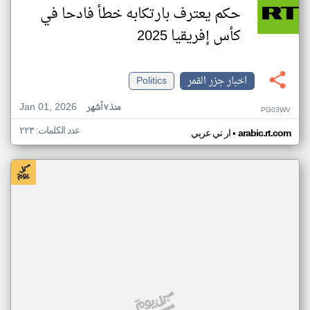
حكم يعترف بارتكابه خطأ فادحا في
كأس إفريقيا 2025
اخبار جزر القمر
Politics
Jan 01, 2026
منذ ٧ أشهر
PG03WV
عدد الكلمات: ٢٢٣
•
arabic.rt.com
ار تي عربي