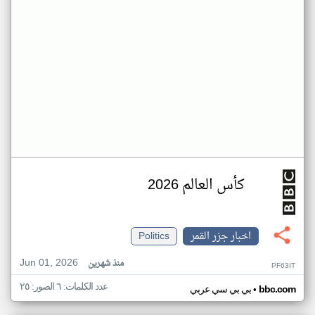
كأس العالم 2026
اخبار جزر القمر
Politics
Jun 01, 2026
منذ شهرين
PF63IT
عدد الكلمات: ٦ الصور: ٢٥
•
bbc.com
بي بي سي عربي