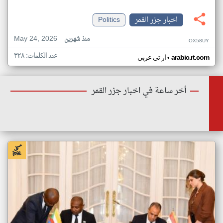
اخبار جزر القمر
Politics
May 24, 2026
منذ شهرين
OX58UY
عدد الكلمات: ٣٢٨
•
arabic.rt.com
ار تي عربي
أخر ساعة في اخبار جزر القمر