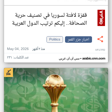
قفزة لافتة لسوريا في تصنيف حرية
الصحافة.. إليكم ترتيب الدول العربية
اخبار جزر القمر
Politics
May 04, 2026
منذ ٣ أشهر
VF17PD
عدد الكلمات: ٢٣١
•
arabic.cnn.com
سي ان ان عربي