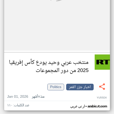
منتخب عربي وحيد يودع كأس إفريقيا
2025 من دور المجموعات
اخبار جزر القمر
Politics
Jan 01, 2026
منذ ٧ أشهر
YU55DX
عدد الكلمات: ١١٠
•
arabic.rt.com
ار تي عربي