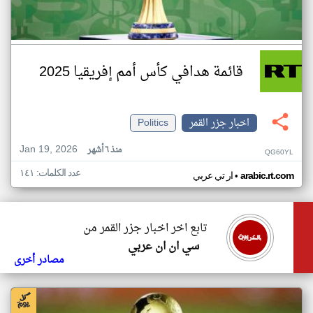
قائمة هدافي كأس أمم إفريقيا 2025
اخبار جزر القمر
Politics
Jan 19, 2026
منذ ٦ أشهر
QG60YL
عدد الكلمات: ١٤١
•
arabic.rt.com
ار تي عربي
تابع اخر اخبار جزر القمر من
سي ان ان عربي
مصادر أخرى