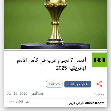
أفضل 7 نجوم عرب في كأس الأمم
الإفريقية 2025
اخبار جزر القمر
Politics
Jan 16, 2026
منذ ٦ أشهر
YD16SE
عدد الكلمات: ١٠٩
•
arabic.rt.com
ار تي عربي