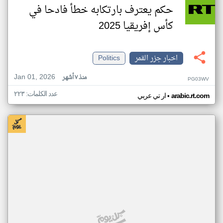
حكم يعترف بارتكابه خطأ فادحا في
كأس إفريقيا 2025
اخبار جزر القمر
Politics
Jan 01, 2026
منذ ٧ أشهر
PG03WV
عدد الكلمات: ٢٢٣
•
arabic.rt.com
ار تي عربي