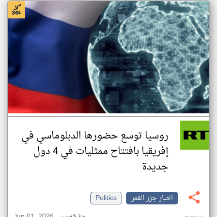
روسيا توسع حضورها الدبلوماسي في
إفريقيا بافتتاح ممثليات في 4 دول
جديدة
اخبار جزر القمر
Politics
Jun 01, 2026