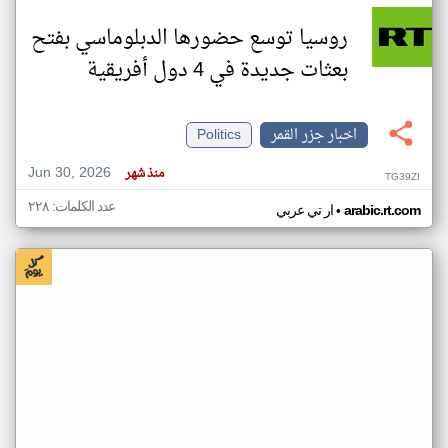
روسيا توسع حضورها الدبلوماسي بفتح
بعثات جديدة في 4 دول أفريقية
اخبار جزر القمر
Politics
Jun 30, 2026
منذ شهر
TG39ZI
عدد الكلمات: ٢٢٨
•
arabic.rt.com
ار تي عربي