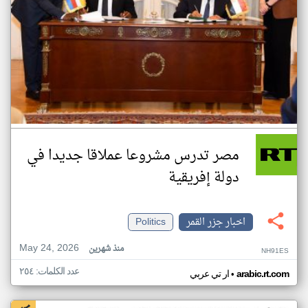
مصر تدرس مشروعا عملاقا جديدا في
دولة إفريقية
اخبار جزر القمر
Politics
May 24, 2026
منذ شهرين
NH91ES
عدد الكلمات: ٢٥٤
•
arabic.rt.com
ار تي عربي