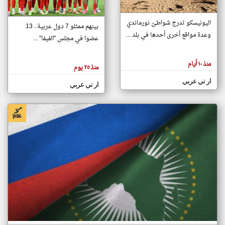
اليونيسكو تدرج شواطئ نورماندي
بينهم ممثلو 7 دول عربية.. 13
klyoum.com
وعدة مواقع أخرى أحدها في بلد ...
تغيير الدولة
عضوا في مجلس "الفيفا" ...
تعبر
مصادر الأخبار من جزر القمر
المقالات
الموجوده
اخبار جزر القمر على مدار الساعة
منذ ١٠ أيام
هنا عن
منذ ٢٥ يوم
وجهة
نظر
أهم اخبار جزر القمر العاجلة والمباشرة
ار تي عربي
كاتبيها.
ار تي عربي