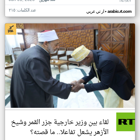
منذ شهرين
TN75KY
عدد الكلمات: ٢١٥
•
arabic.rt.com
ار تي عربي
لقاء بين وزير خارجية جزر القمر وشيخ
الأزهر يشعل تفاعلا.. ما قصته؟