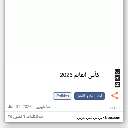
كأس العالم 2026
اخبار جزر القمر
Politics
Jun 01, 2026
منذ شهرين
PF63IT
عدد الكلمات: ٦ الصور: ٢٥
•
bbc.com
بي بي سي عربي