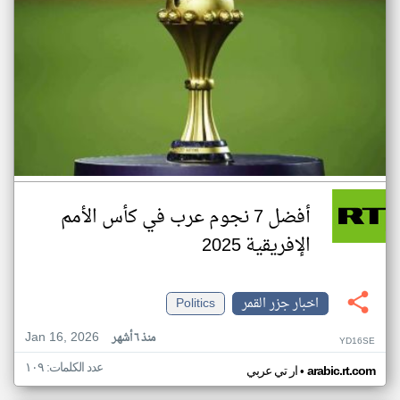
أفضل 7 نجوم عرب في كأس الأمم
الإفريقية 2025
اخبار جزر القمر
Politics
Jan 16, 2026
منذ ٦ أشهر
YD16SE
عدد الكلمات: ١٠٩
•
arabic.rt.com
ار تي عربي