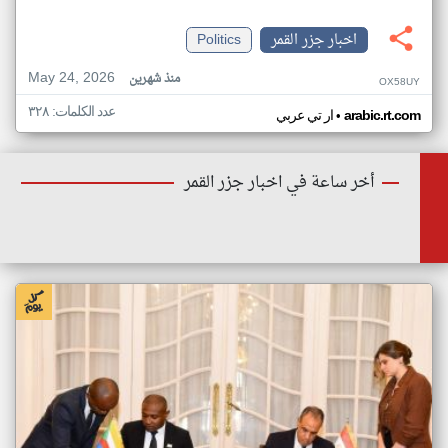
اخبار جزر القمر
Politics
May 24, 2026
منذ شهرين
OX58UY
عدد الكلمات: ٣٢٨
•
arabic.rt.com
ار تي عربي
أخر ساعة في اخبار جزر القمر