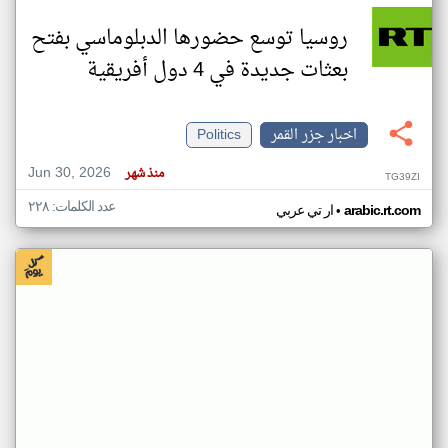
روسيا توسع حضورها الدبلوماسي بفتح
بعثات جديدة في 4 دول أفريقية
اخبار جزر القمر
Politics
Jun 30, 2026
منذ شهر
TG39ZI
عدد الكلمات: ٢٢٨
•
arabic.rt.com
ار تي عربي