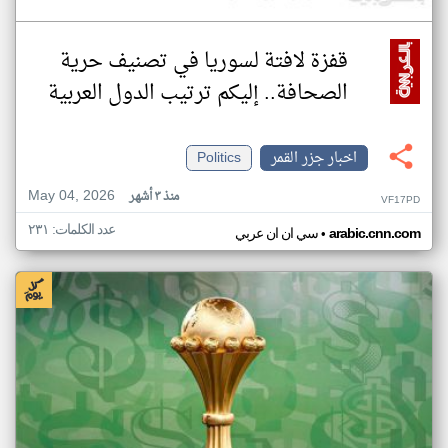
قفزة لافتة لسوريا في تصنيف حرية
الصحافة.. إليكم ترتيب الدول العربية
اخبار جزر القمر
Politics
May 04, 2026
منذ ٣ أشهر
VF17PD
عدد الكلمات: ٢٣١
•
arabic.cnn.com
سي ان ان عربي