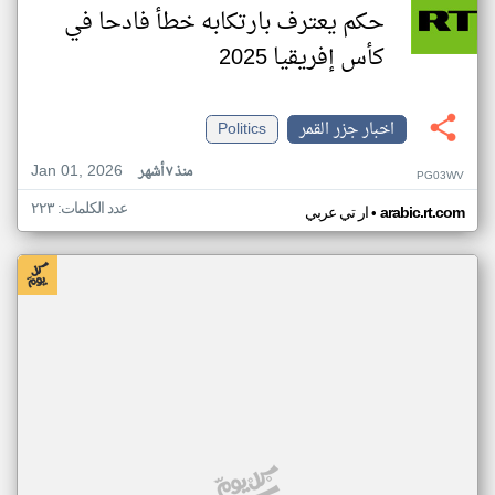
حكم يعترف بارتكابه خطأ فادحا في
كأس إفريقيا 2025
اخبار جزر القمر
Politics
Jan 01, 2026
منذ ٧ أشهر
PG03WV
عدد الكلمات: ٢٢٣
•
arabic.rt.com
ار تي عربي