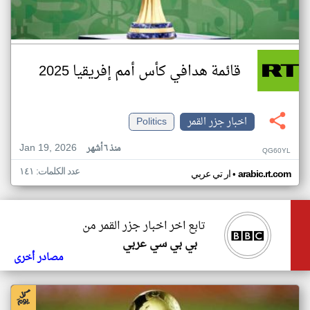
قائمة هدافي كأس أمم إفريقيا 2025
اخبار جزر القمر
Politics
Jan 19, 2026
منذ ٦ أشهر
QG60YL
عدد الكلمات: ١٤١
•
arabic.rt.com
ار تي عربي
تابع اخر اخبار جزر القمر من
بي بي سي عربي
مصادر أخرى