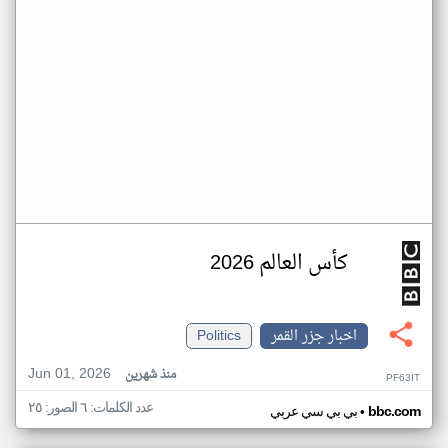
كأس العالم 2026
اخبار جزر القمر
Politics
Jun 01, 2026
منذ شهرين
PF63IT
عدد الكلمات: ٦ الصور: ٢٥
•
bbc.com
بي بي سي عربي