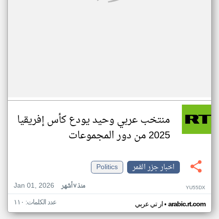
منتخب عربي وحيد يودع كأس إفريقيا
2025 من دور المجموعات
اخبار جزر القمر
Politics
Jan 01, 2026
منذ ٧ أشهر
YU55DX
عدد الكلمات: ١١٠
•
arabic.rt.com
ار تي عربي