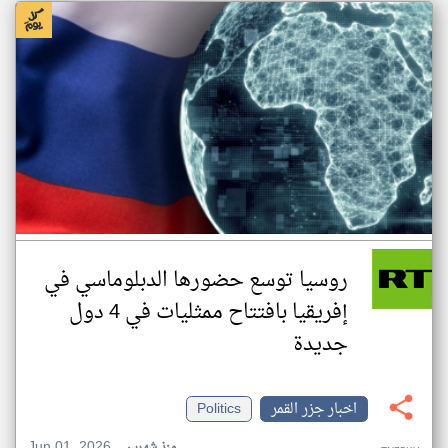
روسيا توسع حضورها الدبلوماسي في
إفريقيا بافتتاح ممثليات في 4 دول
جديدة
اخبار جزر القمر
Politics
Jun 01, 2026