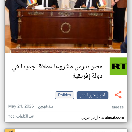
مصر تدرس مشروعا عملاقا جديدا في
دولة إفريقية
اخبار جزر القمر
Politics
May 24, 2026
منذ شهرين
NH91ES
عدد الكلمات: ٢٥٤
•
arabic.rt.com
ار تي عربي