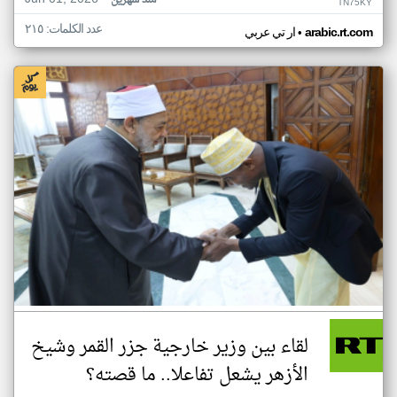
منذ شهرين
TN75KY
عدد الكلمات: ٢١٥
•
arabic.rt.com
ار تي عربي
لقاء بين وزير خارجية جزر القمر وشيخ
الأزهر يشعل تفاعلا.. ما قصته؟