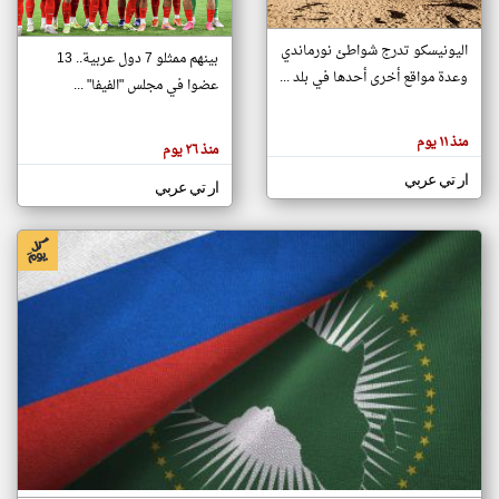
اليونيسكو تدرج شواطئ نورماندي
بينهم ممثلو 7 دول عربية.. 13
klyoum.com
وعدة مواقع أخرى أحدها في بلد ...
تغيير الدولة
عضوا في مجلس "الفيفا" ...
تعبر
مصادر الأخبار من جزر القمر
المقالات
الموجوده
اخبار جزر القمر على مدار الساعة
منذ ١١ يوم
هنا عن
منذ ٢٦ يوم
وجهة
نظر
أهم اخبار جزر القمر العاجلة والمباشرة
ار تي عربي
كاتبيها.
ار تي عربي