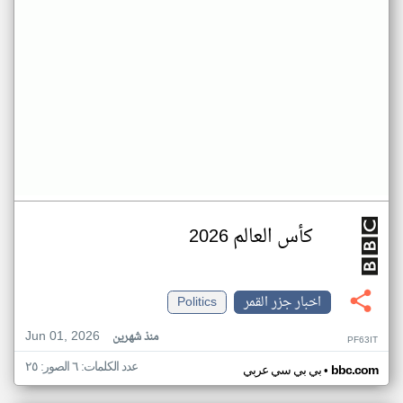
كأس العالم 2026
اخبار جزر القمر
Politics
Jun 01, 2026
منذ شهرين
PF63IT
عدد الكلمات: ٦ الصور: ٢٥
•
bbc.com
بي بي سي عربي