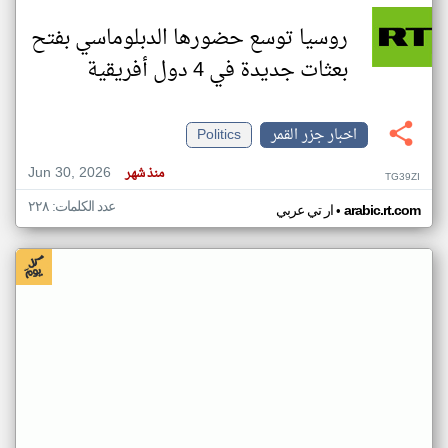
روسيا توسع حضورها الدبلوماسي بفتح
بعثات جديدة في 4 دول أفريقية
اخبار جزر القمر
Politics
Jun 30, 2026
منذ شهر
TG39ZI
عدد الكلمات: ٢٢٨
•
arabic.rt.com
ار تي عربي