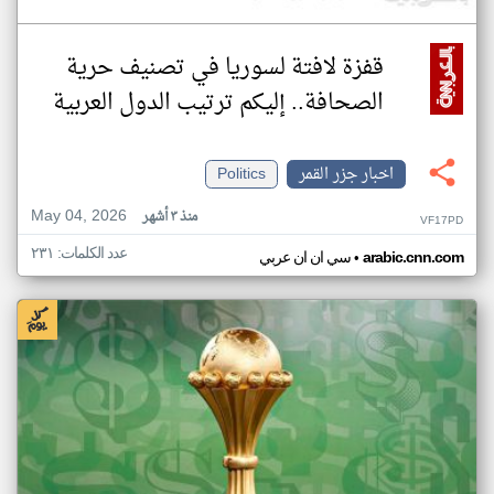
قفزة لافتة لسوريا في تصنيف حرية
الصحافة.. إليكم ترتيب الدول العربية
اخبار جزر القمر
Politics
May 04, 2026
منذ ٣ أشهر
VF17PD
عدد الكلمات: ٢٣١
•
arabic.cnn.com
سي ان ان عربي