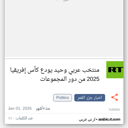
منتخب عربي وحيد يودع كأس إفريقيا
2025 من دور المجموعات
اخبار جزر القمر
Politics
Jan 01, 2026
منذ ٧ أشهر
YU55DX
عدد الكلمات: ١١٠
•
arabic.rt.com
ار تي عربي