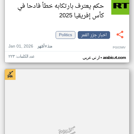
حكم يعترف بارتكابه خطأ فادحا في
كأس إفريقيا 2025
اخبار جزر القمر
Politics
Jan 01, 2026
منذ ٧ أشهر
PG03WV
عدد الكلمات: ٢٢٣
•
arabic.rt.com
ار تي عربي