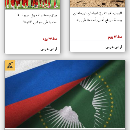
اليونيسكو تدرج شواطئ نورماندي
بينهم ممثلو 7 دول عربية.. 13
klyoum.com
وعدة مواقع أخرى أحدها في بلد ...
تغيير الدولة
عضوا في مجلس "الفيفا" ...
تعبر
مصادر الأخبار من جزر القمر
المقالات
الموجوده
اخبار جزر القمر على مدار الساعة
منذ ١٢ يوم
هنا عن
منذ ٢٧ يوم
وجهة
نظر
أهم اخبار جزر القمر العاجلة والمباشرة
ار تي عربي
كاتبيها.
ار تي عربي