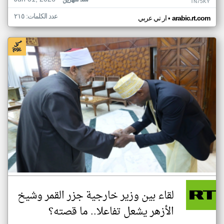
منذ شهرين
TN75KY
عدد الكلمات: ٢١٥
•
arabic.rt.com
ار تي عربي
لقاء بين وزير خارجية جزر القمر وشيخ
الأزهر يشعل تفاعلا.. ما قصته؟