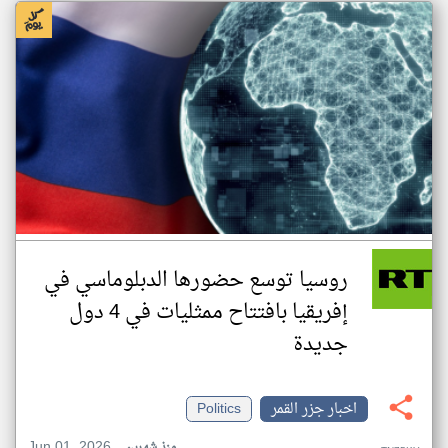
روسيا توسع حضورها الدبلوماسي في
إفريقيا بافتتاح ممثليات في 4 دول
جديدة
اخبار جزر القمر
Politics
Jun 01, 2026