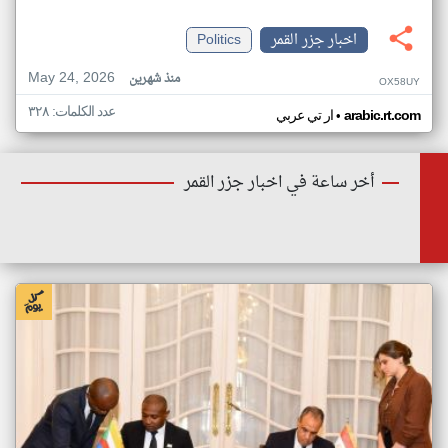
اخبار جزر القمر
Politics
May 24, 2026
منذ شهرين
OX58UY
عدد الكلمات: ٣٢٨
•
arabic.rt.com
ار تي عربي
أخر ساعة في اخبار جزر القمر