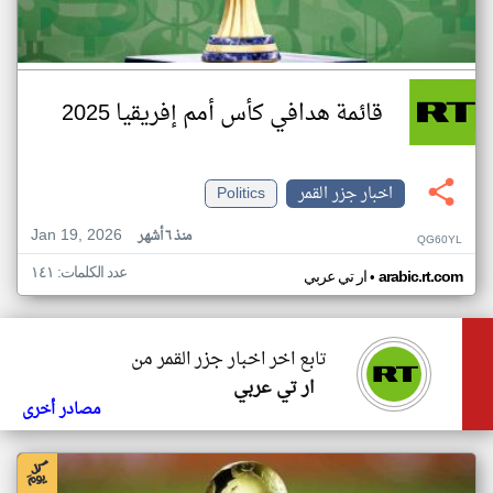
قائمة هدافي كأس أمم إفريقيا 2025
اخبار جزر القمر
Politics
Jan 19, 2026
منذ ٦ أشهر
QG60YL
عدد الكلمات: ١٤١
•
arabic.rt.com
ار تي عربي
تابع اخر اخبار جزر القمر من
ار تي عربي
مصادر أخرى