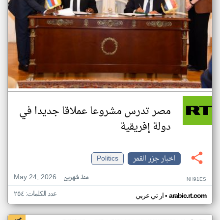
مصر تدرس مشروعا عملاقا جديدا في
دولة إفريقية
اخبار جزر القمر
Politics
May 24, 2026
منذ شهرين
NH91ES
عدد الكلمات: ٢٥٤
•
arabic.rt.com
ار تي عربي