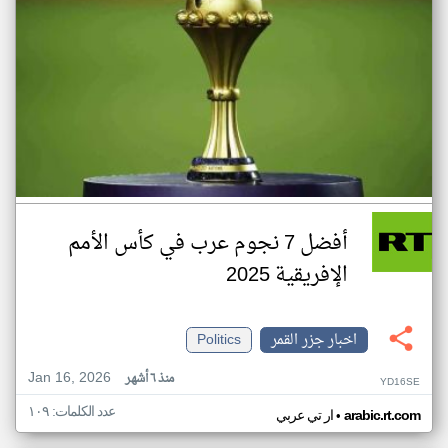
أفضل 7 نجوم عرب في كأس الأمم
الإفريقية 2025
اخبار جزر القمر
Politics
Jan 16, 2026
منذ ٦ أشهر
YD16SE
عدد الكلمات: ١٠٩
•
arabic.rt.com
ار تي عربي