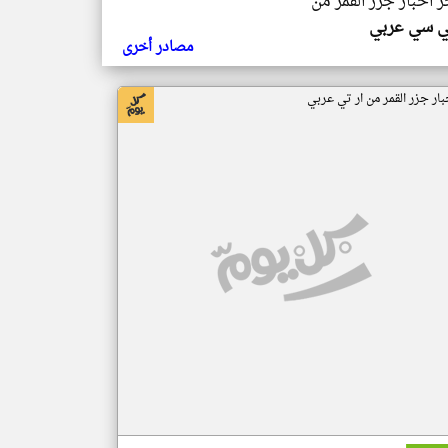
ر اخبار جزر القمر من
ي سي عربي
مصادر أخرى
بار جزر القمر من ار تي عربي