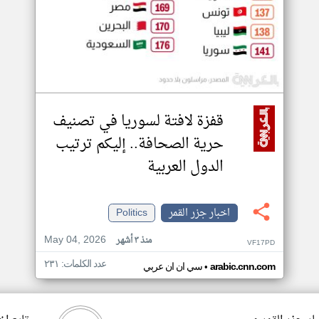
قفزة لافتة لسوريا في تصنيف
حرية الصحافة.. إليكم ترتيب
الدول العربية
اخبار جزر القمر
Politics
May 04, 2026
منذ ٣ أشهر
VF17PD
عدد الكلمات: ٢٣١
•
arabic.cnn.com
سي ان ان عربي