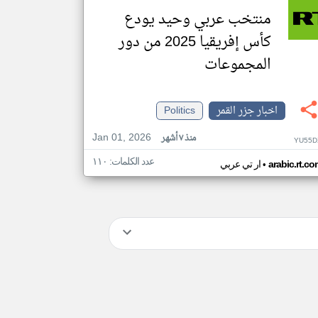
منتخب عربي وحيد يودع
كأس إفريقيا 2025 من دور
المجموعات
اخبار جزر القمر
Politics
Jan 01, 2026
منذ ٧ أشهر
YU55D
عدد الكلمات: ١١٠
•
arabic.rt.c
ار تي عربي