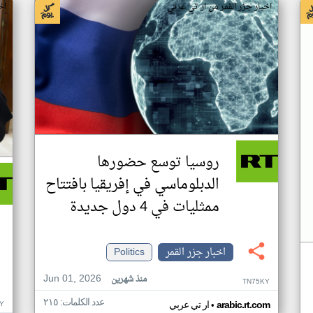
اخبار جزر القمر من ار تي عربي
اخ
روسيا توسع حضورها
الدبلوماسي في إفريقيا بافتتاح
ممثليات في 4 دول جديدة
اخبار جزر القمر
Politics
Jun 01, 2026
منذ شهرين
TN75KY
عدد الكلمات: ٢١٥
•
Y
arabic.rt.com
ار تي عربي