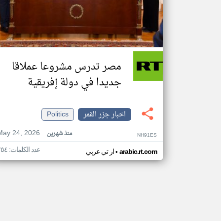
مصر تدرس مشروعا عملاقا
جديدا في دولة إفريقية
اخبار جزر القمر
Politics
May 24, 2026
منذ شهرين
NH91ES
عدد الكلمات: ٢٥٤
•
arabic.rt.com
ار تي عربي