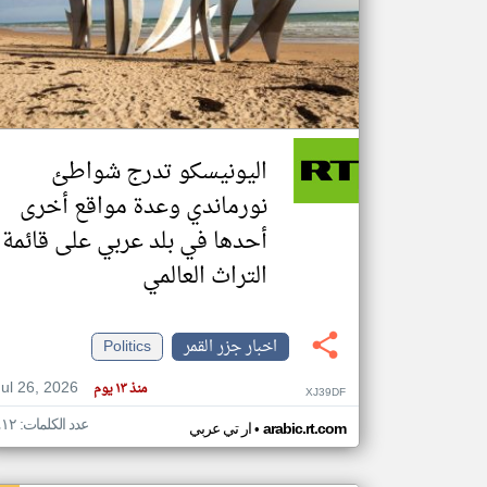
تعبر
المقالات
الموجوده
هنا عن
وجهة
اليونيسكو تدرج شواطئ
نظر
كاتبيها.
نورماندي وعدة مواقع أخرى
أحدها في بلد عربي على قائمة
التراث العالمي
اخبار جزر القمر
Politics
Jul 26, 2026
منذ ١٣ يوم
XJ39DF
عدد الكلمات: ٤١٢
•
arabic.rt.com
ار تي عربي