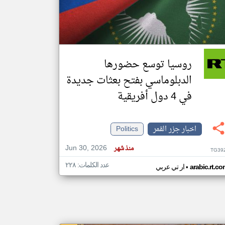
klyoum.com
تغيير الدولة
مصادر الأخبار من جزر القمر
روسيا توسع حضورها
اخبار جزر القمر على مدار الساعة
الدبلوماسي بفتح بعثات جديدة
أهم اخبار جزر القمر العاجلة والمباشرة
في 4 دول أفريقية
اخبار جزر القمر
Politics
Jun 30, 2026
منذ شهر
TG39
عدد الكلمات: ٢٢٨
•
arabic.rt.c
ار تي عربي