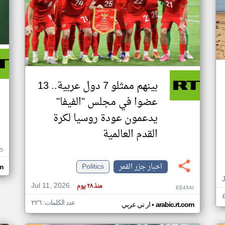
بينهم ممثلو 7 دول عربية.. 13
عضوا في مجلس "الفيفا"
يدعمون عودة روسيا لكرة
القدم العالمية
ZI
اخبار جزر القمر
Politics
om
Jul 11, 2026
منذ ٢٨ يوم
EE45AI
عدد الكلمات: ٢٢٦
•
arabic.rt.com
ار تي عربي