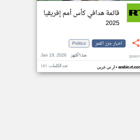
قائمة هدافي كأس أمم إفريقيا
2025
اخبار جزر القمر
Politics
Jan 19, 2026
منذ ٦ أشهر
QG60Y
عدد الكلمات: ١٤١
•
arabic.rt.c
ار تي عربي