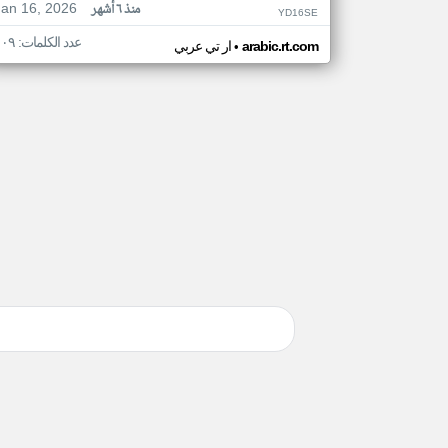
Jan 16, 2026
منذ ٦ أشهر
YD16SE
عدد الكلمات: ١٠٩
•
arabic.rt.com
ار تي عربي