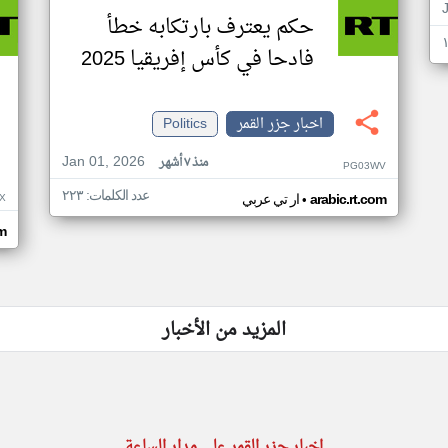
حكم يعترف بارتكابه خطأ
فادحا في كأس إفريقيا 2025
اخبار جزر القمر
Politics
Jan 01, 2026
منذ ٧ أشهر
PG03WV
عدد الكلمات: ٢٢٣
•
X
arabic.rt.com
ار تي عربي
om
المزيد من الأخبار
اخبار جزر القمر على مدار الساعة