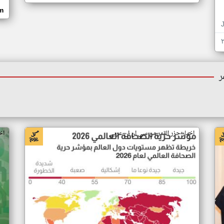
om
ر
اخبار جزر القمر من سي ان ان عربي
اخ