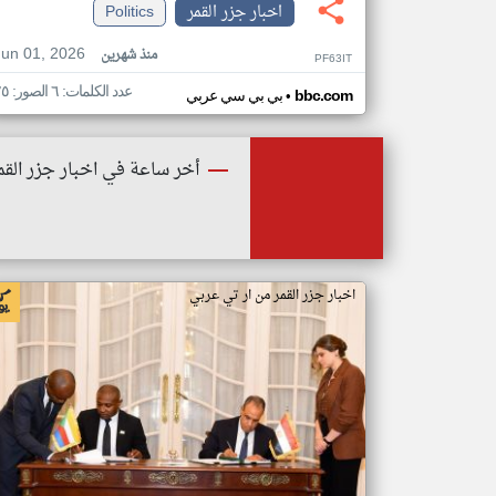
اخبار جزر القمر
Politics
Jun 01, 2026
منذ شهرين
PF63IT
عدد الكلمات: ٦ الصور: ٢٥
•
bbc.com
بي بي سي عربي
أخر ساعة في اخبار جزر القم
اخبار جزر القمر من ار تي عربي