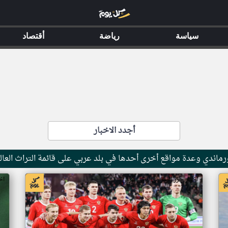
سياسة
رياضة
أقتصاد
أجدد الاخبار
ماندي وعدة مواقع أخرى أحدها في بلد عربي على قائمة التراث العال
اخبار جزر القمر من ار تي عربي
اخ