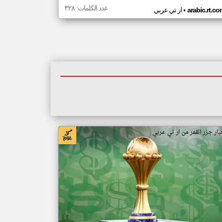
عدد الكلمات: ٣٢٨
•
arabic.rt.c
ار تي عربي
بار جزر القمر من ار تي عربي