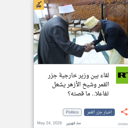
بار جزر القمر من ار تي عربي
لقاء بين وزير خارجية جزر
القمر وشيخ الأزهر يشعل
تفاعلا.. ما قصته؟
اخبار جزر القمر
Politics
May 24, 2026
منذ شهرين
OX58U