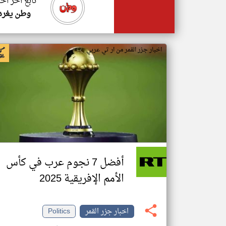
تابع اخر اخب
وطن يغرد
اخبار جزر القمر من ار تي عربي
أفضل 7 نجوم عرب في كأس
الأمم الإفريقية 2025
اخبار جزر القمر
Politics