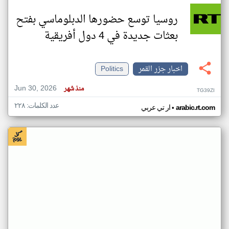
روسيا توسع حضورها الدبلوماسي بفتح
بعثات جديدة في 4 دول أفريقية
اخبار جزر القمر
Politics
Jun 30, 2026
منذ شهر
TG39ZI
عدد الكلمات: ٢٢٨
•
arabic.rt.com
ار تي عربي