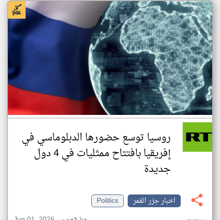
روسيا توسع حضورها الدبلوماسي في
إفريقيا بافتتاح ممثليات في 4 دول
جديدة
اخبار جزر القمر
Politics
Jun 01, 2026