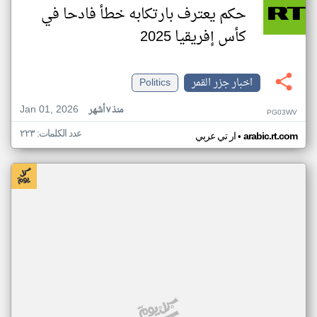
حكم يعترف بارتكابه خطأ فادحا في
كأس إفريقيا 2025
اخبار جزر القمر
Politics
Jan 01, 2026
منذ ٧ أشهر
PG03WV
عدد الكلمات: ٢٢٣
•
arabic.rt.com
ار تي عربي