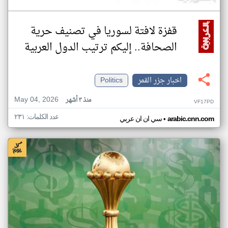
قفزة لافتة لسوريا في تصنيف حرية
الصحافة.. إليكم ترتيب الدول العربية
اخبار جزر القمر
Politics
May 04, 2026
منذ ٣ أشهر
VF17PD
عدد الكلمات: ٢٣١
•
arabic.cnn.com
سي ان ان عربي