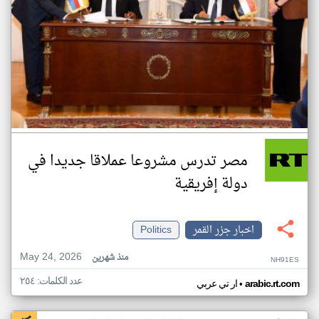
مصر تدرس مشروعا عملاقا جديدا في
دولة إفريقية
اخبار جزر القمر
Politics
May 24, 2026
منذ شهرين
NH91ES
عدد الكلمات: ٢٥٤
•
arabic.rt.com
ار تي عربي