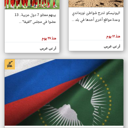
اليونيسكو تدرج شواطئ نورماندي
بينهم ممثلو 7 دول عربية.. 13
klyoum.com
وعدة مواقع أخرى أحدها في بلد ...
تغيير الدولة
عضوا في مجلس "الفيفا" ...
تعبر
مصادر الأخبار من جزر القمر
المقالات
الموجوده
اخبار جزر القمر على مدار الساعة
منذ ١٢ يوم
هنا عن
منذ ٢٧ يوم
وجهة
نظر
أهم اخبار جزر القمر العاجلة والمباشرة
ار تي عربي
كاتبيها.
ار تي عربي