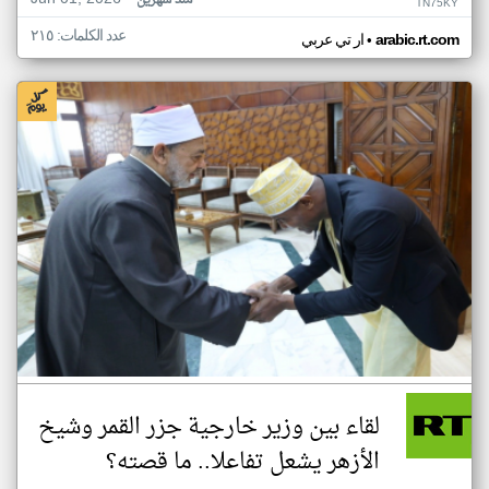
منذ شهرين
TN75KY
عدد الكلمات: ٢١٥
•
arabic.rt.com
ار تي عربي
لقاء بين وزير خارجية جزر القمر وشيخ
الأزهر يشعل تفاعلا.. ما قصته؟