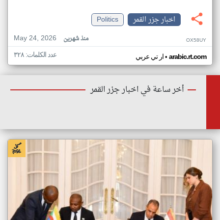
اخبار جزر القمر
Politics
May 24, 2026
منذ شهرين
OX58UY
عدد الكلمات: ٣٢٨
•
arabic.rt.com
ار تي عربي
أخر ساعة في اخبار جزر القمر