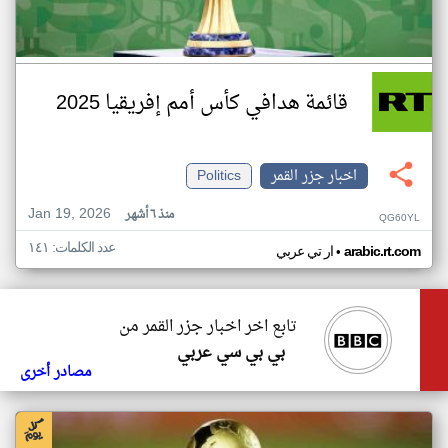
قائمة هدافي كأس أمم إفريقيا 2025
اخبار جزر القمر
Politics
Jan 19, 2026
منذ ٦ أشهر
QG60YL
عدد الكلمات: ١٤١
•
arabic.rt.com
ار تي عربي
تابع اخر اخبار جزر القمر من
بي بي سي عربي
مصادر أخرى