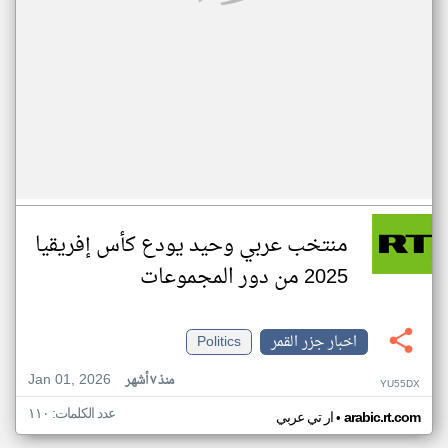
منتخب عربي وحيد يودع كأس إفريقيا
2025 من دور المجموعات
اخبار جزر القمر
Politics
Jan 01, 2026
منذ ٧ أشهر
YU55DX
عدد الكلمات: ١١٠
•
arabic.rt.com
ار تي عربي