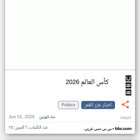
كأس العالم 2026
اخبار جزر القمر
Politics
Jun 01, 2026
منذ شهرين
PF63IT
عدد الكلمات: ٦ الصور: ٢٥
•
bbc.com
بي بي سي عربي