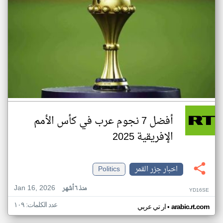
أفضل 7 نجوم عرب في كأس الأمم
الإفريقية 2025
اخبار جزر القمر
Politics
Jan 16, 2026
منذ ٦ أشهر
YD16SE
عدد الكلمات: ١٠٩
•
arabic.rt.com
ار تي عربي