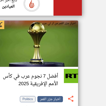
تابع اخر اخب
الميادين
اخبار جزر القمر من ار تي عربي
أفضل 7 نجوم عرب في كأس
الأمم الإفريقية 2025
اخبار جزر القمر
Politics