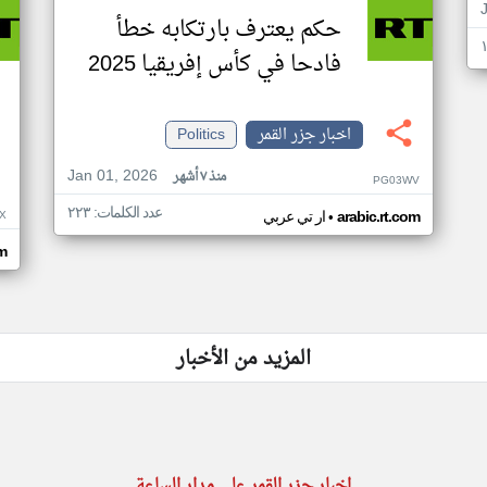
حكم يعترف بارتكابه خطأ
فادحا في كأس إفريقيا 2025
اخبار جزر القمر
Politics
Jan 01, 2026
منذ ٧ أشهر
PG03WV
عدد الكلمات: ٢٢٣
•
X
arabic.rt.com
ار تي عربي
om
المزيد من الأخبار
اخبار جزر القمر على مدار الساعة