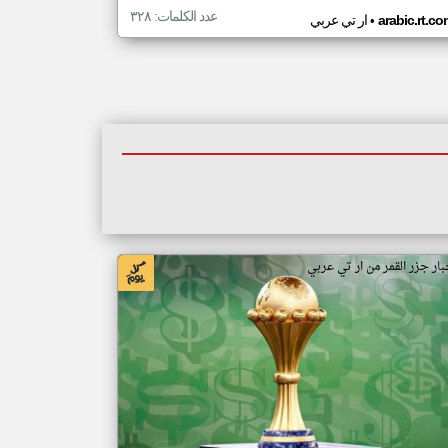
عدد الكلمات: ٣٢٨
•
arabic.rt.c
ار تي عربي
بار جزر القمر من ار تي عربي