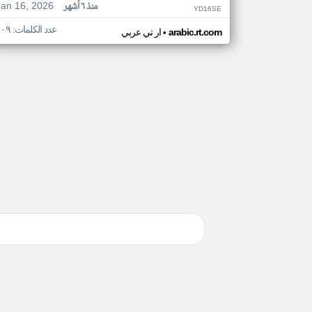
Jan 16, 2026
منذ ٦ أشهر
YD16SE
عدد الكلمات: ١٠٩
•
arabic.rt.com
ار تي عربي