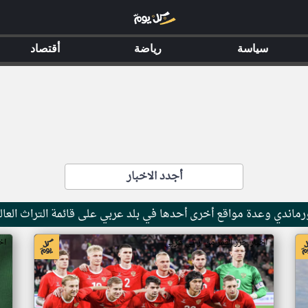
سياسة
رياضة
أقتصاد
أجدد الاخبار
ماندي وعدة مواقع أخرى أحدها في بلد عربي على قائمة التراث العال
اخبار جزر القمر من ار تي عربي
اخ