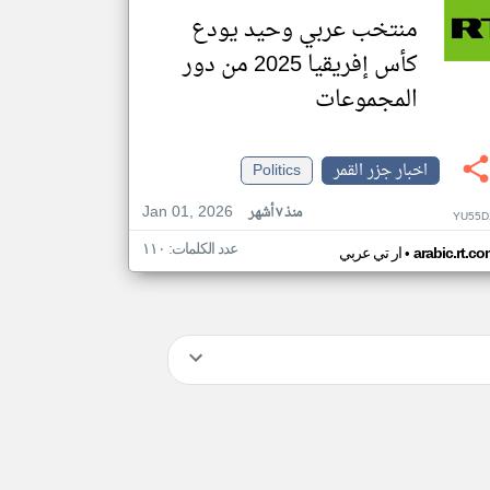
منتخب عربي وحيد يودع
كأس إفريقيا 2025 من دور
المجموعات
اخبار جزر القمر
Politics
Jan 01, 2026
منذ ٧ أشهر
YU55D
عدد الكلمات: ١١٠
•
arabic.rt.c
ار تي عربي