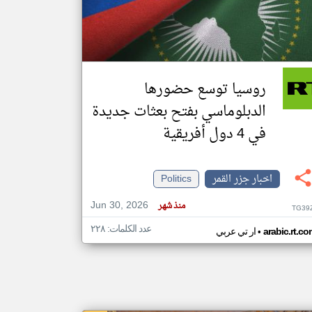
klyoum.com
تغيير الدولة
مصادر الأخبار من جزر القمر
روسيا توسع حضورها
اخبار جزر القمر على مدار الساعة
الدبلوماسي بفتح بعثات جديدة
أهم اخبار جزر القمر العاجلة والمباشرة
في 4 دول أفريقية
اخبار جزر القمر
Politics
Jun 30, 2026
منذ شهر
TG39
عدد الكلمات: ٢٢٨
•
arabic.rt.c
ار تي عربي