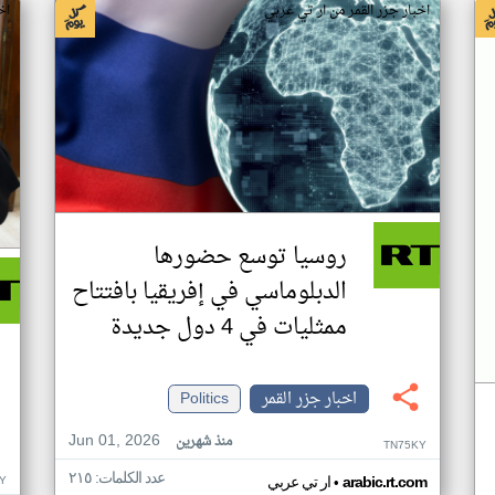
اخبار جزر القمر من ار تي عربي
اخ
روسيا توسع حضورها
الدبلوماسي في إفريقيا بافتتاح
ممثليات في 4 دول جديدة
اخبار جزر القمر
Politics
Jun 01, 2026
منذ شهرين
TN75KY
عدد الكلمات: ٢١٥
•
Y
arabic.rt.com
ار تي عربي