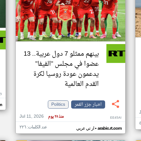
بينهم ممثلو 7 دول عربية.. 13
عضوا في مجلس "الفيفا"
يدعمون عودة روسيا لكرة
القدم العالمية
ZI
اخبار جزر القمر
Politics
om
Jul 11, 2026
منذ ٢٥ يوم
EE45AI
عدد الكلمات: ٢٢٦
•
arabic.rt.com
ار تي عربي