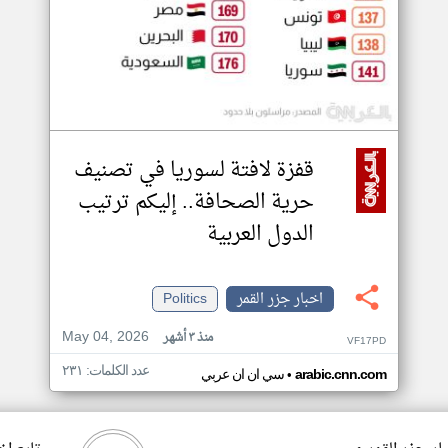
قفزة لافتة لسوريا في تصنيف
حرية الصحافة.. إليكم ترتيب
الدول العربية
اخبار جزر القمر
Politics
May 04, 2026
منذ ٣ أشهر
VF17PD
عدد الكلمات: ٢٣١
•
arabic.cnn.com
سي ان ان عربي