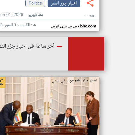
اخبار جزر القمر
Politics
Jun 01, 2026
منذ شهرين
PF63IT
عدد الكلمات: ٦ الصور: ٢٥
•
bbc.com
بي بي سي عربي
أخر ساعة في اخبار جزر القم
اخبار جزر القمر من ار تي عربي