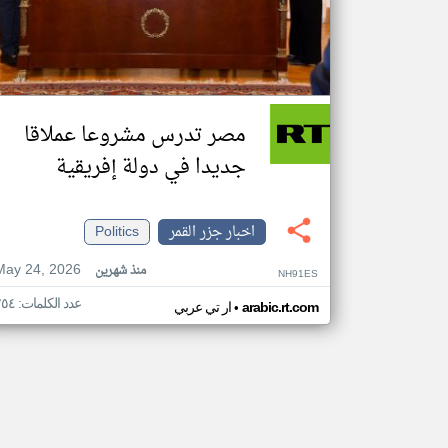
مصر تدرس مشروعا عملاقا
جديدا في دولة إفريقية
اخبار جزر القمر
Politics
May 24, 2026
منذ شهرين
NH91ES
عدد الكلمات: ٢٥٤
•
arabic.rt.com
ار تي عربي