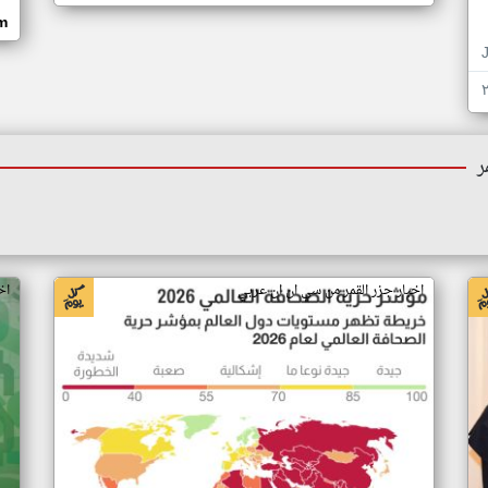
om
ر
اخبار جزر القمر من سي ان ان عربي
اخ