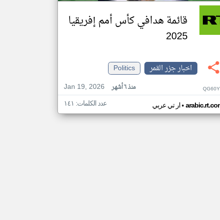
قائمة هدافي كأس أمم إفريقيا
2025
اخبار جزر القمر
Politics
Jan 19, 2026
منذ ٦ أشهر
QG60Y
عدد الكلمات: ١٤١
•
arabic.rt.c
ار تي عربي