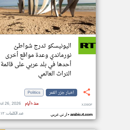
تعبر
المقالات
الموجوده
هنا عن
وجهة
اليونيسكو تدرج شواطئ
نظر
كاتبيها.
نورماندي وعدة مواقع أخرى
أحدها في بلد عربي على قائمة
التراث العالمي
اخبار جزر القمر
Politics
Jul 26, 2026
منذ ١٠ أيام
XJ39DF
عدد الكلمات: ٤١٢
•
arabic.rt.com
ار تي عربي