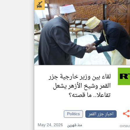
بار جزر القمر من ار تي عربي
لقاء بين وزير خارجية جزر
القمر وشيخ الأزهر يشعل
تفاعلا.. ما قصته؟
اخبار جزر القمر
Politics
May 24, 2026
منذ شهرين
OX58U