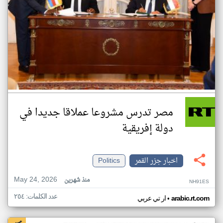
مصر تدرس مشروعا عملاقا جديدا في
دولة إفريقية
اخبار جزر القمر
Politics
May 24, 2026
منذ شهرين
NH91ES
عدد الكلمات: ٢٥٤
•
arabic.rt.com
ار تي عربي