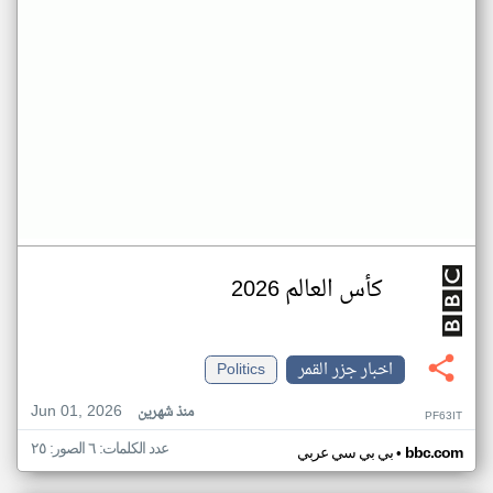
كأس العالم 2026
اخبار جزر القمر
Politics
Jun 01, 2026
منذ شهرين
PF63IT
عدد الكلمات: ٦ الصور: ٢٥
•
bbc.com
بي بي سي عربي