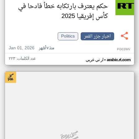
حكم يعترف بارتكابه خطأ فادحا في
كأس إفريقيا 2025
اخبار جزر القمر
Politics
Jan 01, 2026
منذ ٧ أشهر
PG03WV
عدد الكلمات: ٢٢٣
•
arabic.rt.com
ار تي عربي