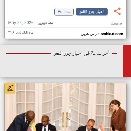
اخبار جزر القمر
Politics
May 24, 2026
منذ شهرين
OX58UY
عدد الكلمات: ٣٢٨
•
arabic.rt.com
ار تي عربي
أخر ساعة في اخبار جزر القمر