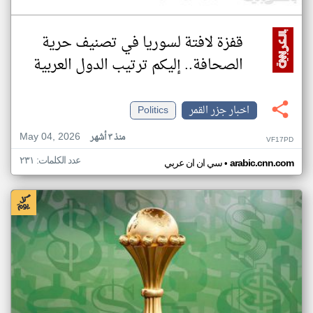
قفزة لافتة لسوريا في تصنيف حرية
الصحافة.. إليكم ترتيب الدول العربية
اخبار جزر القمر
Politics
May 04, 2026
منذ ٣ أشهر
VF17PD
عدد الكلمات: ٢٣١
•
arabic.cnn.com
سي ان ان عربي