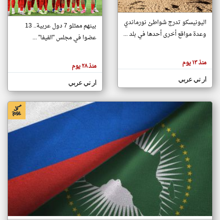
اليونيسكو تدرج شواطئ نورماندي
بينهم ممثلو 7 دول عربية.. 13
klyoum.com
وعدة مواقع أخرى أحدها في بلد ...
تغيير الدولة
عضوا في مجلس "الفيفا" ...
تعبر
مصادر الأخبار من جزر القمر
المقالات
الموجوده
اخبار جزر القمر على مدار الساعة
منذ ١٣ يوم
هنا عن
منذ ٢٨ يوم
وجهة
نظر
أهم اخبار جزر القمر العاجلة والمباشرة
ار تي عربي
كاتبيها.
ار تي عربي