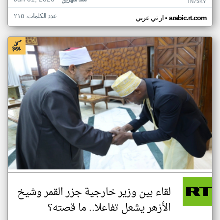
منذ شهرين
TN75KY
عدد الكلمات: ٢١٥
•
arabic.rt.com
ار تي عربي
لقاء بين وزير خارجية جزر القمر وشيخ
الأزهر يشعل تفاعلا.. ما قصته؟