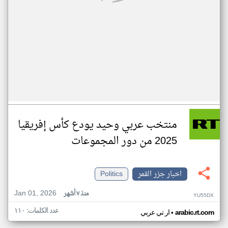
منتخب عربي وحيد يودع كأس إفريقيا
2025 من دور المجموعات
اخبار جزر القمر
Politics
Jan 01, 2026
منذ ٧ أشهر
YU55DX
عدد الكلمات: ١١٠
•
arabic.rt.com
ار تي عربي