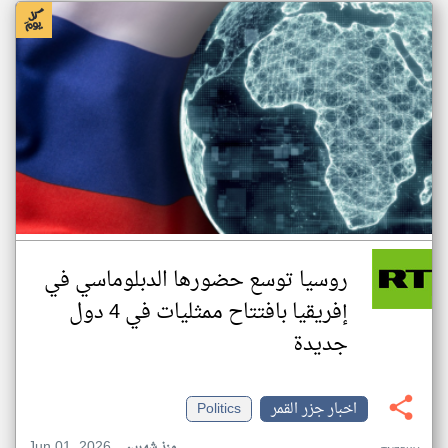
روسيا توسع حضورها الدبلوماسي في
إفريقيا بافتتاح ممثليات في 4 دول
جديدة
اخبار جزر القمر
Politics
Jun 01, 2026