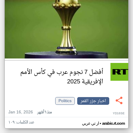
أفضل 7 نجوم عرب في كأس الأمم
الإفريقية 2025
اخبار جزر القمر
Politics
Jan 16, 2026
منذ ٦ أشهر
YD16SE
عدد الكلمات: ١٠٩
•
arabic.rt.com
ار تي عربي