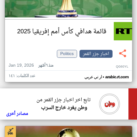
قائمة هدافي كأس أمم إفريقيا 2025
اخبار جزر القمر
Politics
Jan 19, 2026
منذ ٦ أشهر
QG60YL
عدد الكلمات: ١٤١
•
arabic.rt.com
ار تي عربي
تابع اخر اخبار جزر القمر من
وطن يغرد خارج السرب
مصادر أخرى