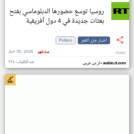
روسيا توسع حضورها الدبلوماسي بفتح
بعثات جديدة في 4 دول أفريقية
اخبار جزر القمر
Politics
Jun 30, 2026
منذ شهر
TG39ZI
عدد الكلمات: ٢٢٨
•
arabic.rt.com
ار تي عربي