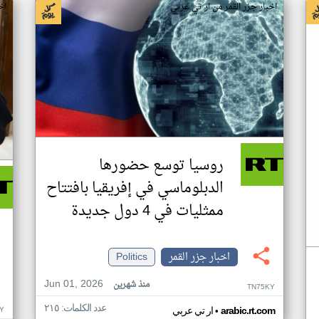
اخبار جزر القمر من ار تي عربي
اخ
روسيا توسع حضورها
الدبلوماسي في إفريقيا بافتتاح
ممثليات في 4 دول جديدة
اخبار جزر القمر
Politics
Jun 01, 2026
منذ شهرين
TN75KY
عدد الكلمات: ٢١٥
•
Y
arabic.rt.com
ار تي عربي