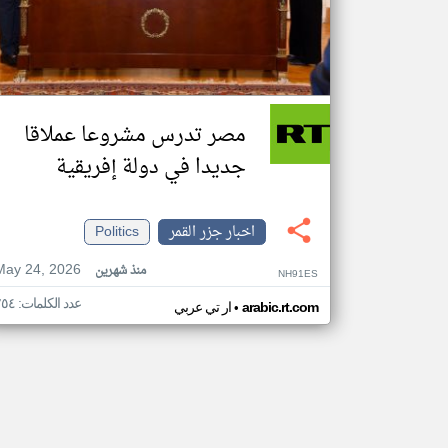
مصر تدرس مشروعا عملاقا
جديدا في دولة إفريقية
اخبار جزر القمر
Politics
May 24, 2026
منذ شهرين
NH91ES
عدد الكلمات: ٢٥٤
•
arabic.rt.com
ار تي عربي