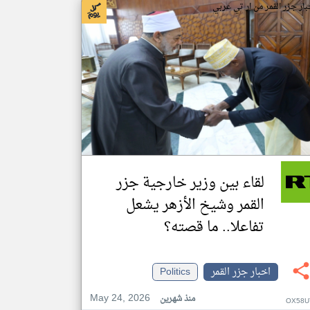
بار جزر القمر من ار تي عربي
لقاء بين وزير خارجية جزر
القمر وشيخ الأزهر يشعل
تفاعلا.. ما قصته؟
اخبار جزر القمر
Politics
May 24, 2026
منذ شهرين
OX58U