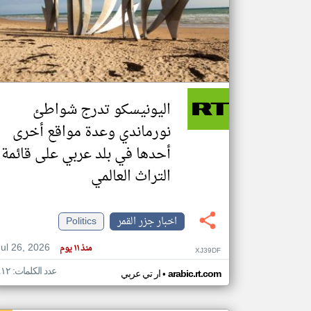
تعبر
المقالات
الموجوده
هنا عن
وجهة
اليونيسكو تدرج شواطئ
نظر
كاتبيها.
نورماندي وعدة مواقع أخرى
أحدها في بلد عربي على قائمة
التراث العالمي
اخبار جزر القمر
Politics
Jul 26, 2026
منذ ١١ يوم
XJ39DF
عدد الكلمات: ٤١٢
•
arabic.rt.com
ار تي عربي