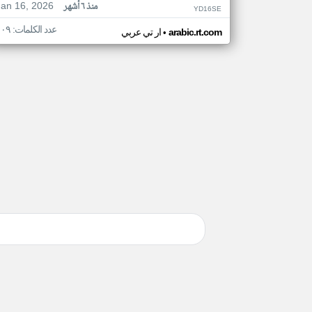
Jan 16, 2026
منذ ٦ أشهر
YD16SE
عدد الكلمات: ١٠٩
•
arabic.rt.com
ار تي عربي