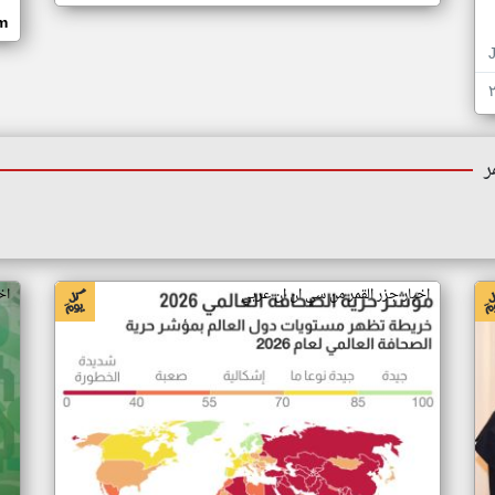
om
ر
اخبار جزر القمر من سي ان ان عربي
اخ