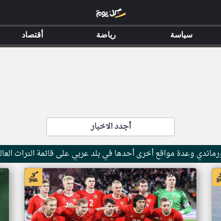
سياسة
رياضة
أقتصاد
أجدد الاخبار
ماندي وعدة مواقع أخرى أحدها في بلد عربي على قائمة التراث العال
اخبار جزر القمر من ار تي عربي
اخ