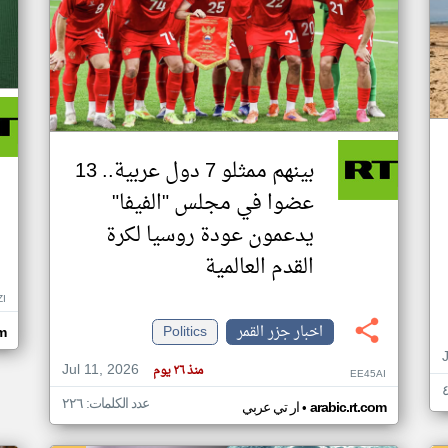
بينهم ممثلو 7 دول عربية.. 13
عضوا في مجلس "الفيفا"
يدعمون عودة روسيا لكرة
القدم العالمية
ZI
اخبار جزر القمر
Politics
om
Jul 11, 2026
منذ ٢٦ يوم
EE45AI
عدد الكلمات: ٢٢٦
•
arabic.rt.com
ار تي عربي