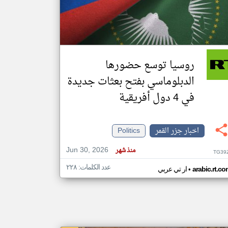
klyoum.com
تغيير الدولة
مصادر الأخبار من جزر القمر
روسيا توسع حضورها
اخبار جزر القمر على مدار الساعة
الدبلوماسي بفتح بعثات جديدة
أهم اخبار جزر القمر العاجلة والمباشرة
في 4 دول أفريقية
اخبار جزر القمر
Politics
Jun 30, 2026
منذ شهر
TG39
عدد الكلمات: ٢٢٨
•
arabic.rt.c
ار تي عربي