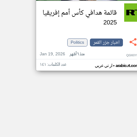
قائمة هدافي كأس أمم إفريقيا
2025
اخبار جزر القمر
Politics
Jan 19, 2026
منذ ٦ أشهر
QG60Y
عدد الكلمات: ١٤١
•
arabic.rt.c
ار تي عربي