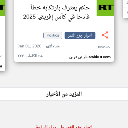
حكم يعترف بارتكابه خطأ
فادحا في كأس إفريقيا 2025
اخبار جزر القمر
Politics
Jan 01, 2026
منذ ٧ أشهر
PG03WV
عدد الكلمات: ٢٢٣
•
X
arabic.rt.com
ار تي عربي
om
المزيد من الأخبار
اخبار جزر القمر على مدار الساعة