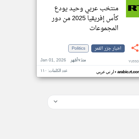
منتخب عربي وحيد يودع
كأس إفريقيا 2025 من دور
المجموعات
اخبار جزر القمر
Politics
Jan 01, 2026
منذ ٧ أشهر
YU55D
عدد الكلمات: ١١٠
•
arabic.rt.c
ار تي عربي