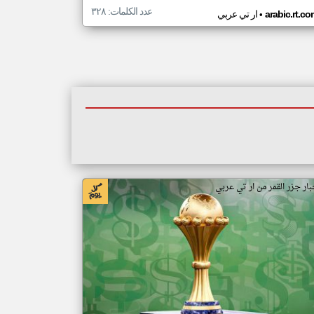
عدد الكلمات: ٣٢٨
•
arabic.rt.c
ار تي عربي
بار جزر القمر من ار تي عربي