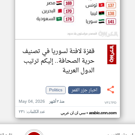
قفزة لافتة لسوريا في تصنيف
حرية الصحافة.. إليكم ترتيب
الدول العربية
اخبار جزر القمر
Politics
May 04, 2026
منذ ٣ أشهر
VF17PD
عدد الكلمات: ٢٣١
•
arabic.cnn.com
سي ان ان عربي