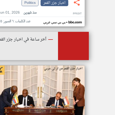
اخبار جزر القمر
Politics
Jun 01, 2026
منذ شهرين
PF63IT
عدد الكلمات: ٦ الصور: ٢٥
•
bbc.com
بي بي سي عربي
أخر ساعة في اخبار جزر القم
اخبار جزر القمر من ار تي عربي