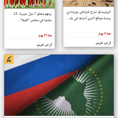
اليونيسكو تدرج شواطئ نورماندي
بينهم ممثلو 7 دول عربية.. 13
klyoum.com
وعدة مواقع أخرى أحدها في بلد ...
تغيير الدولة
عضوا في مجلس "الفيفا" ...
تعبر
مصادر الأخبار من جزر القمر
المقالات
الموجوده
اخبار جزر القمر على مدار الساعة
منذ ١١ يوم
هنا عن
منذ ٢٦ يوم
وجهة
نظر
أهم اخبار جزر القمر العاجلة والمباشرة
ار تي عربي
كاتبيها.
ار تي عربي