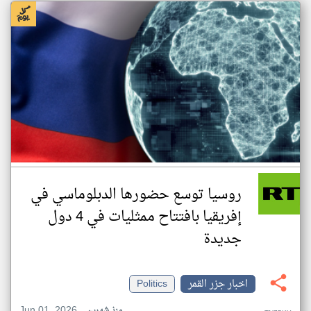
روسيا توسع حضورها الدبلوماسي في
إفريقيا بافتتاح ممثليات في 4 دول
جديدة
اخبار جزر القمر
Politics
Jun 01, 2026