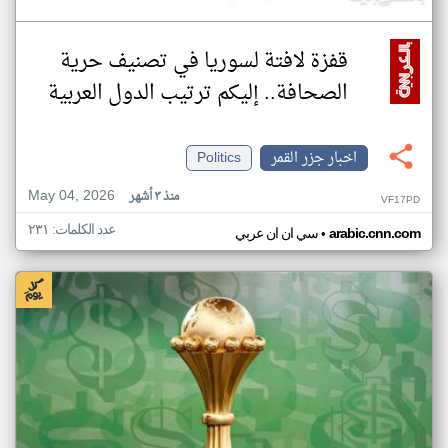
قفزة لافتة لسوريا في تصنيف حرية
الصحافة.. إليكم ترتيب الدول العربية
اخبار جزر القمر
Politics
May 04, 2026
منذ ٣ أشهر
VF17PD
عدد الكلمات: ٢٣١
•
arabic.cnn.com
سي ان ان عربي