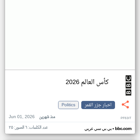
كأس العالم 2026
اخبار جزر القمر
Politics
Jun 01, 2026
منذ شهرين
PF63IT
عدد الكلمات: ٦ الصور: ٢٥
•
bbc.com
بي بي سي عربي