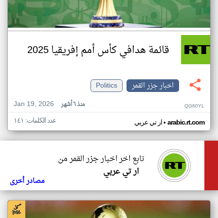
قائمة هدافي كأس أمم إفريقيا 2025
اخبار جزر القمر
Politics
Jan 19, 2026
منذ ٦ أشهر
QG60YL
عدد الكلمات: ١٤١
•
arabic.rt.com
ار تي عربي
تابع اخر اخبار جزر القمر من
ار تي عربي
مصادر أخرى