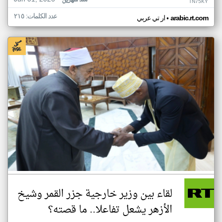
منذ شهرين
TN75KY
عدد الكلمات: ٢١٥
•
arabic.rt.com
ار تي عربي
لقاء بين وزير خارجية جزر القمر وشيخ
الأزهر يشعل تفاعلا.. ما قصته؟