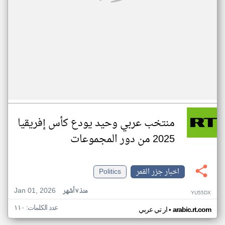
منتخب عربي وحيد يودع كأس إفريقيا
2025 من دور المجموعات
اخبار جزر القمر
Politics
Jan 01, 2026
منذ ٧ أشهر
YU55DX
عدد الكلمات: ١١٠
•
arabic.rt.com
ار تي عربي