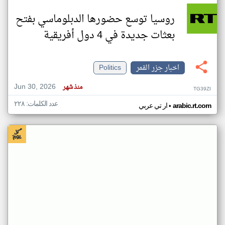
روسيا توسع حضورها الدبلوماسي بفتح
بعثات جديدة في 4 دول أفريقية
اخبار جزر القمر
Politics
Jun 30, 2026
منذ شهر
TG39ZI
عدد الكلمات: ٢٢٨
•
arabic.rt.com
ار تي عربي