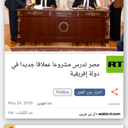
مصر تدرس مشروعا عملاقا جديدا في
دولة إفريقية
اخبار جزر القمر
Politics
May 24, 2026
منذ شهرين
NH91ES
عدد الكلمات: ٢٥٤
•
arabic.rt.com
ار تي عربي