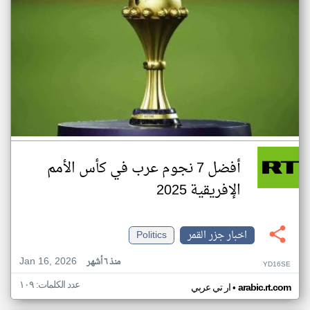
أفضل 7 نجوم عرب في كأس الأمم
الإفريقية 2025
اخبار جزر القمر
Politics
Jan 16, 2026
منذ ٦ أشهر
YD16SE
عدد الكلمات: ١٠٩
•
arabic.rt.com
ار تي عربي