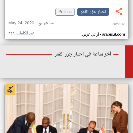
اخبار جزر القمر
Politics
May 24, 2026
منذ شهرين
OX58UY
عدد الكلمات: ٣٢٨
•
arabic.rt.com
ار تي عربي
أخر ساعة في اخبار جزر القمر