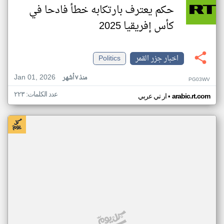
حكم يعترف بارتكابه خطأ فادحا في
كأس إفريقيا 2025
اخبار جزر القمر
Politics
Jan 01, 2026
منذ ٧ أشهر
PG03WV
عدد الكلمات: ٢٢٣
•
arabic.rt.com
ار تي عربي