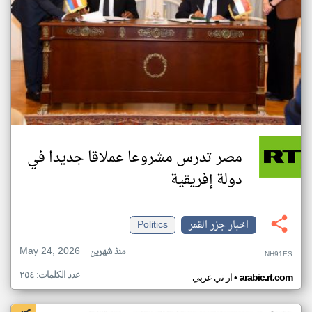
مصر تدرس مشروعا عملاقا جديدا في
دولة إفريقية
اخبار جزر القمر
Politics
May 24, 2026
منذ شهرين
NH91ES
عدد الكلمات: ٢٥٤
•
arabic.rt.com
ار تي عربي