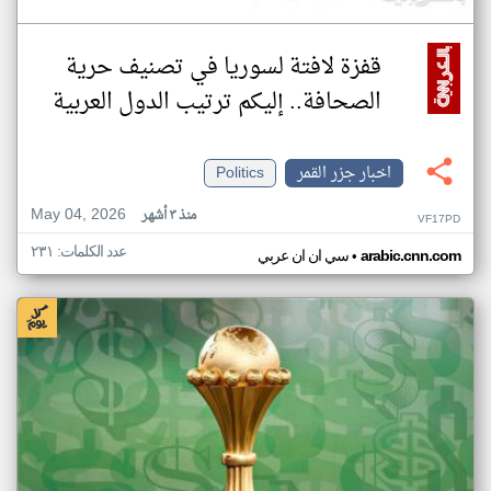
قفزة لافتة لسوريا في تصنيف حرية
الصحافة.. إليكم ترتيب الدول العربية
اخبار جزر القمر
Politics
May 04, 2026
منذ ٣ أشهر
VF17PD
عدد الكلمات: ٢٣١
•
arabic.cnn.com
سي ان ان عربي