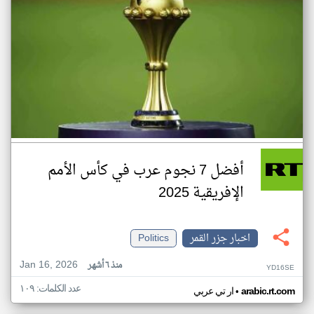
أفضل 7 نجوم عرب في كأس الأمم
الإفريقية 2025
اخبار جزر القمر
Politics
Jan 16, 2026
منذ ٦ أشهر
YD16SE
عدد الكلمات: ١٠٩
•
arabic.rt.com
ار تي عربي