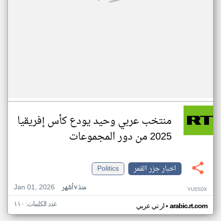
منتخب عربي وحيد يودع كأس إفريقيا
2025 من دور المجموعات
اخبار جزر القمر
Politics
Jan 01, 2026
منذ ٧ أشهر
YU55DX
عدد الكلمات: ١١٠
•
arabic.rt.com
ار تي عربي