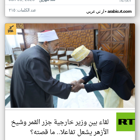
منذ شهرين
TN75KY
عدد الكلمات: ٢١٥
•
arabic.rt.com
ار تي عربي
لقاء بين وزير خارجية جزر القمر وشيخ
الأزهر يشعل تفاعلا.. ما قصته؟