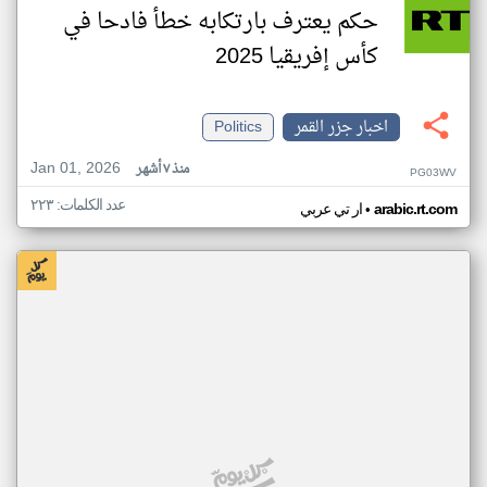
حكم يعترف بارتكابه خطأ فادحا في
كأس إفريقيا 2025
اخبار جزر القمر
Politics
Jan 01, 2026
منذ ٧ أشهر
PG03WV
عدد الكلمات: ٢٢٣
•
arabic.rt.com
ار تي عربي