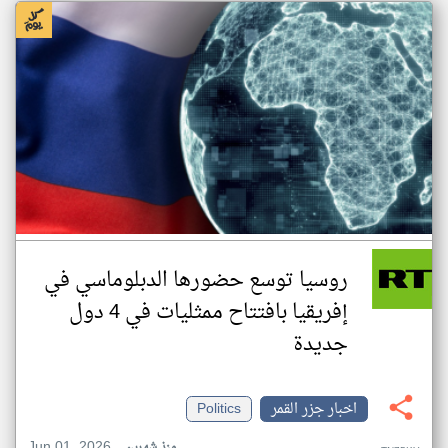
روسيا توسع حضورها الدبلوماسي في
إفريقيا بافتتاح ممثليات في 4 دول
جديدة
اخبار جزر القمر
Politics
Jun 01, 2026