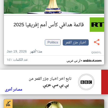
قائمة هدافي كأس أمم إفريقيا 2025
اخبار جزر القمر
Politics
Jan 19, 2026
منذ ٦ أشهر
QG60YL
عدد الكلمات: ١٤١
•
arabic.rt.com
ار تي عربي
تابع اخر اخبار جزر القمر من
بي بي سي عربي
مصادر أخرى