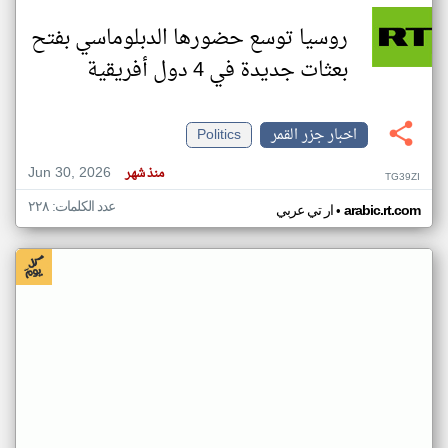
روسيا توسع حضورها الدبلوماسي بفتح
بعثات جديدة في 4 دول أفريقية
اخبار جزر القمر
Politics
Jun 30, 2026
منذ شهر
TG39ZI
عدد الكلمات: ٢٢٨
•
arabic.rt.com
ار تي عربي