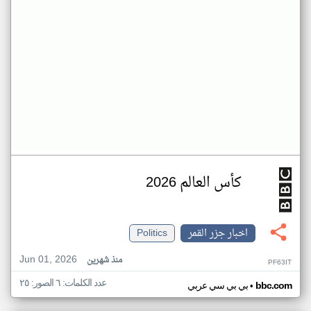
كأس العالم 2026
اخبار جزر القمر
Politics
Jun 01, 2026
منذ شهرين
PF63IT
عدد الكلمات: ٦ الصور: ٢٥
•
bbc.com
بي بي سي عربي