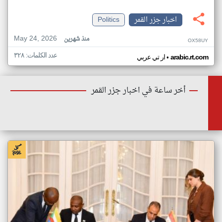
اخبار جزر القمر
Politics
May 24, 2026
منذ شهرين
OX58UY
عدد الكلمات: ٣٢٨
•
arabic.rt.com
ار تي عربي
أخر ساعة في اخبار جزر القمر