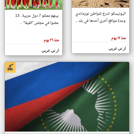
اليونيسكو تدرج شواطئ نورماندي
بينهم ممثلو 7 دول عربية.. 13
klyoum.com
وعدة مواقع أخرى أحدها في بلد ...
تغيير الدولة
عضوا في مجلس "الفيفا" ...
تعبر
مصادر الأخبار من جزر القمر
المقالات
الموجوده
اخبار جزر القمر على مدار الساعة
منذ ١٢ يوم
هنا عن
منذ ٢٦ يوم
وجهة
نظر
أهم اخبار جزر القمر العاجلة والمباشرة
ار تي عربي
كاتبيها.
ار تي عربي